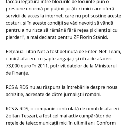
făceau legătură între blocurile de locuinţe pun o
presiune enormă pe puţinii jucători mici care oferă
servicii de acces la internet, care nu pot susţine aceste
costuri, şi în aceste condiţii se văd nevoiţi să vândă
pentru a nu risca să rămână fără reţea şi clienţi şi cu
pierderi", a mai declarat pentru ZF Florin Stănici.
Rețeaua Titan Net a fost deținută de Enter-Net Team,
o mică afacere cu șapte angajați și cifra de afaceri
73,000 euro în 2011, potrivit datelor de la Ministerul
de Finanțe.
RCS & RDS nu au răspuns la întrebările despre noua
achizitie, adresate de către jurnaliștii români.
RCS & RDS, o companie controlată de omul de afaceri
Zoltan Teszari, a fost cel mai activ cumpărător de
rețele de telecomunicații mici în ultimii ani. Conform