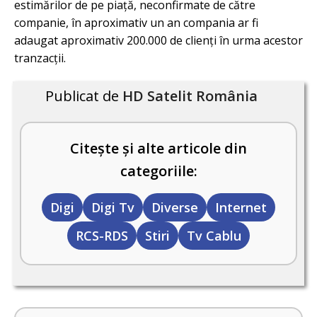
estimărilor de pe piață, neconfirmate de către
companie, în aproximativ un an compania ar fi
adaugat aproximativ 200.000 de clienți în urma acestor
tranzacții.
Publicat de
HD Satelit România
Citește și alte articole din
categoriile:
Digi
Digi Tv
Diverse
Internet
RCS-RDS
Stiri
Tv Cablu