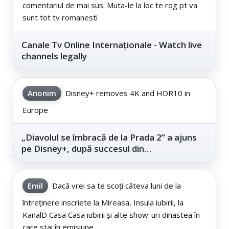
comentariul de mai sus. Muta-le la loc te rog pt va
sunt tot tv romanesti
Canale Tv Online Internaționale - Watch live
channels legally
Anonim
Disney+ removes 4K and HDR10 in
Europe
„Diavolul se îmbracă de la Prada 2” a ajuns
pe Disney+, după succesul din
cinematografe
Emil
Dacă vrei sa te scoți câteva luni de la
întreținere inscriete la Mireasa, Insula iubirii, la
KanalD Casa Casa iubirii și alte show-uri dinastea în
care stai în emisiune...