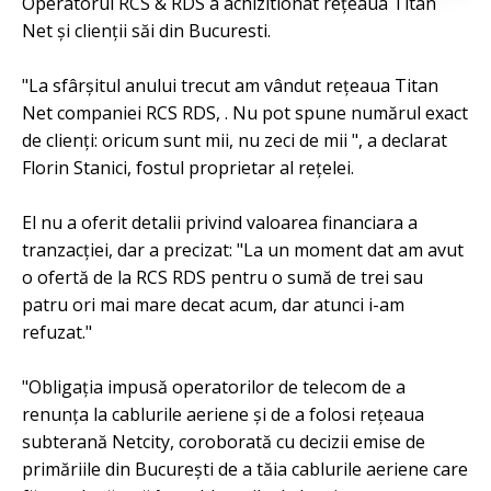
Operatorul RCS & RDS a achizitionat rețeaua Titan
Net și clienții săi din Bucuresti.
"La sfârșitul anului trecut am vândut rețeaua Titan
Net companiei RCS RDS, . Nu pot spune numărul exact
de clienți: oricum sunt mii, nu zeci de mii ", a declarat
Florin Stanici, fostul proprietar al rețelei.
El nu a oferit detalii privind valoarea financiara a
tranzacției, dar a precizat: "La un moment dat am avut
o ofertă de la RCS RDS pentru o sumă de trei sau
patru ori mai mare decat acum, dar atunci i-am
refuzat."
"Obligaţia impusă operatorilor de telecom de a
renunţa la cablurile aeriene şi de a folosi reţeaua
subterană Netcity, coroborată cu decizii emise de
primăriile din Bucureşti de a tăia cablurile aeriene care