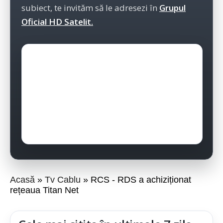
subiect, te invităm să le adresezi în
Grupul
Oficial HD Satelit.
Acasă
Tv Cablu
RCS - RDS a achiziționat
rețeaua Titan Net