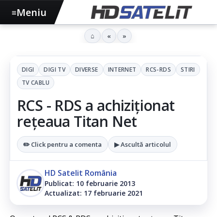
Meniu
≡
⌂
«
»
DIGI
DIGI TV
DIVERSE
INTERNET
RCS-RDS
STIRI
TV CABLU
RCS - RDS a achiziționat
rețeaua Titan Net
✏️ Click pentru a comenta
▶ Ascultă articolul
HD Satelit România
Publicat: 10 februarie 2013
Actualizat: 17 februarie 2021