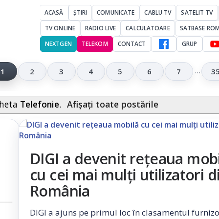
ACASĂ
ȘTIRI
COMUNICATE
CABLU TV
SATELIT TV
TV ONLINE
RADIO LIVE
CALCULATOARE
SATBASE RO
NEXTGEN
TELEKOM
CONTACT
GRUP
…
1
2
3
4
5
6
7
3
icheta
Telefonie
.
Afișați toate postările
DIGI a devenit rețeaua mobi
cu cei mai mulți utilizatori d
România
DIGI a ajuns pe primul loc în clasamentul furnizo