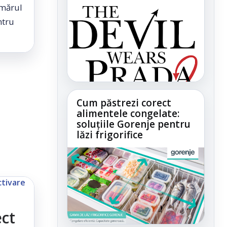
umărul
ntru
Cum păstrezi corect
alimentele congelate:
soluțiile Gorenje pentru
lăzi frigorifice
ct