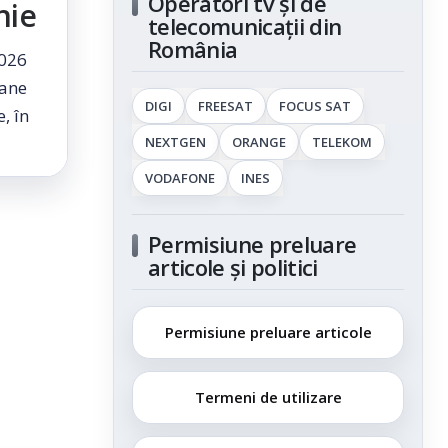
Operatori tv și de
nie
telecomunicații din
România
2026
oane
DIGI
FREESAT
FOCUS SAT
, în
NEXTGEN
ORANGE
TELEKOM
VODAFONE
INES
Permisiune preluare
articole și politici
Permisiune preluare articole
Termeni de utilizare