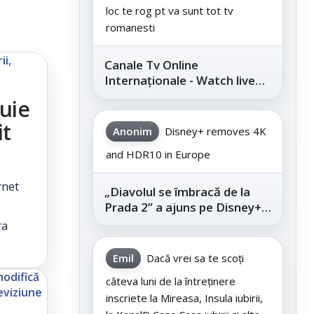
loc te rog pt va sunt tot tv
romanesti
Canale Tv Online
Internaționale - Watch live
channels legally
uie
it
Anonim
Disney+ removes 4K
and HDR10 in Europe
rnet
„Diavolul se îmbracă de la
Prada 2” a ajuns pe Disney+,
după succesul din
ra
cinematografe
Emil
Dacă vrei sa te scoți
câteva luni de la întreținere
inscriete la Mireasa, Insula iubirii,