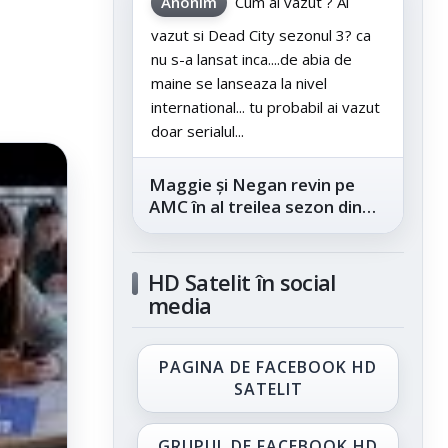
Anonim
Cum ai vazut ? Ai
vazut si Dead City sezonul 3? ca
nu s-a lansat inca....de abia de
maine se lanseaza la nivel
international... tu probabil ai vazut
doar serialul...
Maggie și Negan revin pe
AMC în al treilea sezon din
„The Walking Dead: Dead
City”, din...
HD Satelit în social
media
PAGINA DE FACEBOOK HD
SATELIT
GRUPUL DE FACEBOOK HD