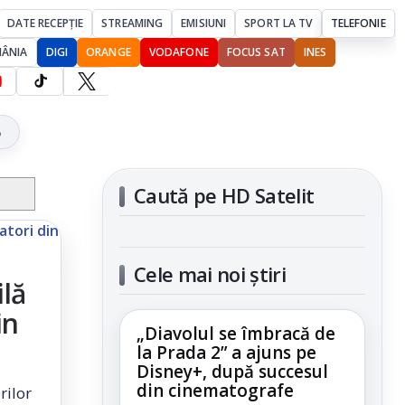
DATE RECEPȚIE
STREAMING
EMISIUNI
SPORT LA TV
TELEFONIE
MÂNIA
DIGI
ORANGE
VODAFONE
FOCUS SAT
INES
5
Caută pe HD Satelit
Cele mai noi știri
lă
in
„Diavolul se îmbracă de
la Prada 2” a ajuns pe
Disney+, după succesul
din cinematografe
rilor