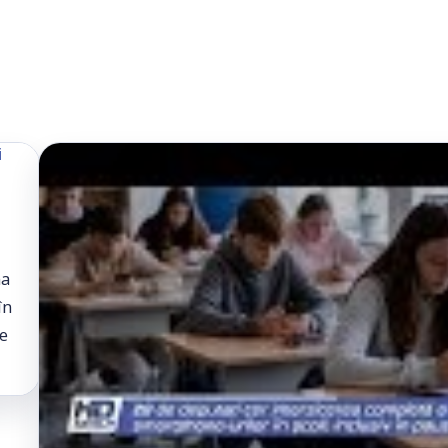
ma
în
de