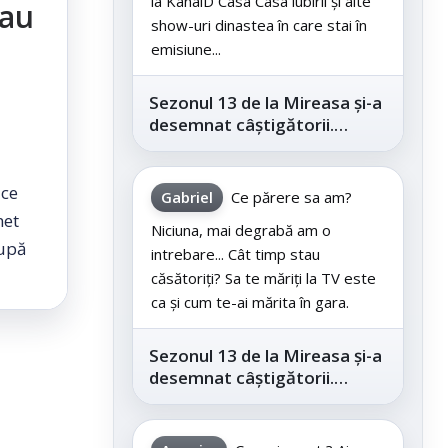
la KanalD Casa Casa iubirii și alte
 au
show-uri dinastea în care stai în
emisiune...
Sezonul 13 de la Mireasa și-a
desemnat câștigătorii.
Telespectatorii au decis care
este...
 ce
Gabriel
Ce părere sa am?
net
Niciuna, mai degrabă am o
după
intrebare... Cât timp stau
căsătoriți? Sa te măriți la TV este
ca și cum te-ai mărita în gara.
Sezonul 13 de la Mireasa și-a
desemnat câștigătorii.
Telespectatorii au decis care
este...