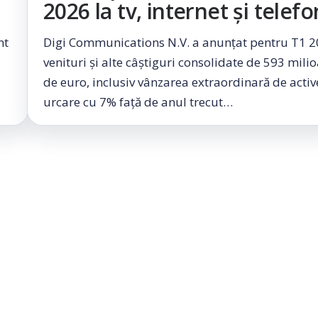
2026 la tv, internet și telefo
nt
Digi Communications N.V. a anunțat pentru T1 
venituri și alte câștiguri consolidate de 593 mili
de euro, inclusiv vânzarea extraordinară de active
urcare cu 7% față de anul trecut…