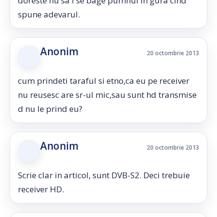
doreste nu sa i se bage pumnul in gura cind
spune adevarul.
Anonim
20 octombrie 2013
cum prindeti taraful si etno,ca eu pe receiver
nu reusesc are sr-ul mic,sau sunt hd transmise
d nu le prind eu?
Anonim
20 octombrie 2013
Scrie clar in articol, sunt DVB-S2. Deci trebuie
receiver HD.