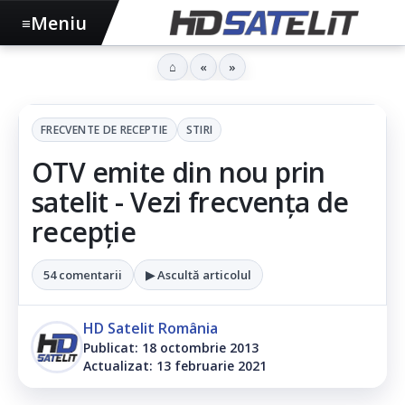
Meniu
≡
⌂
«
»
FRECVENTE DE RECEPTIE
STIRI
OTV emite din nou prin
satelit - Vezi frecvența de
recepție
54 comentarii
▶ Ascultă articolul
HD Satelit România
Publicat: 18 octombrie 2013
Actualizat: 13 februarie 2021