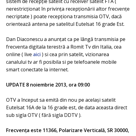
sistem de recepție satelit cu receiver satelit FTA (
nerestricționat în privința recepționării altor frecvențe
necriptate ) poate recepționa transmisia OTV, dacă
orientează antena pe satelitul Eutelsat 16 grade Est.
Dan Diaconescu a anunțat ca pe lângă transmisia pe
frecventa digitala terestră a Romit Tv din Italia, cea
online ( live
aici
) si cea prin satelit, vizionarea
canalului tv ar fi posibila si pe telefoanele mobile
smart conectate la internet.
UPDATE 8 noiembrie 2013, ora 09:00
OTV a început sa emită din nou pe același satelit
Eutelsat 16A de la 16 grade est, de data aceasta direct
sub sigla OTV ( fără sigla DDTV ).
Frecvența este 11366, Polarizare Verticală, SR 30000,