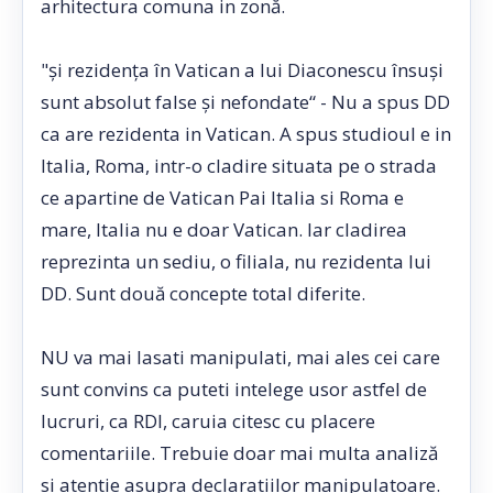
arhitectura comuna in zonă.
"şi rezidenţa în Vatican a lui Diaconescu însuşi
sunt absolut false şi nefondate“ - Nu a spus DD
ca are rezidenta in Vatican. A spus studioul e in
Italia, Roma, intr-o cladire situata pe o strada
ce apartine de Vatican Pai Italia si Roma e
mare, Italia nu e doar Vatican. Iar cladirea
reprezinta un sediu, o filiala, nu rezidenta lui
DD. Sunt două concepte total diferite.
NU va mai lasati manipulati, mai ales cei care
sunt convins ca puteti intelege usor astfel de
lucruri, ca RDI, caruia citesc cu placere
comentariile. Trebuie doar mai multa analiză
si atentie asupra declaratiilor manipulatoare.