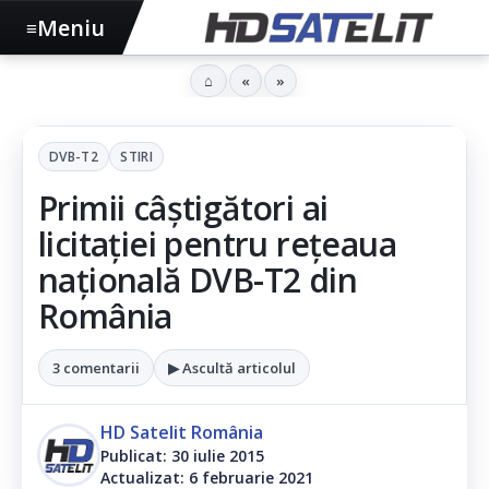
Meniu
≡
⌂
«
»
DVB-T2
STIRI
Primii câștigători ai
licitației pentru rețeaua
națională DVB-T2 din
România
3 comentarii
▶ Ascultă articolul
HD Satelit România
Publicat: 30 iulie 2015
Actualizat: 6 februarie 2021