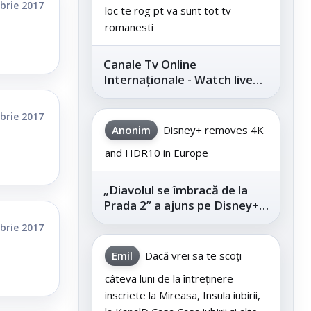
brie 2017
loc te rog pt va sunt tot tv
romanesti
Canale Tv Online
Internaționale - Watch live
channels legally
brie 2017
Anonim
Disney+ removes 4K
and HDR10 in Europe
„Diavolul se îmbracă de la
Prada 2” a ajuns pe Disney+,
după succesul din
brie 2017
cinematografe
Emil
Dacă vrei sa te scoți
câteva luni de la întreținere
inscriete la Mireasa, Insula iubirii,