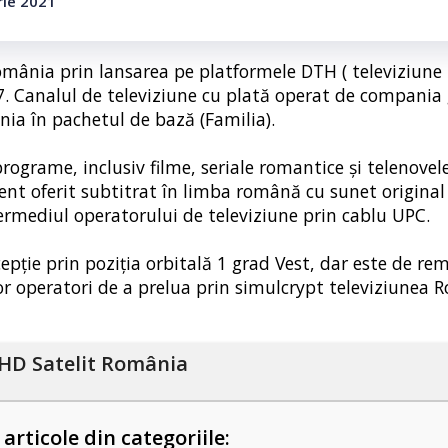
rie 2021
omânia prin lansarea pe platformele DTH ( televiziune 
017. Canalul de televiziune cu plată operat de compani
ia în pachetul de bază (Familia).
ograme, inclusiv filme, seriale romantice și telenovel
ent oferit subtitrat în limba română cu sunet original
ermediul operatorului de televiziune prin cablu UPC.
ție prin poziția orbitală 1 grad Vest, dar este de re
tor operatori de a prelua prin simulcrypt televiziunea
HD Satelit România
 articole din categoriile: