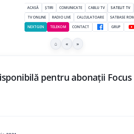
ACASĂ
ȘTIRI
COMUNICATE
CABLU TV
SATELIT TV
TV ONLINE
RADIO LIVE
CALCULATOARE
SATBASE RO
NEXTGEN
TELEKOM
CONTACT
GRUP
⌂
«
»
sponibilă pentru abonații Focus