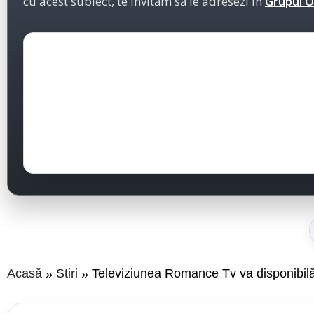
cu acest subiect, te invităm să le adresezi în
Grupul Of
Acasă
Stiri
Televiziunea Romance Tv va disponibilă