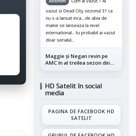
Anonim
Cum ai vazut ? Ai
vazut si Dead City sezonul 3? ca
nu s-a lansat inca....de abia de
maine se lanseaza la nivel
international... tu probabil ai vazut
doar serialul...
Maggie și Negan revin pe
AMC în al treilea sezon din
„The Walking Dead: Dead
City”, din...
HD Satelit în social
media
PAGINA DE FACEBOOK HD
SATELIT
GRUPUL DE FACEBOOK HD