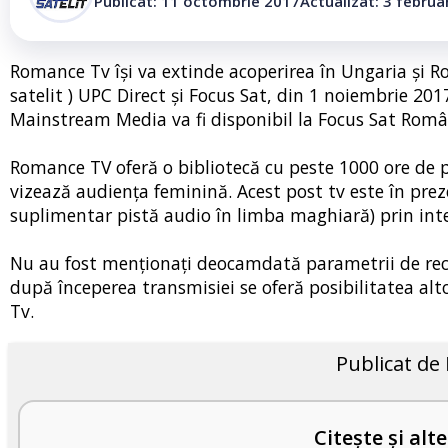
Publicat: 11 octombrie 2017
Actualizat: 3 februa
Romance Tv își va extinde acoperirea în Ungaria și R
satelit ) UPC Direct și Focus Sat, din 1 noiembrie 2
Mainstream Media va fi disponibil la Focus Sat Român
Romance TV oferă o bibliotecă cu peste 1000 ore de pr
vizează audiența feminină. Acest post tv este în prez
suplimentar pistă audio în limba maghiară) prin int
Nu au fost menționați deocamdată parametrii de recep
după începerea transmisiei se oferă posibilitatea al
Tv.
Publicat de
Citește și alte