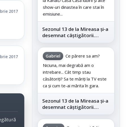
la KanalD Casa Casa iubirii și alte
show-uri dinastea în care stai în
brie 2017
emisiune...
Sezonul 13 de la Mireasa și-a
desemnat câștigătorii.
Telespectatorii au decis care
este...
Gabriel
Ce părere sa am?
brie 2017
Niciuna, mai degrabă am o
intrebare... Cât timp stau
căsătoriți? Sa te măriți la TV este
ca și cum te-ai mărita în gara.
Sezonul 13 de la Mireasa și-a
desemnat câștigătorii.
Telespectatorii au decis care
legătură
este...