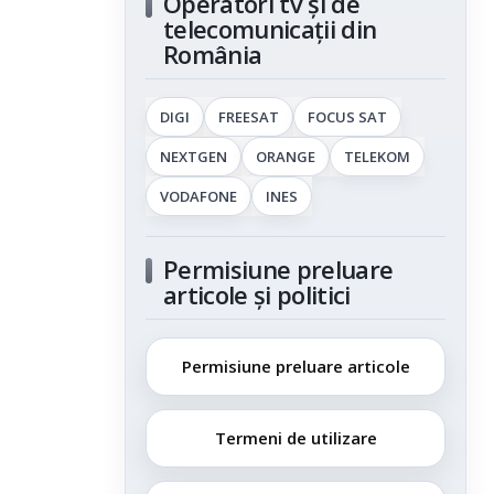
Operatori tv și de
telecomunicații din
România
DIGI
FREESAT
FOCUS SAT
NEXTGEN
ORANGE
TELEKOM
VODAFONE
INES
Permisiune preluare
articole și politici
Permisiune preluare articole
Termeni de utilizare