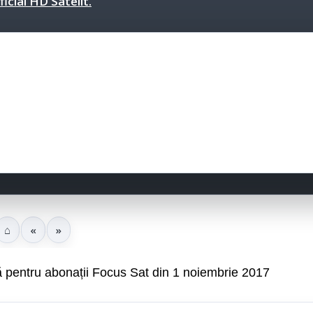
icial HD Satelit.
⌂
«
»
 pentru abonații Focus Sat din 1 noiembrie 2017