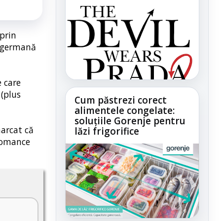
prin
a germană
e care
 (plus
Cum păstrezi corect
alimentele congelate:
soluțiile Gorenje pentru
marcat că
lăzi frigorifice
 Romance