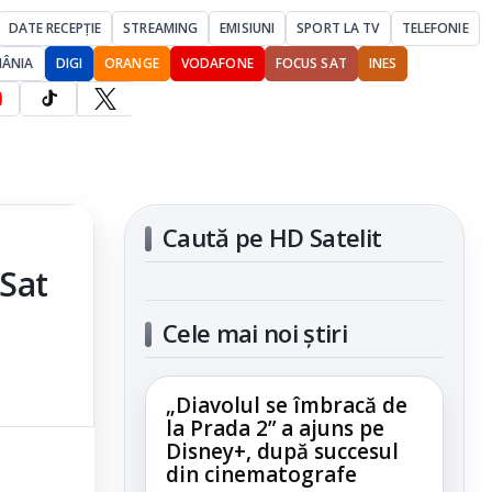
DATE RECEPȚIE
STREAMING
EMISIUNI
SPORT LA TV
TELEFONIE
MÂNIA
DIGI
ORANGE
VODAFONE
FOCUS SAT
INES
Caută pe HD Satelit
 Sat
Cele mai noi știri
„Diavolul se îmbracă de
la Prada 2” a ajuns pe
Disney+, după succesul
din cinematografe