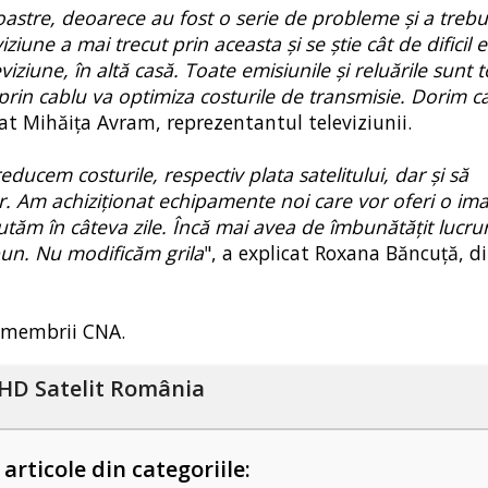
 noastre, deoarece au fost o serie de probleme și a trebu
ziune a mai trecut prin aceasta și se știe cât de dificil e
eviziune, în altă casă. Toate emisiunile și reluările sunt t
rin cablu va optimiza costurile de transmisie. Dorim ca
zat Mihăița Avram, reprezentantul televiziunii.
ducem costurile, respectiv plata satelitului, dar și să
or. Am achiziționat echipamente noi care vor oferi o im
tăm în câteva zile. Încă mai avea de îmbunătățit lucruri
bun. Nu modificăm grila
", a explicat Roxana Băncuță, di
re membrii CNA.
HD Satelit România
 articole din categoriile: