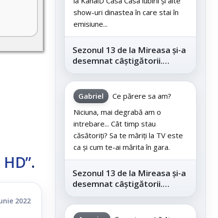
la KanalD Casa Casa iubirii și alte
show-uri dinastea în care stai în
emisiune...
Sezonul 13 de la Mireasa și-a
desemnat câștigătorii.
Telespectatorii au decis care
este...
Gabriel
Ce părere sa am?
Niciuna, mai degrabă am o
intrebare... Cât timp stau
căsătoriți? Sa te măriți la TV este
ca și cum te-ai mărita în gara.
ă HD”
.
Sezonul 13 de la Mireasa și-a
desemnat câștigătorii.
Telespectatorii au decis care
iunie 2022
este...