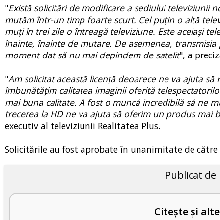
"
Există solicitări de modificare a sediului televiziunii
mutăm într-un timp foarte scurt. Cel puțin o altă televi
muți în trei zile o întreagă televiziune. Este același tel
înainte, înainte de mutare. De asemenea, transmisia p
moment dat să nu mai depindem de satelit
", a preci
"
Am solicitat această licență deoarece ne va ajuta să re
îmbunătățim calitatea imaginii oferită telespectatoril
mai buna calitate. A fost o muncă incredibilă să ne mu
trecerea la HD ne va ajuta să oferim un produs mai 
executiv al televiziunii Realitatea Plus.
Solicitările au fost aprobate în unanimitate de căt
Publicat de
Citește și alte