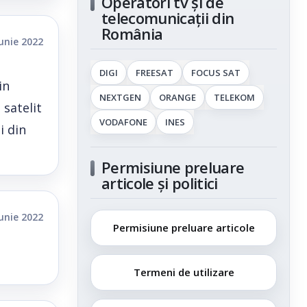
Operatori tv și de
telecomunicații din
România
iunie 2022
DIGI
FREESAT
FOCUS SAT
in
NEXTGEN
ORANGE
TELEKOM
 satelit
VODAFONE
INES
i din
Permisiune preluare
articole și politici
iunie 2022
Permisiune preluare articole
Termeni de utilizare