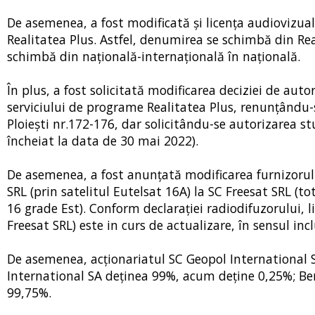
De asemenea, a fost modificată și licența audiovizual
Realitatea Plus. Astfel, denumirea se schimbă din Real
schimbă din națională-internațională în națională.
În plus, a fost solicitată modificarea deciziei de aut
serviciului de programe Realitatea Plus, renunțându-s
Ploiești nr.172-176, dar solicitându-se autorizarea s
încheiat la data de 30 mai 2022).
De asemenea, a fost anunțată modificarea furnizorulu
SRL (prin satelitul Eutelsat 16A) la SC Freesat SRL (to
16 grade Est). Conform declarației radiodifuzorului, l
Freesat SRL) este in curs de actualizare, în sensul incl
De asemenea, acționariatul SC Geopol International S
International SA deținea 99%, acum deține 0,25%; Be
99,75%.