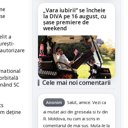
ame
„Vara iubirii” se încheie
 se
la DIVA pe 16 august, cu
șase premiere de
weekend
lit a
urești-
 autorizare
rnational
 orbitală
Cele mai noi comentarii
ținând SC
Anonim
Salut, amice. Vezi ca
ts
um deține
ai mutat aici din greseala si tv din
R. Moldova, nu cum ai scris in
comentariul de mai sus. Muta-le la