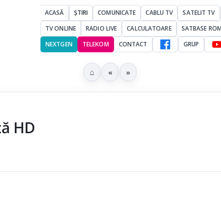
ACASĂ
ȘTIRI
COMUNICATE
CABLU TV
SATELIT TV
TV ONLINE
RADIO LIVE
CALCULATOARE
SATBASE RO
NEXTGEN
TELEKOM
CONTACT
GRUP
⌂
«
»
nță HD