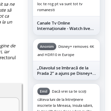
it sa ne
loc te rog pt va sunt tot tv
ste să
romanesti
ot ca
 la un
Canale Tv Online
Internaționale - Watch live
channels legally
agine de
Anonim
Disney+ removes 4K
, iar
and HDR10 in Europe
rectorul
„Diavolul se îmbracă de la
Prada 2” a ajuns pe Disney+,
după succesul din
cinematografe
Emil
Dacă vrei sa te scoți
câteva luni de la întreținere
inscriete la Mireasa, Insula iubirii,