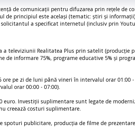
icență de comunicații pentru difuzarea prin rețele de c
de principiul este același (tematic: știri și informații
solicitantul a specificat internetul (inclusiv prin Youtu
 a televiziunii Realitatea Plus prin satelit (producție 
rame de informare 75%, programe educative 5% și prog
 ore pe zi de luni până vineri în intervalul orar 01:00 -
alul orar 00:00 - 07:00).
000 euro. Investiții suplimentare sunt legate de modern
 nu creează costuri suplimentare.
e spoturi publicitare, producția de filme de prezentare