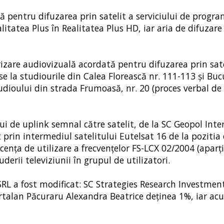
ă pentru difuzarea prin satelit a serviciului de progr
itatea Plus în Realitatea Plus HD, iar aria de difuzare
orizare audiovizuală acordată pentru difuzarea prin sate
e la studiourile din Calea Florească nr. 111-113 și Buc
tudioului din strada Frumoasă, nr. 20 (proces verbal de
i de uplink semnal către satelit, de la SC Geopol Inte
t prin intermediul satelitului Eutelsat 16 de la pozitia
icența de utilizare a frecvențelor FS-LCX 02/2004 (apar
uderii televiziunii în grupul de utilizatori.
RL a fost modificat: SC Strategies Research Investmen
rtalan Păcuraru Alexandra Beatrice deținea 1%, iar ac