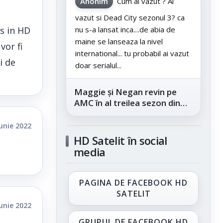
Anonim
Cum ai vazut ? Ai
vazut si Dead City sezonul 3? ca
is in HD
nu s-a lansat inca....de abia de
maine se lanseaza la nivel
vor fi
international... tu probabil ai vazut
i de
doar serialul...
Maggie și Negan revin pe
AMC în al treilea sezon din
„The Walking Dead: Dead
City”, din...
iunie 2022
HD Satelit în social
media
PAGINA DE FACEBOOK HD
SATELIT
iunie 2022
GRUPUL DE FACEBOOK HD