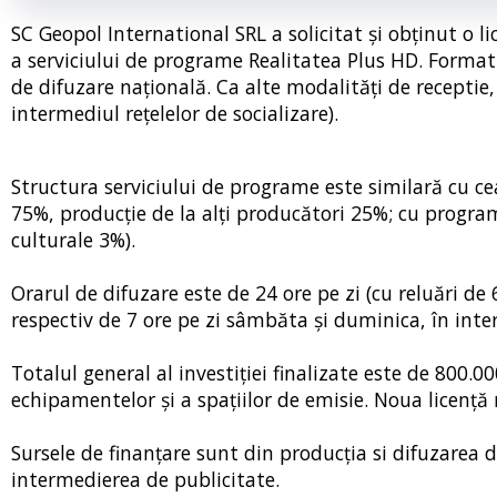
SC Geopol International SRL a solicitat și obținut o l
a serviciului de programe Realitatea Plus HD. Formatul 
de difuzare națională. Ca alte modalități de receptie, 
intermediul rețelelor de socializare).
Structura serviciului de programe este similară cu cea
75%, producție de la alți producători 25%; cu prog
culturale 3%).
Orarul de difuzare este de 24 ore pe zi (cu reluări de 6
respectiv de 7 ore pe zi sâmbăta și duminica, în interv
Totalul general al investiției finalizate este de 800.
echipamentelor și a spațiilor de emisie. Noua licență
Sursele de finanțare sunt din producția si difuzarea d
intermedierea de publicitate.