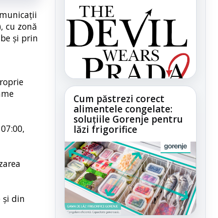
omunicații
), cu zonă
be și prin
proprie
rame
Cum păstrezi corect
alimentele congelate:
soluțiile Gorenje pentru
 07:00,
lăzi frigorifice
izarea
 și din