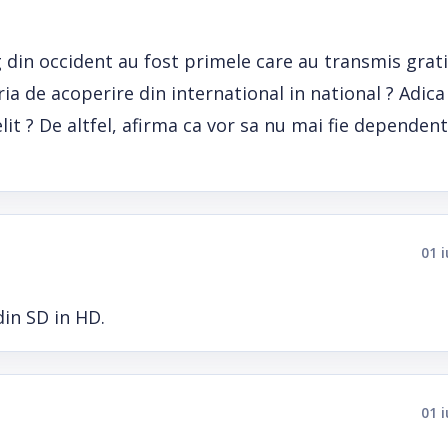
ing din occident au fost primele care au transmis grat
a de acoperire din international in national ? Adica 
it ? De altfel, afirma ca vor sa nu mai fie dependent
01 
din SD in HD.
01 