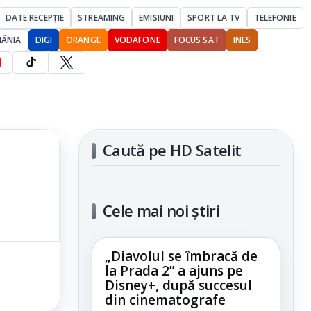
DATE RECEPȚIE
STREAMING
EMISIUNI
SPORT LA TV
TELEFONIE
MÂNIA
DIGI
ORANGE
VODAFONE
FOCUS SAT
INES
Caută pe HD Satelit
Cele mai noi știri
„Diavolul se îmbracă de
la Prada 2” a ajuns pe
Disney+, după succesul
din cinematografe