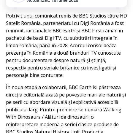
Actualizat: 10 iunie 2026
Potrivit unui comunicat remis de BBC Studios către HD
Satelit România, parteneriatul cu Digi România a fost
reînnoit, iar canalele BBC Earth și BBC First rămân în
pachetul de bază Digi TV, cu subtitrări integrale în
limba română, până în 2028. Acordul consolidează
prezența în România a două branduri TV cunoscute
pentru documentare despre natură și știință,
respectiv pentru seriale britanice cu investigații și
personaje bine conturate.
În noua etapă a colaborării, BBC Earth își păstrează
direcția editorială axată pe poveștile mari ale naturii și
pe serii cu abordare vizuală și explicativă accesibilă
publicului larg. Printre premiere se numără Walking
With Dinosaurs / Alături de dinozauri, o
reinterpretare modernă a seriei clasice produse de
BBC Studios Natural History Unit. Producția