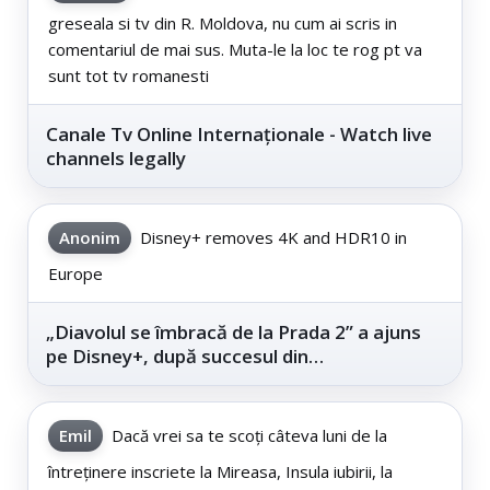
greseala si tv din R. Moldova, nu cum ai scris in
comentariul de mai sus. Muta-le la loc te rog pt va
sunt tot tv romanesti
Canale Tv Online Internaționale - Watch live
channels legally
Anonim
Disney+ removes 4K and HDR10 in
Europe
„Diavolul se îmbracă de la Prada 2” a ajuns
pe Disney+, după succesul din
cinematografe
Emil
Dacă vrei sa te scoți câteva luni de la
întreținere inscriete la Mireasa, Insula iubirii, la