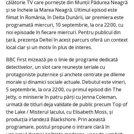
călătorie TV care pornește din Munții Pădurea Neagră
și se încheie la Marea Neagră. Ultimul episod este
filmat în România, în Delta Dunării, iar premiera este
programată miercuri, 10 septembrie, la ora 22:00, cu
noi episoade în fiecare miercuri. Pentru publicul din
țară, prezența Deltei în acest parcurs oferă un context
local clar și un motiv în plus de interes.
BBC First mizează pe o linie de programe dedicată
detectivelor, un slot care reunește seriale cu
protagoniste puternice și anchete centrate pe dileme
morale și dinamici sociale actuale. Debutul este vineri,
5 septembrie, la ora 22:00, cu primul episod din The
Jetty, o miniserie în patru părți cu Jenna Coleman,
urmată de titluri deja validate de public precum Top of
the Lake / Misterul lacului, cu Elisabeth Moss, și
producția irlandeză Blackshore. Prin această
programare, postul propune o intrare clară în