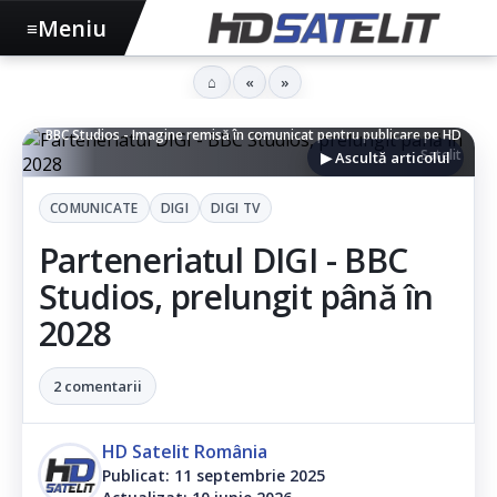
Meniu
≡
⌂
«
»
BBC Studios - Imagine remisă în comunicat pentru publicare pe HD
Satelit
▶ Ascultă articolul
COMUNICATE
DIGI
DIGI TV
Parteneriatul DIGI - BBC
Studios, prelungit până în
2028
2 comentarii
HD Satelit România
Publicat: 11 septembrie 2025