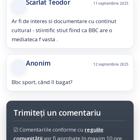
Scarlat Teodor
11 septembrie 2025
Ar fi de interes si documentare cu continut
cultural - stiintific stiut fiind ca BBC are o
mediateca f vasta .
Anonim
12 septembrie 2025
Bbc sport, când îl bagat?
Trimiteți un comentariu
☑ Comentariile conforme cu
regulile
comunității
vor fi aprobate în maxim 10 ore.