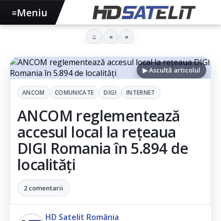
Meniu
≡
⌂
«
»
▶ Ascultă articolul
ANCOM
COMUNICATE
DIGI
INTERNET
ANCOM reglementează
accesul local la rețeaua
DIGI Romania în 5.894 de
localități
2 comentarii
HD Satelit România