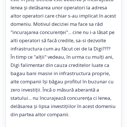
lenea și delăsarea unor operatori la adresa
altor operatori care chiar s-au implicat în acest
domeniu. Motivul deciziei ma face sa râd
"incurajarea concurenței"... cine nu i-a lăsat pe
alti operatori să facă credite, sa-si dezvolte
infrastructura cum au făcut cei de la Digi????
În timp ce "alții" vedeau, în urma cu mulți ani,
Digi falimentar din cauza creditelor luate ca
bagau bani masivi in infrastructura proprie,
alte companii își băgau profitul în buzunar cu
zero investiții. Încă o măsură aberantă a
statului... nu încurajează concurența ci lenea,
delăsarea și lipsa investițiilor în acest domeniu
din partea altor companii.