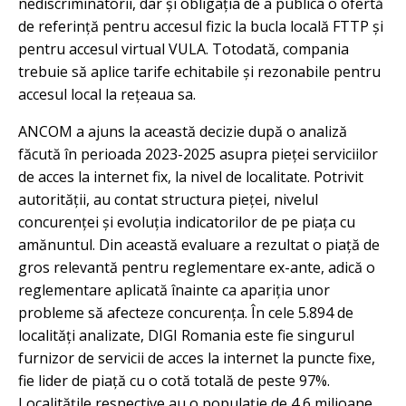
nediscriminatorii, dar și obligația de a publica o ofertă
de referință pentru accesul fizic la bucla locală FTTP și
pentru accesul virtual VULA. Totodată, compania
trebuie să aplice tarife echitabile și rezonabile pentru
accesul local la rețeaua sa.
ANCOM a ajuns la această decizie după o analiză
făcută în perioada 2023-2025 asupra pieței serviciilor
de acces la internet fix, la nivel de localitate. Potrivit
autorității, au contat structura pieței, nivelul
concurenței și evoluția indicatorilor de pe piața cu
amănuntul. Din această evaluare a rezultat o piață de
gros relevantă pentru reglementare ex-ante, adică o
reglementare aplicată înainte ca apariția unor
probleme să afecteze concurența. În cele 5.894 de
localități analizate, DIGI Romania este fie singurul
furnizor de servicii de acces la internet la puncte fixe,
fie lider de piață cu o cotă totală de peste 97%.
Localitățile respective au o populație de 4,6 milioane