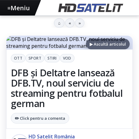
Meniu
≡
⌂
«
»
▶ Ascultă articolul
OTT
SPORT
STIRI
VOD
DFB și Deltatre lansează
DFB.TV, noul serviciu de
streaming pentru fotbalul
german
✏️ Click pentru a comenta
HD Satelit România