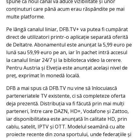
spune că noul canal va aduce vizibilitate și unor
conținuturi care până acum erau răspândite pe mai
multe platforme.
Pe lângă canalul liniar, DFB.TV+ va putea fi cumpărat
direct de utilizatori printr-o aplicație separată oferită
de Deltatre. Abonamentul este anunțat la 5,99 euro pe
lună sau 59,99 euro pe an, iar în pachet intră accesul
la canalul liniar 24/7 și la biblioteca video la cerere.
Pentru Austria și Elveția este anunțat același nivel de
preț, exprimat în monedă locală.
DFB a mai spus că DFB.TV nu vine să înlocuiască
parteneriatele TV existente, ci să completeze oferta
deja prezentă. Distribuția va fi făcută prin mai mulți
parteneri, între care DAZN, HD+, Vodafone și Zattoo,
iar disponibilitatea este anunțată în calitate HD, prin
cablu, satelit, IPTV și OTT. Modelul seamănă cu alte
proiecte recente din zona sportului, unde federațiile și