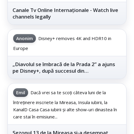
Canale Tv Online Internaționale - Watch live
channels legally
Anonim
Disney+ removes 4K and HDR10 in
Europe
„Diavolul se îmbracă de la Prada 2” a ajuns
pe Disney+, după succesul din
cinematografe
Emil
Dacă vrei sa te scoți câteva luni de la
întreținere inscriete la Mireasa, Insula iubirii, la
KanalD Casa Casa iubirii și alte show-uri dinastea în
care stai în emisiune...
Sezonul 13 de la Mireasa și-a desemnat