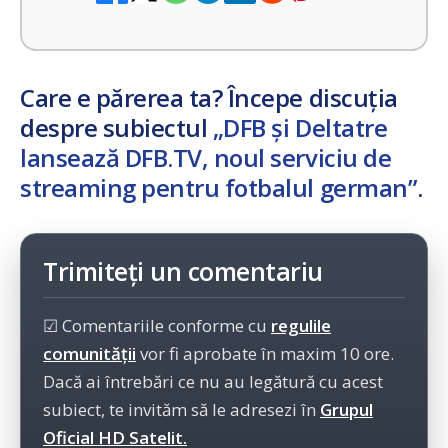
Care e părerea ta? Începe discuția
despre subiectul
„DFB și Deltatre
lansează DFB.TV, noul serviciu de
streaming pentru fotbalul german”
.
Trimiteți un comentariu
☑ Comentariile conforme cu
regulile
comunității
vor fi aprobate în maxim 10 ore.
Dacă ai întrebări ce nu au legătură cu acest
subiect, te invităm să le adresezi în
Grupul
Oficial HD Satelit.