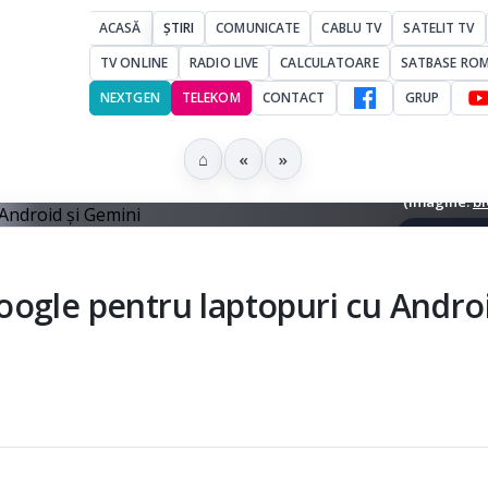
ACASĂ
ȘTIRI
COMUNICATE
CABLU TV
SATELIT TV
TV ONLINE
RADIO LIVE
CALCULATOARE
SATBASE RO
NEXTGEN
TELEKOM
CONTACT
GRUP
⌂
«
»
ptop Googlebooks alături de un telefon Android, cu accent pe legătura
(imagine:
b
▶ Ascultă 
ogle pentru laptopuri cu Androi