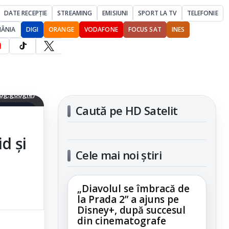
DATE RECEPȚIE
STREAMING
EMISIUNI
SPORT LA TV
TELEFONIE
MÂNIA
DIGI
ORANGE
VODAFONE
FOCUS SAT
INES
 dintre ele
log.google
)
Caută pe HD Satelit
articolul
d și
Cele mai noi știri
„Diavolul se îmbracă de
la Prada 2” a ajuns pe
Disney+, după succesul
din cinematografe