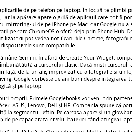
licațiile de pe telefon pe laptop. În loc să te plimbi 
iar la apăsare apare o grilă de aplicații care pot fi po
cu mirroring-ul de pe iPhone pe Mac, dar Google nu a 
cații pe care ChromeOS o oferă deja prin Phone Hub. De 
izatorii pot vedea notificări, file Chrome, fotografii r
 dispozitivele sunt compatibile.
, rămâne Gemini. În afară de Create Your Widget, comp
îmbunătățită a cursorului clasic. Dacă miști cursorul, e
în față, de la un afiș improvizat cu o fotografie și un l
living. Google vorbește de ani buni despre integrarea 
gică și pe laptop.
uri proprii. Primele Googlebooks vor veni prin partene
Acer, ASUS, Lenovo, Dell și HP. Compania spune că por
uită la segmentul ieftin. Pe carcasă apare și un glowba
de pe capac arăta nivelul bateriei când atingeai lapt
ură totală față de Chromebookuri. Multe dintre ideile