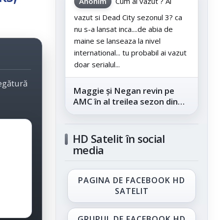
Anonim
Cum ai vazut ? Ai
vazut si Dead City sezonul 3? ca
nu s-a lansat inca....de abia de
maine se lanseaza la nivel
international... tu probabil ai vazut
doar serialul...
legătură
Maggie și Negan revin pe
AMC în al treilea sezon din
„The Walking Dead: Dead
City”, din...
HD Satelit în social
media
PAGINA DE FACEBOOK HD
SATELIT
GRUPUL DE FACEBOOK HD