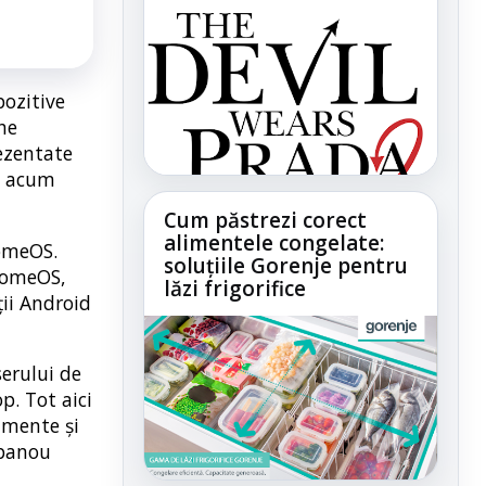
pozitive
he
rezentate
t acum
Cum păstrezi corect
alimentele congelate:
romeOS.
soluțiile Gorenje pentru
hromeOS,
lăzi frigorifice
ii Android
serului de
op. Tot aici
cumente și
 panou