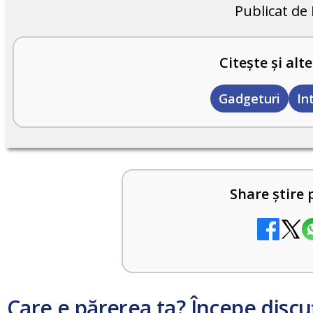
Publicat de
Citește și alte
Gadgeturi
In
Share știre 
Care e părerea ta? Începe discu