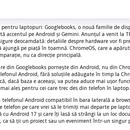
 pentru laptopuri: Googlebooks, o nouă familie de dis
tă accentul pe Android și Gemini. Anunțul a venit la T
sigure deocamdată: detaliile despre hardware vor fi p
 să ajungă pe piață în toamnă. ChromeOS, care a apăru
parație, nu ca direcție principală.
are din Googlebooks pornește din Android, nu din Ch
elefonul Android, fără soluțiile adăugate în timp la C
, dacă baza e aceeași, va putea aduce mai ușor funcț
, mai ales pentru cei care trec des din telefon în laptop.
ată telefonul Android compatibil în bara laterală a brow
 pe telefon pe care vrei să le trimiți mai departe pe lapt
 cu Android 17 și care îți lasă să strângi la un loc do
le, ca să ții un proiect sau un eveniment într-un singur