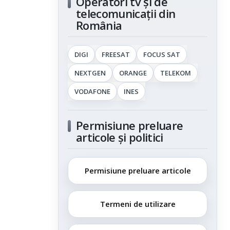
Operatori tv și de
telecomunicații din
România
DIGI
FREESAT
FOCUS SAT
NEXTGEN
ORANGE
TELEKOM
VODAFONE
INES
Permisiune preluare
articole și politici
Permisiune preluare articole
Termeni de utilizare