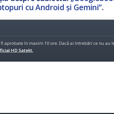
ptopuri cu Android și Gemini”
.
 fi aprobate în maxim 10 ore. Dacă ai întrebări ce nu au 
icial HD Satelit.