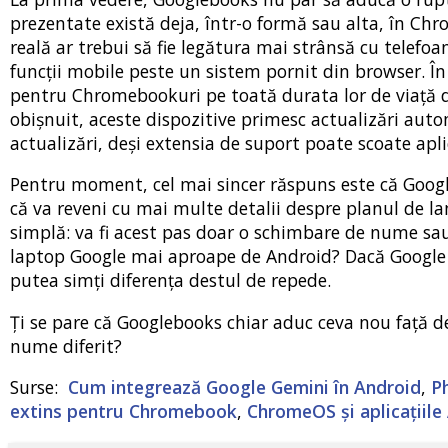
prezentate există deja, într-o formă sau alta, în Chr
reală ar trebui să fie legătura mai strânsă cu telefo
funcții mobile peste un sistem pornit din browser. Î
pentru Chromebookuri pe toată durata lor de viață d
obișnuit, aceste dispozitive primesc actualizări auto
actualizări, deși extensia de suport poate scoate apli
Pentru moment, cel mai sincer răspuns este că Google
că va reveni cu mai multe detalii despre planul de l
simplă: va fi acest pas doar o schimbare de nume s
laptop Google mai aproape de Android? Dacă Google reu
putea simți diferența destul de repede.
Ți se pare că Googlebooks chiar aduc ceva nou față
nume diferit?
Surse:
Cum integrează Google Gemini în Android
,
P
extins pentru Chromebook
,
ChromeOS și aplicațiile