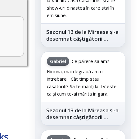
la KanalD Casa Casa iubirii și alte
show-uri dinastea în care stai în
emisiune...
Sezonul 13 de la Mireasa și-a
desemnat câștigătorii.
Telespectatorii au decis care
este...
Gabriel
Ce părere sa am?
Niciuna, mai degrabă am o
intrebare... Cât timp stau
căsătoriți? Sa te măriți la TV este
ca și cum te-ai mărita în gara.
Sezonul 13 de la Mireasa și-a
desemnat câștigătorii.
Telespectatorii au decis care
este...
ks,