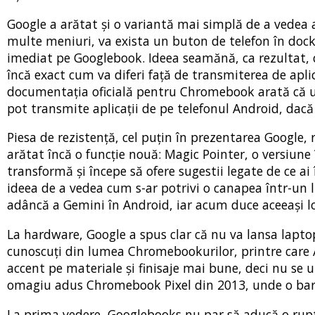
Google a arătat și o variantă mai simplă de a vedea ap
multe meniuri, va exista un buton de telefon în dock, 
imediat pe Googlebook. Ideea seamănă, ca rezultat, 
încă exact cum va diferi față de transmiterea de apli
documentația oficială pentru Chromebook arată că util
pot transmite aplicații de pe telefonul Android, dacă
Piesa de rezistență, cel puțin în prezentarea Google
arătat încă o funcție nouă: Magic Pointer, o versiune 
transformă și începe să ofere sugestii legate de ce ai 
ideea de a vedea cum s-ar potrivi o canapea într-un 
adâncă a Gemini în Android, iar acum duce aceeași lo
La hardware, Google a spus clar că nu va lansa laptop
cunoscuți din lumea Chromebookurilor, printre care 
accent pe materiale și finisaje mai bune, deci nu se 
omagiu adus Chromebook Pixel din 2013, unde o bară 
La prima vedere, Googlebooks nu par să aducă o rupt