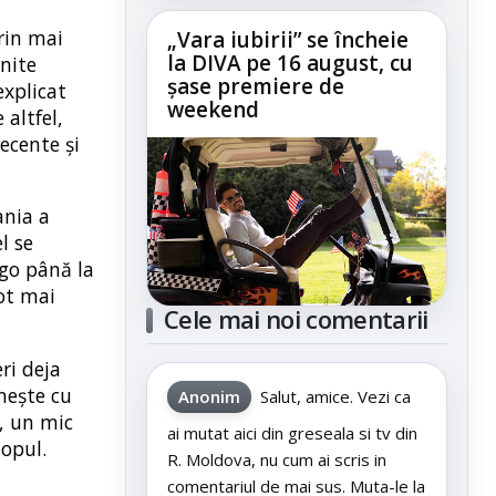
prin mai
„Vara iubirii” se încheie
la DIVA pe 16 august, cu
rnite
șase premiere de
explicat
weekend
altfel,
ecente și
ania a
l se
ogo până la
tot mai
Cele mai noi comentarii
ri deja
nește cu
Anonim
Salut, amice. Vezi ca
r, un mic
ai mutat aici din greseala si tv din
opul.
R. Moldova, nu cum ai scris in
comentariul de mai sus. Muta-le la