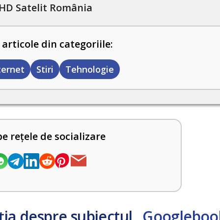
HD Satelit România
 articole din categoriile:
ternet
Stiri
Tehnologie
pe rețele de socializare
ția despre subiectul
„Googleboo