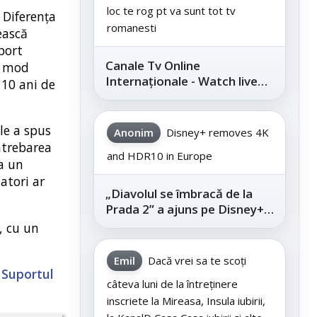
loc te rog pt va sunt tot tv
 Diferența
romanesti
ească
port
Canale Tv Online
n mod
Internaționale - Watch live
 10 ani de
channels legally
le a spus
Anonim
Disney+ removes 4K
ntrebarea
and HDR10 in Europe
a un
atori ar
„Diavolul se îmbracă de la
Prada 2” a ajuns pe Disney+,
după succesul din
, cu un
cinematografe
Emil
Dacă vrei sa te scoți
,
Suportul
câteva luni de la întreținere
inscriete la Mireasa, Insula iubirii,