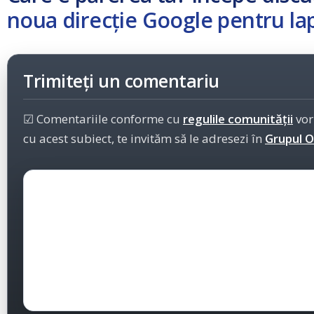
noua direcție Google pentru la
Trimiteți un comentariu
☑ Comentariile conforme cu
regulile comunității
vor
cu acest subiect, te invităm să le adresezi în
Grupul Of