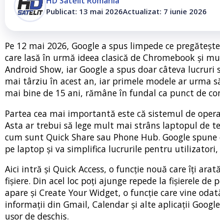
HD Satelit România
Publicat: 13 mai 2026
Actualizat: 7 iunie 2026
Pe 12 mai 2026, Google a spus limpede ce pregătește
care lasă în urmă ideea clasică de Chromebook și mu
Android Show, iar Google a spus doar câteva lucruri 
mai târziu în acest an, iar primele modele ar urma
mai bine de 15 ani, rămâne în fundal ca punct de com
Partea cea mai importantă este că sistemul de oper
Asta ar trebui să lege mult mai strâns laptopul de t
cum sunt Quick Share sau Phone Hub. Google spune că
pe laptop și va simplifica lucrurile pentru utilizatori
Aici intră și Quick Access, o funcție nouă care îți ar
fișiere. Din acel loc poți ajunge repede la fișierele de
apare și Create Your Widget, o funcție care vine odată
informații din Gmail, Calendar și alte aplicații Goog
ușor de deschis.