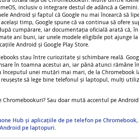
omeOS, inclusiv o integrare destul de adâncă a Gemini.
anele Android și faptul că Google nu mai încearcă să lip
n același timp, Google spune că va continua să ofere su
upă cumpărare, iar documentația oficială arată că, î
mate ani buni, iar unele modele eligibile pot ajunge la
cațiile Android și Google Play Store.
books stau între curiozitate și schimbare reală. Goog
ansare în toamna acestui an, iar până atunci rămâne î
au începutul unei mutări mai mari, de la Chromebook l
șește să lege bine telefonul și laptopul, mulți utiliz
 de Chromebookuri? Sau doar mută accentul pe Android
hone Hub și aplicațiile de pe telefon pe Chromebook
 Android pe laptopuri
.