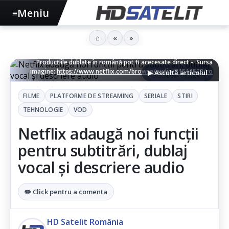
Meniu
≡
⌂
«
»
Producțiile dublate în română pot fi acecesate direct - Sursa
imagine:
https://www.netflix.com/browse/audio/81511523/ro
▶ Ascultă articolul
FILME
PLATFORME DE STREAMING
SERIALE
STIRI
TEHNOLOGIE
VOD
Netflix adaugă noi funcții
pentru subtitrări, dublaj
vocal și descriere audio
✏️ Click pentru a comenta
HD Satelit România