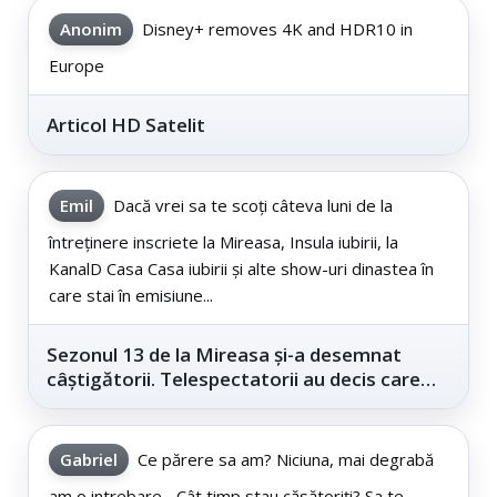
Anonim
Disney+ removes 4K and HDR10 in
Europe
Articol HD Satelit
Emil
Dacă vrei sa te scoți câteva luni de la
întreținere inscriete la Mireasa, Insula iubirii, la
KanalD Casa Casa iubirii și alte show-uri dinastea în
care stai în emisiune...
Sezonul 13 de la Mireasa și-a desemnat
câștigătorii. Telespectatorii au decis care
este...
Gabriel
Ce părere sa am? Niciuna, mai degrabă
am o intrebare... Cât timp stau căsătoriți? Sa te