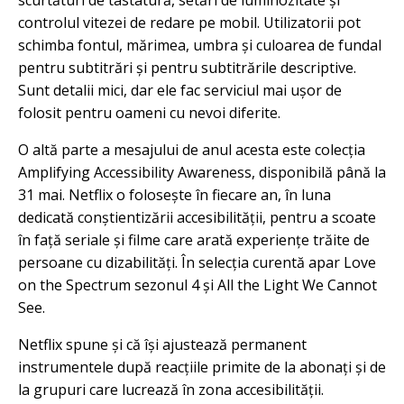
scurtături de tastatură, setări de luminozitate și
controlul vitezei de redare pe mobil. Utilizatorii pot
schimba fontul, mărimea, umbra și culoarea de fundal
pentru subtitrări și pentru subtitrările descriptive.
Sunt detalii mici, dar ele fac serviciul mai ușor de
folosit pentru oameni cu nevoi diferite.
O altă parte a mesajului de anul acesta este colecția
Amplifying Accessibility Awareness, disponibilă până la
31 mai. Netflix o folosește în fiecare an, în luna
dedicată conștientizării accesibilității, pentru a scoate
în față seriale și filme care arată experiențe trăite de
persoane cu dizabilități. În selecția curentă apar Love
on the Spectrum sezonul 4 și All the Light We Cannot
See.
Netflix spune și că își ajustează permanent
instrumentele după reacțiile primite de la abonați și de
la grupuri care lucrează în zona accesibilității.