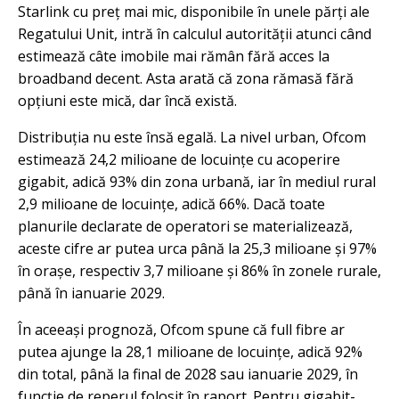
Starlink cu preț mai mic, disponibile în unele părți ale
Regatului Unit, intră în calculul autorității atunci când
estimează câte imobile mai rămân fără acces la
broadband decent. Asta arată că zona rămasă fără
opțiuni este mică, dar încă există.
Distribuția nu este însă egală. La nivel urban, Ofcom
estimează 24,2 milioane de locuințe cu acoperire
gigabit, adică 93% din zona urbană, iar în mediul rural
2,9 milioane de locuințe, adică 66%. Dacă toate
planurile declarate de operatori se materializează,
aceste cifre ar putea urca până la 25,3 milioane și 97%
în orașe, respectiv 3,7 milioane și 86% în zonele rurale,
până în ianuarie 2029.
În aceeași prognoză, Ofcom spune că full fibre ar
putea ajunge la 28,1 milioane de locuințe, adică 92%
din total, până la final de 2028 sau ianuarie 2029, în
funcție de reperul folosit în raport. Pentru gigabit-