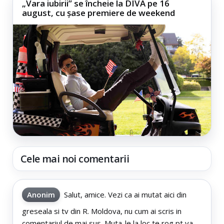
„Vara iubirii” se încheie la DIVA pe 16
august, cu șase premiere de weekend
Cele mai noi comentarii
Anonim
Salut, amice. Vezi ca ai mutat aici din
greseala si tv din R. Moldova, nu cum ai scris in
comentariul de mai sus. Muta-le la loc te rog pt va