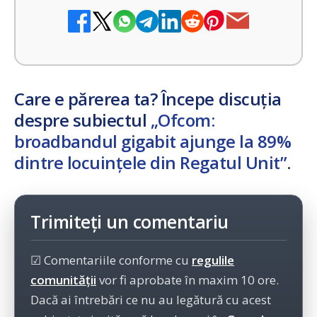
Care e părerea ta? Începe discuția
despre subiectul
„Ofcom:
broadbandul gigabit ajunge la 89%
dintre locuințele din Regatul Unit”
.
Trimiteți un comentariu
☑ Comentariile conforme cu
regulile
comunității
vor fi aprobate în maxim 10 ore.
Dacă ai întrebări ce nu au legătură cu acest