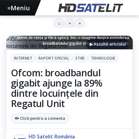
Meniu
≡
⌂
«
»
Cabinet de rețea și fibră optică, într-o imagine despre extinderea
broadbandului gigabit (imagine generată digital)
▶ Ascultă articolul
INTERNET
RAPORT SPECIAL
STIRI
TEHNOLOGIE
Ofcom: broadbandul
gigabit ajunge la 89%
dintre locuințele din
Regatul Unit
✏️ Click pentru a comenta
HD Satelit România