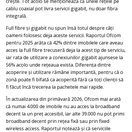
crește. Tot acolo se menționează că unele rețele pe
cablu coaxial pot livra servicii gigabit, nu doar fibra
integrală.
Full fibre și gigabit nu spun însă totul despre câți
oameni folosesc deja aceste servicii. Raportul Ofcom
pentru 2025 arăta că 42% dintre imobilele care aveau
acces la full fibre trecuseră deja la acest tip de serviciu,
iar rata de utilizare a conexiunilor gigabit ajunsese la
56% acolo unde rețeaua exista. Diferența dintre
acoperire și utilizare rămâne importantă, pentru că o
zonă poate fi bifată ca acoperită fără ca toți clienții să
fi făcut încă trecerea la pachetele mai rapide.
În actualizarea din primăvară 2026, Ofcom mai arată
că numai 4.000 de imobile nu au acces la broadband
decent la un preț accesibil, iar alte 39.000 nu pot primi
broadband decent prin rețea fixă sau prin fixed
wireless access. Raportul notează și că serviciile