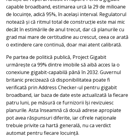
capable broadband, estimarea urcă la 29 de milioane
de locuințe, adică 95%, în același interval. Regulatorul
notează și că ritmul total de construcție este mai mic
decât în estimările de anul trecut, dar că planurile cu
grad mai mare de certitudine au crescut, ceea ce arată
o extindere care continuă, doar mai atent calibrată.
Pe partea de politică publică, Project Gigabit
urmărește ca 99% dintre imobile să aibă acces la o
conexiune gigabit-capabilă până în 2032. Guvernul
britanic precizează că disponibilitatea poate fi
verificată prin Address Checker-ul pentru gigabit
broadband, iar baza de date este actualizată la fiecare
patru luni, pe măsură ce furnizorii își revizuiesc
planurile. Asta înseamnă că două adrese apropiate
pot avea răspunsuri diferite, iar cifrele naționale
trebuie privite ca hartă generală, nu ca verdict
automat pentru fiecare locuință.