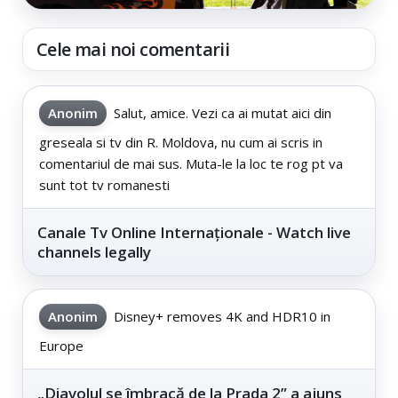
Cele mai noi comentarii
Anonim
Salut, amice. Vezi ca ai mutat aici din
greseala si tv din R. Moldova, nu cum ai scris in
comentariul de mai sus. Muta-le la loc te rog pt va
sunt tot tv romanesti
Canale Tv Online Internaționale - Watch live
channels legally
Anonim
Disney+ removes 4K and HDR10 in
Europe
„Diavolul se îmbracă de la Prada 2” a ajuns