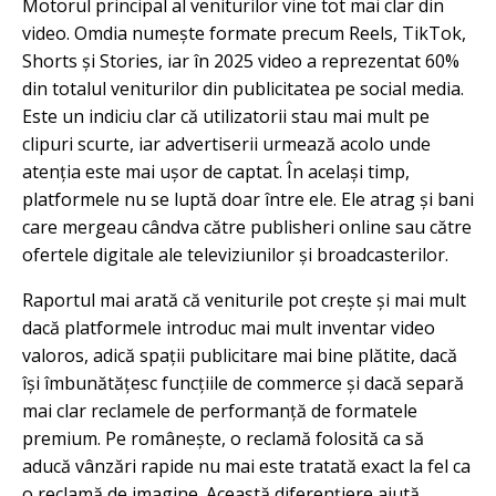
Motorul principal al veniturilor vine tot mai clar din
video. Omdia numește formate precum Reels, TikTok,
Shorts și Stories, iar în 2025 video a reprezentat 60%
din totalul veniturilor din publicitatea pe social media.
Este un indiciu clar că utilizatorii stau mai mult pe
clipuri scurte, iar advertiserii urmează acolo unde
atenția este mai ușor de captat. În același timp,
platformele nu se luptă doar între ele. Ele atrag și bani
care mergeau cândva către publisheri online sau către
ofertele digitale ale televiziunilor și broadcasterilor.
Raportul mai arată că veniturile pot crește și mai mult
dacă platformele introduc mai mult inventar video
valoros, adică spații publicitare mai bine plătite, dacă
își îmbunătățesc funcțiile de commerce și dacă separă
mai clar reclamele de performanță de formatele
premium. Pe românește, o reclamă folosită ca să
aducă vânzări rapide nu mai este tratată exact la fel ca
o reclamă de imagine. Această diferențiere ajută