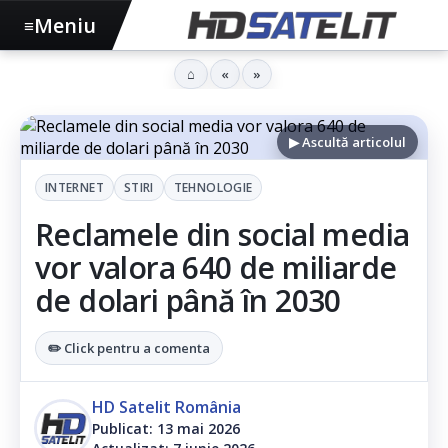
Meniu
≡
⌂
«
»
▶ Ascultă articolul
INTERNET
STIRI
TEHNOLOGIE
Reclamele din social media
vor valora 640 de miliarde
de dolari până în 2030
✏️ Click pentru a comenta
HD Satelit România
Publicat: 13 mai 2026