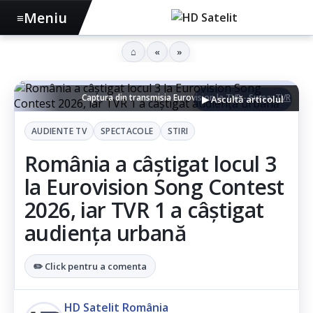
Meniu
≡
⌂
«
»
Captura din transmisia Eurovision la TVR - Sursa:
TVR
▶ Ascultă articolul
AUDIENTE TV
SPECTACOLE
STIRI
România a câștigat locul 3
la Eurovision Song Contest
2026, iar TVR 1 a câștigat
audiența urbană
✏️ Click pentru a comenta
HD Satelit România