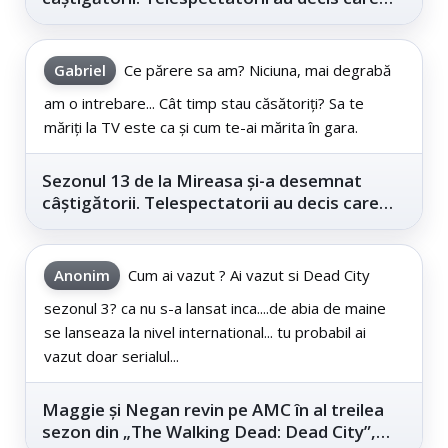
este...
Gabriel
Ce părere sa am? Niciuna, mai degrabă
am o intrebare... Cât timp stau căsătoriți? Sa te
măriți la TV este ca și cum te-ai mărita în gara.
Sezonul 13 de la Mireasa și-a desemnat
câștigătorii. Telespectatorii au decis care
este...
Anonim
Cum ai vazut ? Ai vazut si Dead City
sezonul 3? ca nu s-a lansat inca....de abia de maine
se lanseaza la nivel international... tu probabil ai
vazut doar serialul...
Maggie și Negan revin pe AMC în al treilea
sezon din „The Walking Dead: Dead City”,