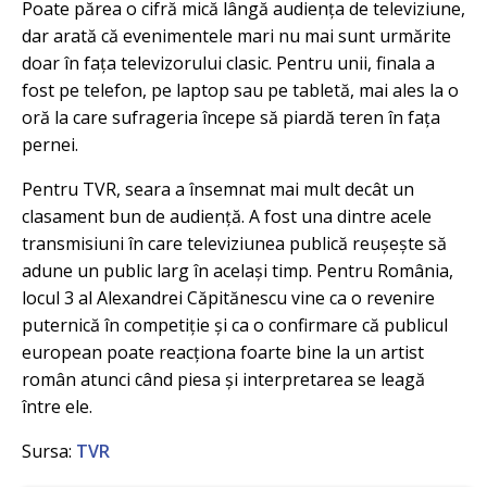
Poate părea o cifră mică lângă audiența de televiziune,
dar arată că evenimentele mari nu mai sunt urmărite
doar în fața televizorului clasic. Pentru unii, finala a
fost pe telefon, pe laptop sau pe tabletă, mai ales la o
oră la care sufrageria începe să piardă teren în fața
pernei.
Pentru TVR, seara a însemnat mai mult decât un
clasament bun de audiență. A fost una dintre acele
transmisiuni în care televiziunea publică reușește să
adune un public larg în același timp. Pentru România,
locul 3 al Alexandrei Căpitănescu vine ca o revenire
puternică în competiție și ca o confirmare că publicul
european poate reacționa foarte bine la un artist
român atunci când piesa și interpretarea se leagă
între ele.
Sursa:
TVR