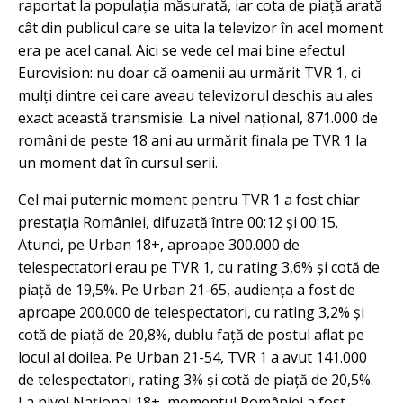
raportat la populația măsurată, iar cota de piață arată
cât din publicul care se uita la televizor în acel moment
era pe acel canal. Aici se vede cel mai bine efectul
Eurovision: nu doar că oamenii au urmărit TVR 1, ci
mulți dintre cei care aveau televizorul deschis au ales
exact această transmisie. La nivel național, 871.000 de
români de peste 18 ani au urmărit finala pe TVR 1 la
un moment dat în cursul serii.
Cel mai puternic moment pentru TVR 1 a fost chiar
prestația României, difuzată între 00:12 și 00:15.
Atunci, pe Urban 18+, aproape 300.000 de
telespectatori erau pe TVR 1, cu rating 3,6% și cotă de
piață de 19,5%. Pe Urban 21-65, audiența a fost de
aproape 200.000 de telespectatori, cu rating 3,2% și
cotă de piață de 20,8%, dublu față de postul aflat pe
locul al doilea. Pe Urban 21-54, TVR 1 a avut 141.000
de telespectatori, rating 3% și cotă de piață de 20,5%.
La nivel Național 18+, momentul României a fost