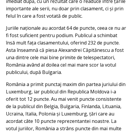
imediat după, cu un rezultat care o readuce între țările
importante ale serii, nu doar prin clasament, ci și prin
felul în care a fost votată de public.
Juriile naționale au acordat 64 de puncte, ceea ce nu ar
fi fost suficient pentru podium. Publicul a schimbat
însă mult fața clasamentului, oferind 232 de puncte.
Asta înseamnă că piesa Alexandrei Căpitănescu a fost
una dintre cele mai bine primite de telespectatori,
România având al doilea cel mai mare scor la votul
publicului, după Bulgaria.
România a primit punctaj maxim din partea juriului din
Luxemburg, iar publicul din Republica Moldova i-a
oferit tot 12 puncte. Au mai venit puncte consistente
de la publicul din Belgia, Bulgaria, Finlanda, Lituania,
Ucraina, Italia, Polonia și Luxemburg, țări care au
acordat câte 10 puncte reprezentantei noastre. La
votul juriilor, România a strâns puncte din mai multe