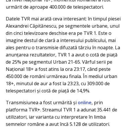
urmărit de aproape 400.000 de telespectatori.
Datele TVR mai arată ceva interesant: în timpul piesei
Alexandrei Căpitănescu, pe segmentele urbane, unul
din cinci televizoare deschise era pe TVR 1. Este o
imagine destul de clară a interesului publicului, mai
ales pentru o transmisie difuzată târziu în noapte. La
anunțarea rezultatelor, TVR 1 a avut o cotă de piață
de 25% pe segmentul Urban 21-65. Vârful serii pe
Național 18+ a fost atins la ora 23:17, când peste
450.000 de români urmăreau finala. În mediul urban
18+, minutul de aur a fost la 23:23, cu 309.000 de
telespectatori și cotă de piață de 14,9%.
Transmisiunea a fost urmărită și
online
, prin
platforma TVR+. Streamul TVR 1 a adunat 35.441 de
utilizatori, iar varianta cu interpretare în limba
semnelor române a avut încă 5.128 de utilizatori.