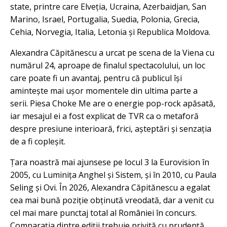
state, printre care Elveția, Ucraina, Azerbaidjan, San
Marino, Israel, Portugalia, Suedia, Polonia, Grecia,
Cehia, Norvegia, Italia, Letonia și Republica Moldova.
Alexandra Căpitănescu a urcat pe scena de la Viena cu
numărul 24, aproape de finalul spectacolului, un loc
care poate fi un avantaj, pentru că publicul își
amintește mai ușor momentele din ultima parte a
serii. Piesa Choke Me are o energie pop-rock apăsată,
iar mesajul ei a fost explicat de TVR ca o metaforă
despre presiune interioară, frici, așteptări și senzația
de a fi copleșit.
Țara noastră mai ajunsese pe locul 3 la Eurovision în
2005, cu Luminița Anghel și Sistem, și în 2010, cu Paula
Seling și Ovi. În 2026, Alexandra Căpitănescu a egalat
cea mai bună poziție obținută vreodată, dar a venit cu
cel mai mare punctaj total al României în concurs.
Comparația dintre ediții trebuie privită cu prudență,