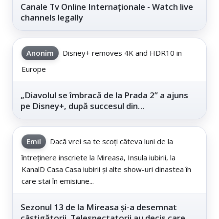
Canale Tv Online Internaționale - Watch live
channels legally
Anonim
Disney+ removes 4K and HDR10 in
Europe
„Diavolul se îmbracă de la Prada 2” a ajuns
pe Disney+, după succesul din
cinematografe
Emil
Dacă vrei sa te scoți câteva luni de la
întreținere inscriete la Mireasa, Insula iubirii, la
KanalD Casa Casa iubirii și alte show-uri dinastea în
care stai în emisiune...
Sezonul 13 de la Mireasa și-a desemnat
câștigătorii. Telespectatorii au decis care