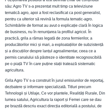
său: Agro TV s-a prezentat mult timp ca televiziune
tematică agro, apoi a fost reclasificat ca post generalist,
pentru ca ulterior să revină la formula tematic-agro.
Schimbările de format au avut o explicație clară în logica
de business, nu în renunțarea la profilul agricol. În
practică, grila a rămas legată de zona fermierilor, a
producătorilor mici și mari, a exploatațiilor de subzistență
și a discuțiilor despre lanțul agroalimentar, ceea ce a
permis canalului să păstreze o identitate recognoscibilă
pe o piață TV în care puține stații tratează sistematic
agricultura.
Grila Agro TV s-a construit în jurul emisiunilor de reportaj,
dezbatere și informare specializată. Titluri precum
Tehnologii și Utilaje, Ce vor plantele, Realități Rurale, Din
lumea satului, Agricultura la raport și Femei care se dau
pe brazdă descriu exact direcția editorială a postului, de