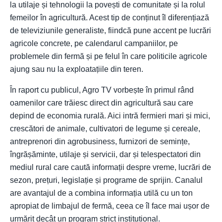
la utilaje și tehnologii la povești de comunitate și la rolul
femeilor în agricultură. Acest tip de conținut îl diferențiază
de televiziunile generaliste, fiindcă pune accent pe lucrări
agricole concrete, pe calendarul campaniilor, pe
problemele din fermă și pe felul în care politicile agricole
ajung sau nu la exploatațiile din teren.
În raport cu publicul, Agro TV vorbește în primul rând
oamenilor care trăiesc direct din agricultură sau care
depind de economia rurală. Aici intră fermieri mari și mici,
crescători de animale, cultivatori de legume și cereale,
antreprenori din agrobusiness, furnizori de semințe,
îngrășăminte, utilaje și servicii, dar și telespectatori din
mediul rural care caută informații despre vreme, lucrări de
sezon, prețuri, legislație și programe de sprijin. Canalul
are avantajul de a combina informația utilă cu un ton
apropiat de limbajul de fermă, ceea ce îl face mai ușor de
urmărit decât un program strict instituțional.