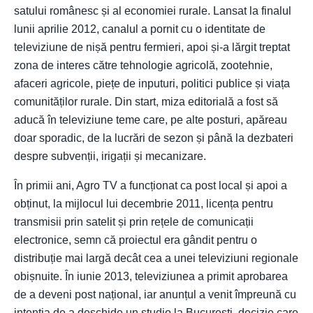
satului românesc și al economiei rurale. Lansat la finalul
lunii aprilie 2012, canalul a pornit cu o identitate de
televiziune de nișă pentru fermieri, apoi și-a lărgit treptat
zona de interes către tehnologie agricolă, zootehnie,
afaceri agricole, piețe de inputuri, politici publice și viața
comunităților rurale. Din start, miza editorială a fost să
aducă în televiziune teme care, pe alte posturi, apăreau
doar sporadic, de la lucrări de sezon și până la dezbateri
despre subvenții, irigații și mecanizare.
În primii ani, Agro TV a funcționat ca post local și apoi a
obținut, la mijlocul lui decembrie 2011, licența pentru
transmisii prin satelit și prin rețele de comunicații
electronice, semn că proiectul era gândit pentru o
distribuție mai largă decât cea a unei televiziuni regionale
obișnuite. În iunie 2013, televiziunea a primit aprobarea
de a deveni post național, iar anunțul a venit împreună cu
intenția de a deschide un studio la București, decizie care