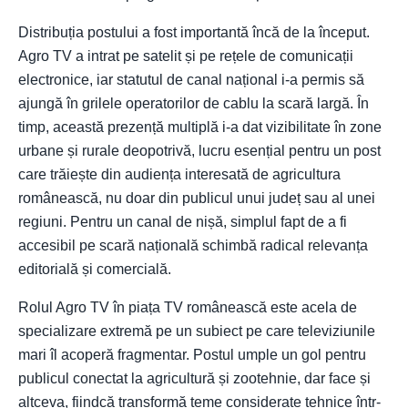
Distribuția postului a fost importantă încă de la început.
Agro TV a intrat pe satelit și pe rețele de comunicații
electronice, iar statutul de canal național i-a permis să
ajungă în grilele operatorilor de cablu la scară largă. În
timp, această prezență multiplă i-a dat vizibilitate în zone
urbane și rurale deopotrivă, lucru esențial pentru un post
care trăiește din audiența interesată de agricultura
românească, nu doar din publicul unui județ sau al unei
regiuni. Pentru un canal de nișă, simplul fapt de a fi
accesibil pe scară națională schimbă radical relevanța
editorială și comercială.
Rolul Agro TV în piața TV românească este acela de
specializare extremă pe un subiect pe care televiziunile
mari îl acoperă fragmentar. Postul umple un gol pentru
publicul conectat la agricultură și zootehnie, dar face și
altceva, fiindcă transformă teme considerate tehnice într-