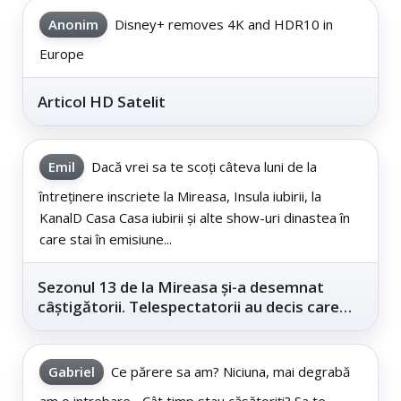
Anonim
Disney+ removes 4K and HDR10 in
Europe
Articol HD Satelit
Emil
Dacă vrei sa te scoți câteva luni de la
întreținere inscriete la Mireasa, Insula iubirii, la
KanalD Casa Casa iubirii și alte show-uri dinastea în
care stai în emisiune...
Sezonul 13 de la Mireasa și-a desemnat
câștigătorii. Telespectatorii au decis care
este...
Gabriel
Ce părere sa am? Niciuna, mai degrabă
am o intrebare... Cât timp stau căsătoriți? Sa te