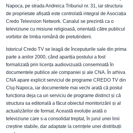
Napoca, pe strada Andreica Tribunul nr. 31, iar structura
de proprietate afișată este controlată integral de Asociația
Credo Television Network. Canalul se prezintă ca o
televiziune cu misiune religioasă, orientată către publicul
vorbitor de limba română de pretutindeni.
Istoricul Credo TV se leagă de începuturile sale din prima
parte a anilor 2000, când apariția postului a fost
formalizată prin licența audiovizuală consemnată în
documentele publice ale companiei și ale CNA. În arhiva
CNA apare explicit serviciul de programe CREDO TV din
Cluj-Napoca, iar documentele mai vechi arată că postul
funcționa deja ca un serviciu de programe distinct și că
structura sa editorială a făcut obiectul monitorizării și al
actualizărilor de format. Această evoluție arată o
televiziune care s-a consolidat treptat, în jurul unei linii
creștine stabile, dar adaptate la cerințele unei distribuții