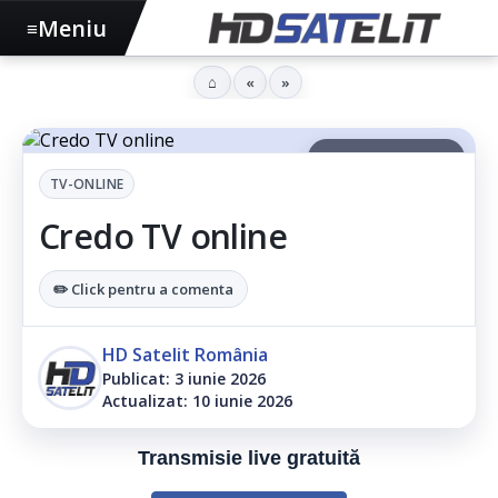
Meniu
≡
⌂
«
»
▶ Ascultă articolul
TV-ONLINE
Credo TV online
✏️ Click pentru a comenta
HD Satelit România
Publicat: 3 iunie 2026
Actualizat: 10 iunie 2026
Transmisie live gratuită