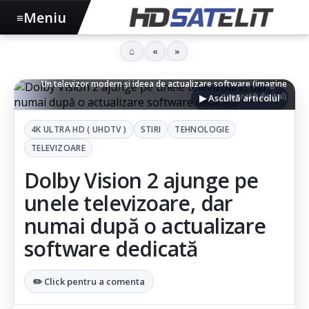
Meniu
≡
⌂
«
»
Un televizor modern și ideea de actualizare software (imagine
generată digital)
▶ Ascultă articolul
4K ULTRA HD ( UHDTV )
STIRI
TEHNOLOGIE
TELEVIZOARE
Dolby Vision 2 ajunge pe
unele televizoare, dar
numai după o actualizare
software dedicată
✏️ Click pentru a comenta