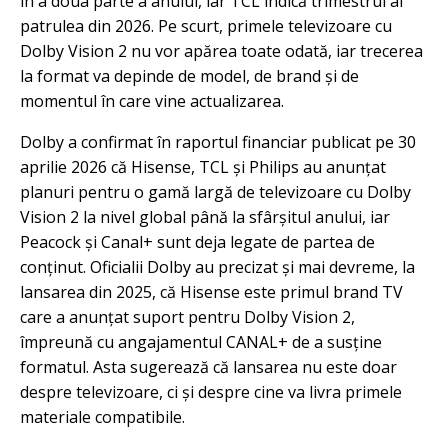
în a doua parte a anului, iar TCL indică trimestrul al
patrulea din 2026. Pe scurt, primele televizoare cu
Dolby Vision 2 nu vor apărea toate odată, iar trecerea
la format va depinde de model, de brand și de
momentul în care vine actualizarea.
Dolby a confirmat în raportul financiar publicat pe 30
aprilie 2026 că Hisense, TCL și Philips au anunțat
planuri pentru o gamă largă de televizoare cu Dolby
Vision 2 la nivel global până la sfârșitul anului, iar
Peacock și Canal+ sunt deja legate de partea de
conținut. Oficialii Dolby au precizat și mai devreme, la
lansarea din 2025, că Hisense este primul brand TV
care a anunțat suport pentru Dolby Vision 2,
împreună cu angajamentul CANAL+ de a susține
formatul. Asta sugerează că lansarea nu este doar
despre televizoare, ci și despre cine va livra primele
materiale compatibile.