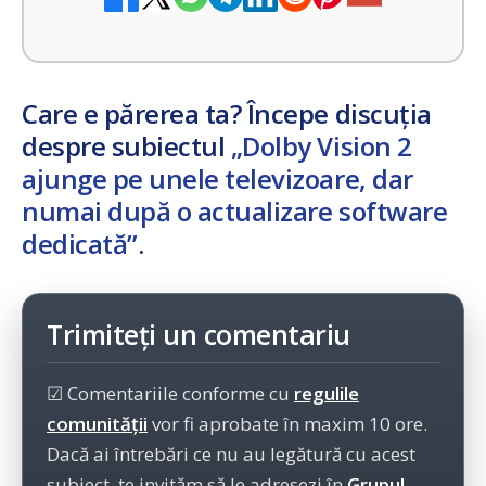
Care e părerea ta? Începe discuția
despre subiectul
„Dolby Vision 2
ajunge pe unele televizoare, dar
numai după o actualizare software
dedicată”
.
Trimiteți un comentariu
☑ Comentariile conforme cu
regulile
comunității
vor fi aprobate în maxim 10 ore.
Dacă ai întrebări ce nu au legătură cu acest
subiect, te invităm să le adresezi în
Grupul