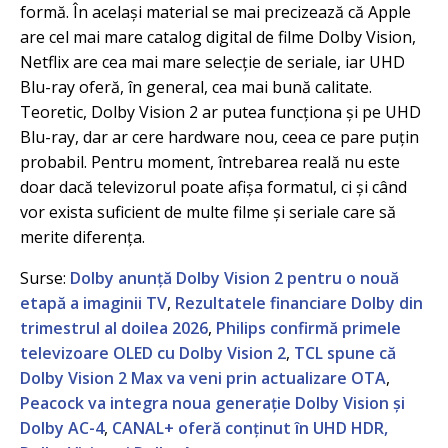
formă. În același material se mai precizează că Apple
are cel mai mare catalog digital de filme Dolby Vision,
Netflix are cea mai mare selecție de seriale, iar UHD
Blu-ray oferă, în general, cea mai bună calitate.
Teoretic, Dolby Vision 2 ar putea funcționa și pe UHD
Blu-ray, dar ar cere hardware nou, ceea ce pare puțin
probabil. Pentru moment, întrebarea reală nu este
doar dacă televizorul poate afișa formatul, ci și când
vor exista suficient de multe filme și seriale care să
merite diferența.
Surse:
Dolby anunță Dolby Vision 2 pentru o nouă
etapă a imaginii TV
,
Rezultatele financiare Dolby din
trimestrul al doilea 2026
,
Philips confirmă primele
televizoare OLED cu Dolby Vision 2
,
TCL spune că
Dolby Vision 2 Max va veni prin actualizare OTA
,
Peacock va integra noua generație Dolby Vision și
Dolby AC-4
,
CANAL+ oferă conținut în UHD HDR,