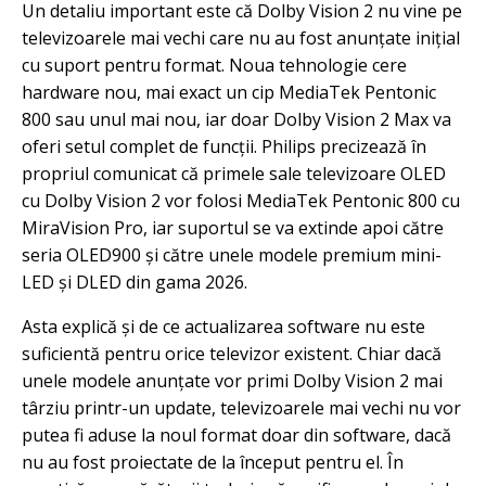
Un detaliu important este că Dolby Vision 2 nu vine pe
televizoarele mai vechi care nu au fost anunțate inițial
cu suport pentru format. Noua tehnologie cere
hardware nou, mai exact un cip MediaTek Pentonic
800 sau unul mai nou, iar doar Dolby Vision 2 Max va
oferi setul complet de funcții. Philips precizează în
propriul comunicat că primele sale televizoare OLED
cu Dolby Vision 2 vor folosi MediaTek Pentonic 800 cu
MiraVision Pro, iar suportul se va extinde apoi către
seria OLED900 și către unele modele premium mini-
LED și DLED din gama 2026.
Asta explică și de ce actualizarea software nu este
suficientă pentru orice televizor existent. Chiar dacă
unele modele anunțate vor primi Dolby Vision 2 mai
târziu printr-un update, televizoarele mai vechi nu vor
putea fi aduse la noul format doar din software, dacă
nu au fost proiectate de la început pentru el. În