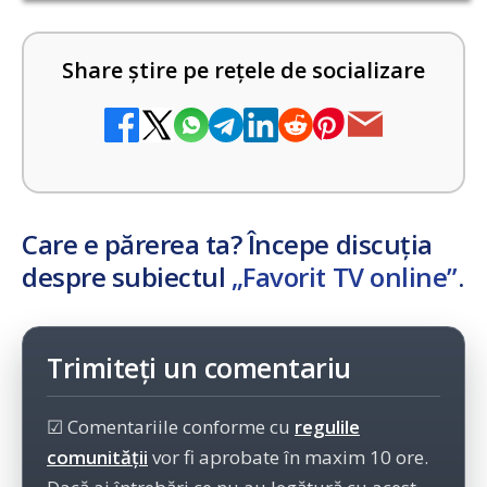
Share știre pe rețele de socializare
Care e părerea ta? Începe discuția
despre subiectul
„Favorit TV online”
.
Trimiteți un comentariu
☑ Comentariile conforme cu
regulile
comunității
vor fi aprobate în maxim 10 ore.