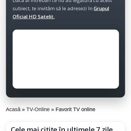
Dacă ai întrebări ce nu au legătură cu acest
subiect, te invităm să le adresezi în
Grupul
Oficial HD Satelit.
Acasă
TV-Online
Favorit TV online
Cele mai citite în ultimele 7 zile