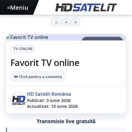
Meniu
≡
⌂
«
»
▶ Ascultă articolul
TV-ONLINE
Favorit TV online
✏️ Click pentru a comenta
HD Satelit România
Publicat: 3 iunie 2026
Actualizat: 10 iunie 2026
Transmisie live gratuită