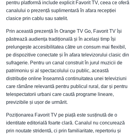
pentru platformă include explicit Favorit TV, ceea ce oferă
canalului o prezență suplimentară în afara recepției
clasice prin cablu sau satelit.
Prin această prezență în Orange TV Go, Favorit TV își
păstrează audiența tradițională și în același timp își
prelungește accesibilitatea către un consum mai flexibil,
pe dispozitive conectate și în afara televizorului clasic din
sufragerie. Pentru un canal construit în jurul muzicii de
patrimoniu și al spectacolului cu public, această
distribuție online înseamnă continuitatea unei televiziuni
care rămâne relevantă pentru publicul rural, dar și pentru
telespectatorii urbani care caută programe lineare,
previzibile și ușor de urmărit.
Poziționarea Favorit TV pe piață este susținută de o
identitate editorială foarte clară. Canalul nu concurează
prin noutate stridentă, ci prin familiaritate, repertoriu și