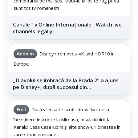
comentariul de mai sus. Muta-le la loc te rog pt va
sunt tot tv romanesti
Canale Tv Online Internaționale - Watch live
channels legally
Anonim
Disney+ removes 4K and HDR10 in
Europe
„Diavolul se îmbracă de la Prada 2” a ajuns
pe Disney+, după succesul din
cinematografe
Emil
Dacă vrei sa te scoți câteva luni de la
întreținere inscriete la Mireasa, Insula iubirii, la
KanalD Casa Casa iubirii și alte show-uri dinastea în
care stai în emisiune...