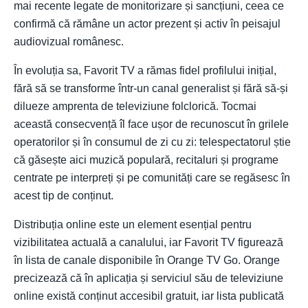
mai recente legate de monitorizare și sancțiuni, ceea ce
confirmă că rămâne un actor prezent și activ în peisajul
audiovizual românesc.
În evoluția sa, Favorit TV a rămas fidel profilului inițial,
fără să se transforme într-un canal generalist și fără să-și
dilueze amprenta de televiziune folclorică. Tocmai
această consecvență îl face ușor de recunoscut în grilele
operatorilor și în consumul de zi cu zi: telespectatorul știe
că găsește aici muzică populară, recitaluri și programe
centrate pe interpreți și pe comunități care se regăsesc în
acest tip de conținut.
Distribuția online este un element esențial pentru
vizibilitatea actuală a canalului, iar Favorit TV figurează
în lista de canale disponibile în Orange TV Go. Orange
precizează că în aplicația și serviciul său de televiziune
online există conținut accesibil gratuit, iar lista publicată