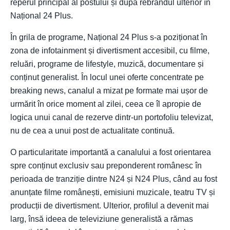
reperul principal al postului și după rebrandul ulterior în
Național 24 Plus.
În grila de programe, Național 24 Plus s-a poziționat în
zona de infotainment și divertisment accesibil, cu filme,
reluări, programe de lifestyle, muzică, documentare și
conținut generalist. În locul unei oferte concentrate pe
breaking news, canalul a mizat pe formate mai ușor de
urmărit în orice moment al zilei, ceea ce îl apropie de
logica unui canal de rezerve dintr-un portofoliu televizat,
nu de cea a unui post de actualitate continuă.
O particularitate importantă a canalului a fost orientarea
spre conținut exclusiv sau preponderent românesc în
perioada de tranziție dintre N24 și N24 Plus, când au fost
anunțate filme românești, emisiuni muzicale, teatru TV și
producții de divertisment. Ulterior, profilul a devenit mai
larg, însă ideea de televiziune generalistă a rămas