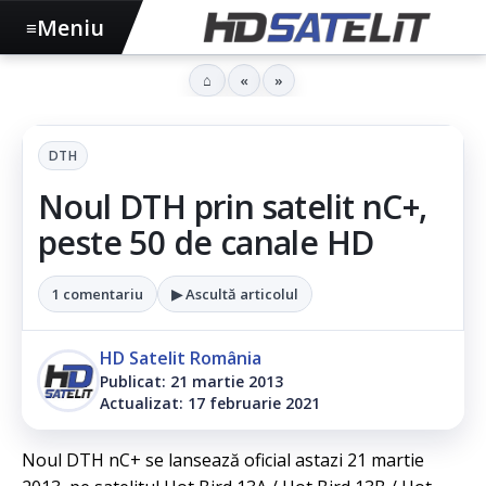
Meniu
≡
⌂
«
»
DTH
Noul DTH prin satelit nC+,
peste 50 de canale HD
1 comentariu
▶ Ascultă articolul
HD Satelit România
Publicat: 21 martie 2013
Actualizat: 17 februarie 2021
Noul DTH nC+ se lansează oficial astazi 21 martie