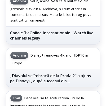
Anonim
Salut, amice. Vezi ca ai mutat aici din
greseala si tv din R. Moldova, nu cum ai scris in
comentariul de mai sus. Muta-le la loc te rog pt va
sunt tot tv romanesti
Canale Tv Online Internaționale - Watch live
channels legally
Anonim
Disney+ removes 4K and HDR10 in
Europe
„Diavolul se îmbracă de la Prada 2” a ajuns
pe Disney+, după succesul din
cinematografe
Emil
Dacă vrei sa te scoți câteva luni de la
întreținere inscriete la Mireasa, Insula iubirii, la