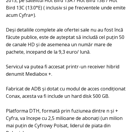
2013, pe satelitul Hot Bird 13A / Hot Bird 13B / Hot
Bird 13C (13.0°E) ( inclusiv si pe frecventele unde emite
acum Cyfra+).
Deși detaliile complete ale ofertei sale nu au fost încă
făcute publice, este de așteptat să includă cel puțin 50
de canale HD și de asemenea un număr mare de
pachete, incepand de la 9,3 euro/ lună.
Servicul va putea fi accesat printr-un receiver hibrid
denumit Mediabox +.
Fabricat de ADB și dotat cu modul de acces condiționat
Conax, acesta va fi include un hard disk 500 GB.
Platforma DTH, formată prin fuziunea dintre n și +
Cyfra, va începe cu 2,5 milioane de abonați (un milion
mai puțin de Cyfrowy Polsat, liderul de piata din