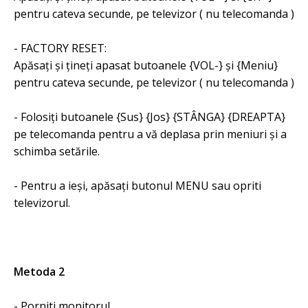
pentru cateva secunde, pe televizor ( nu telecomanda )
- FACTORY RESET:
Apăsați și țineți apasat butoanele {VOL-} și {Meniu}
pentru cateva secunde, pe televizor ( nu telecomanda )
- Folosiți butoanele {Sus} {Jos} {STÂNGA} {DREAPTA}
pe telecomanda pentru a vă deplasa prin meniuri și a
schimba setările.
- Pentru a ieși, apăsați butonul MENU sau opriti
televizorul.
Metoda 2
- Porniti monitorul.