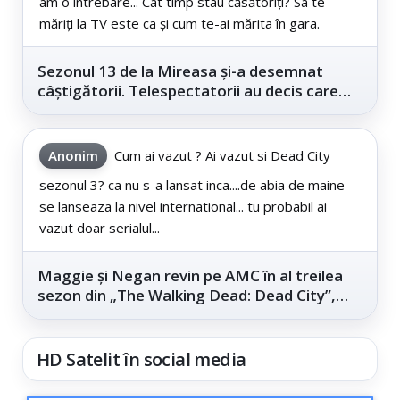
am o intrebare... Cât timp stau căsătoriți? Sa te
măriți la TV este ca și cum te-ai mărita în gara.
Sezonul 13 de la Mireasa și-a desemnat
câștigătorii. Telespectatorii au decis care
este...
Anonim
Cum ai vazut ? Ai vazut si Dead City
sezonul 3? ca nu s-a lansat inca....de abia de maine
se lanseaza la nivel international... tu probabil ai
vazut doar serialul...
Maggie și Negan revin pe AMC în al treilea
sezon din „The Walking Dead: Dead City”,
din...
HD Satelit în social media