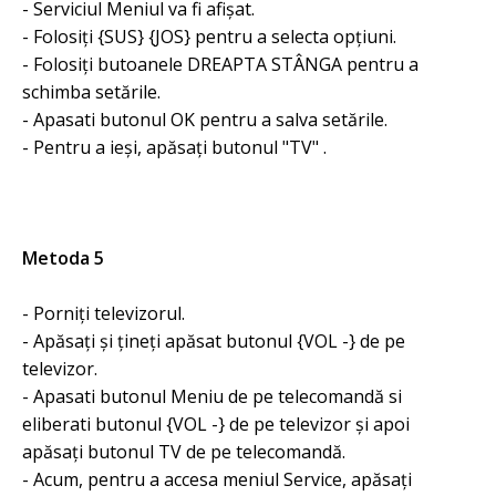
- Serviciul Meniul va fi afișat.
- Folosiți {SUS} {JOS} pentru a selecta opțiuni.
- Folosiți butoanele DREAPTA STÂNGA pentru a
schimba setările.
- Apasati butonul OK pentru a salva setările.
- Pentru a ieși, apăsați butonul "TV" .
Metoda 5
- Porniți televizorul.
- Apăsați și țineți apăsat butonul {VOL ​​-} de pe
televizor.
- Apasati butonul Meniu de pe telecomandă si
eliberati butonul {VOL ​​-} de pe televizor și apoi
apăsați butonul TV de pe telecomandă.
- Acum, pentru a accesa meniul Service, apăsați