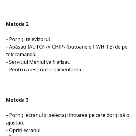
Metoda 2
- Porniți televizorul.
- Apăsați {AUTO} {V CHIP} {butoanele F WHITE} de pe
telecomandă.
- Serviciul Meniul va fi afișat.
- Pentru a ieși, opriți alimentarea.
Metoda 3
- Porniți ecranul și selectați intrarea pe care doriți să o
ajustați.
- Opriți ecranul.