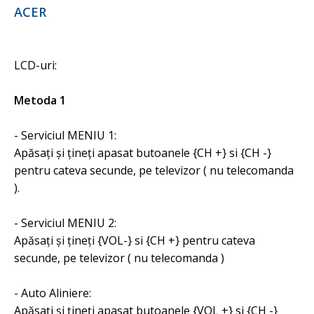
ACER
LCD-uri:
Metoda 1
- Serviciul MENIU 1:
Apăsați și țineți apasat butoanele {CH +} si {CH -}
pentru cateva secunde, pe televizor ( nu telecomanda
).
- Serviciul MENIU 2:
Apăsați și țineți {VOL-} si {CH +} pentru cateva
secunde, pe televizor ( nu telecomanda )
- Auto Aliniere:
Apăsați și țineți apasat butoanele {VOL ​​+} si {CH -}