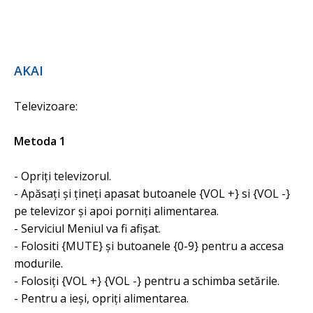
AKAI
Televizoare:
Metoda 1
- Opriți televizorul.
- Apăsați și țineți apasat butoanele {VOL ​​+} si {VOL ​​-}
pe televizor și apoi porniți alimentarea.
- Serviciul Meniul va fi afișat.
- Folositi {MUTE} și butoanele {0-9} pentru a accesa
modurile.
- Folosiți {VOL ​​+} {VOL ​​-} pentru a schimba setările.
- Pentru a ieși, opriți alimentarea.