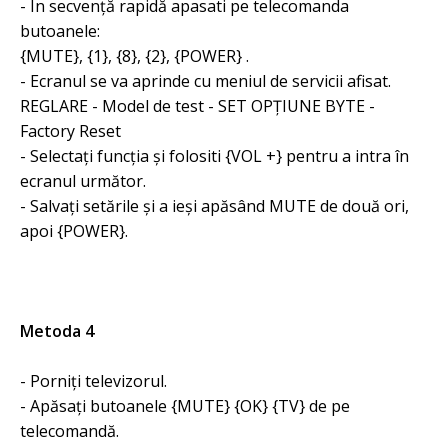
- În secvență rapidă apasati pe telecomanda
butoanele:
{MUTE}, {1}, {8}, {2}, {POWER} .
- Ecranul se va aprinde cu meniul de servicii afisat.
REGLARE - Model de test - SET OPȚIUNE BYTE -
Factory Reset
- Selectați funcția și folositi {VOL ​​+} pentru a intra în
ecranul următor.
- Salvați setările și a ieși apăsând MUTE de două ori,
apoi {POWER}.
Metoda 4
- Porniți televizorul.
- Apăsați butoanele {MUTE} {OK} {TV} de pe
telecomandă.