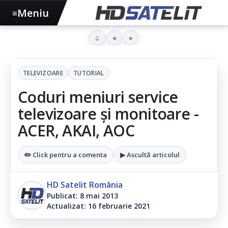
Meniu
≡
⌂
«
»
TELEVIZOARE
TUTORIAL
Coduri meniuri service
televizoare și monitoare -
ACER, AKAI, AOC
✏️ Click pentru a comenta
▶ Ascultă articolul
HD Satelit România
Publicat: 8 mai 2013
Actualizat: 16 februarie 2021