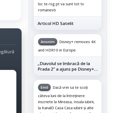
loc te rog pt va sunt tot tv
romanesti
Articol HD Satelit
Anonim
Disney+ removes 4K
and HDR10 in Europe
legătură
„Diavolul se îmbracă de la
Prada 2” a ajuns pe Disney+,
după succesul din
cinematografe
Emil
Dacă vrei sa te scoți
câteva luni de la întreținere
inscriete la Mireasa, Insula iubirii,
la KanalD Casa Casa iubirii și alte