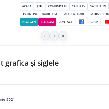
ACASĂ
ȘTIRI
COMUNICATE
CABLU TV
SATELIT TV
TV ONLINE
RADIO LIVE
CALCULATOARE
SATBASE RO
NEXTGEN
TELEKOM
CONTACT
GRUP
⌂
«
»
grafica și siglele
arie 2021