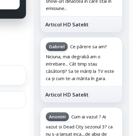
show-uri dinastea în care stai în
emisiune...
Articol HD Satelit
Gabriel
Ce părere sa am?
Niciuna, mai degrabă am o
intrebare... Cât timp stau
căsătoriți? Sa te măriți la TV este
ca și cum te-ai mărita în gara.
Articol HD Satelit
Anonim
Cum ai vazut ? Ai
vazut si Dead City sezonul 3? ca
nu s-a lansat inca....de abia de