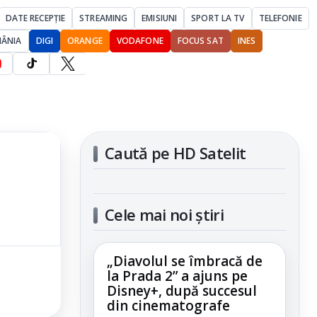
DATE RECEPȚIE
STREAMING
EMISIUNI
SPORT LA TV
TELEFONIE
MÂNIA
DIGI
ORANGE
VODAFONE
FOCUS SAT
INES
Caută pe HD Satelit
Cele mai noi știri
„Diavolul se îmbracă de
la Prada 2” a ajuns pe
Disney+, după succesul
din cinematografe