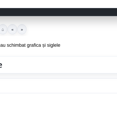
⌂
«
»
au schimbat grafica și siglele
e