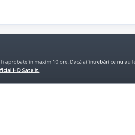
 fi aprobate în maxim 10 ore. Dacă ai întrebări ce nu au 
icial HD Satelit.