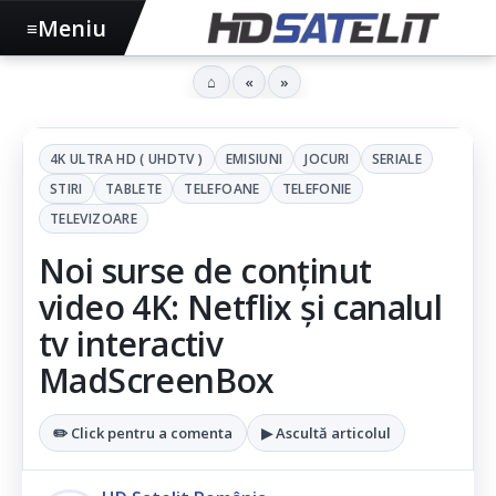
Meniu
≡
⌂
«
»
4K ULTRA HD ( UHDTV )
EMISIUNI
JOCURI
SERIALE
STIRI
TABLETE
TELEFOANE
TELEFONIE
TELEVIZOARE
Noi surse de conținut
video 4K: Netflix și canalul
tv interactiv
MadScreenBox
✏️ Click pentru a comenta
▶ Ascultă articolul