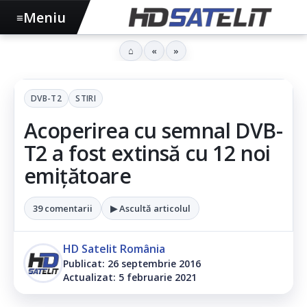
Meniu
≡
⌂
«
»
DVB-T2
STIRI
Acoperirea cu semnal DVB-
T2 a fost extinsă cu 12 noi
emițătoare
39 comentarii
▶ Ascultă articolul
HD Satelit România
Publicat: 26 septembrie 2016
Actualizat: 5 februarie 2021