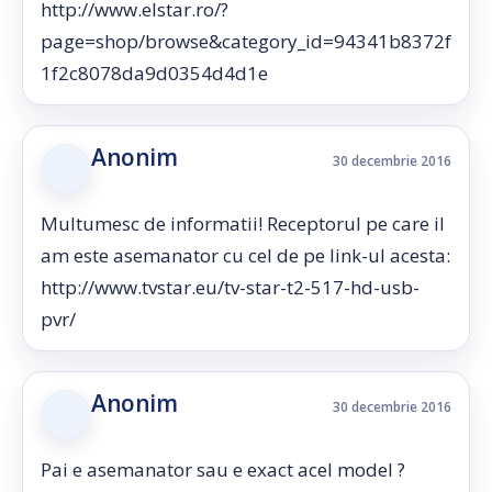
http://www.elstar.ro/?
page=shop/browse&category_id=94341b8372f
1f2c8078da9d0354d4d1e
Anonim
30 decembrie 2016
Multumesc de informatii! Receptorul pe care il
am este asemanator cu cel de pe link-ul acesta:
http://www.tvstar.eu/tv-star-t2-517-hd-usb-
pvr/
Anonim
30 decembrie 2016
Pai e asemanator sau e exact acel model ?