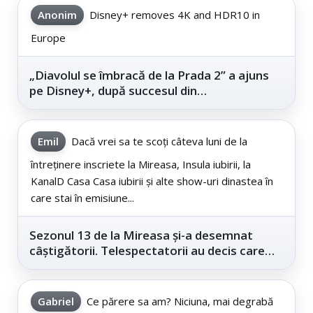
Anonim
Disney+ removes 4K and HDR10 in
Europe
„Diavolul se îmbracă de la Prada 2” a ajuns
pe Disney+, după succesul din
cinematografe
Emil
Dacă vrei sa te scoți câteva luni de la
întreținere inscriete la Mireasa, Insula iubirii, la
KanalD Casa Casa iubirii și alte show-uri dinastea în
care stai în emisiune...
Sezonul 13 de la Mireasa și-a desemnat
câștigătorii. Telespectatorii au decis care
este...
Gabriel
Ce părere sa am? Niciuna, mai degrabă