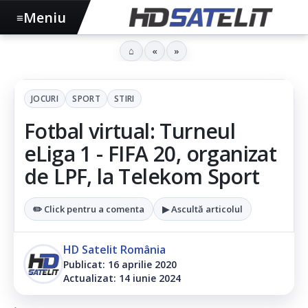
Meniu
≡
⌂
«
»
JOCURI
SPORT
STIRI
Fotbal virtual: Turneul
eLiga 1 - FIFA 20, organizat
de LPF, la Telekom Sport
✏️ Click pentru a comenta
▶ Ascultă articolul
HD Satelit România
Publicat: 16 aprilie 2020
Actualizat: 14 iunie 2024