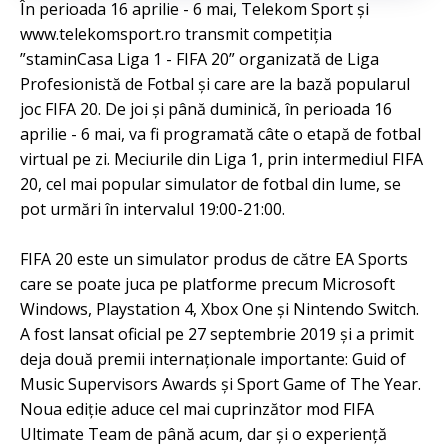
În perioada 16 aprilie - 6 mai, Telekom Sport şi
www.telekomsport.ro transmit competiţia
”staminCasa Liga 1 - FIFA 20” organizată de Liga
Profesionistă de Fotbal şi care are la bază popularul
joc FIFA 20. De joi şi până duminică, în perioada 16
aprilie - 6 mai, va fi programată câte o etapă de fotbal
virtual pe zi. Meciurile din Liga 1, prin intermediul FIFA
20, cel mai popular simulator de fotbal din lume, se
pot urmări în intervalul 19:00-21:00.
FIFA 20 este un simulator produs de către EA Sports
care se poate juca pe platforme precum Microsoft
Windows, Playstation 4, Xbox One şi Nintendo Switch.
A fost lansat oficial pe 27 septembrie 2019 şi a primit
deja două premii internaţionale importante: Guid of
Music Supervisors Awards şi Sport Game of The Year.
Noua ediţie aduce cel mai cuprinzător mod FIFA
Ultimate Team de până acum, dar şi o experienţă