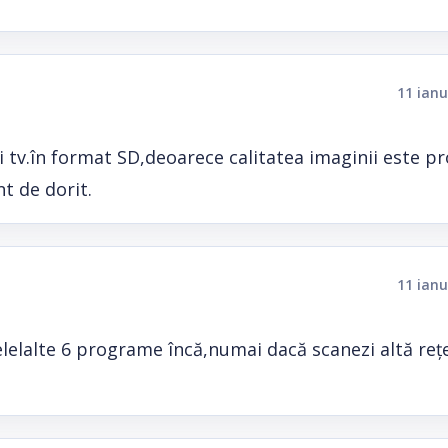
11 ianu
i tv.în format SD,deoarece calitatea imaginii este p
t de dorit.
11 ianu
elelalte 6 programe încă,numai dacă scanezi altă reț