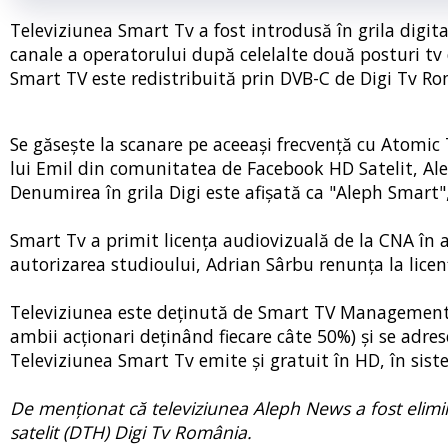
Televiziunea Smart Tv a fost introdusă în grila digital
canale a operatorului după celelalte două posturi tv
Smart TV este redistribuită prin DVB-C de Digi Tv Rom
Se găsește la scanare pe aceeași frecvență cu Atomic
lui Emil din comunitatea de Facebook HD Satelit, Ale
Denumirea în grila Digi este afișată ca "Aleph Smart"
Smart Tv a primit licența audiovizuală de la CNA în an
autorizarea studioului, Adrian Sârbu renunța la lic
Televiziunea este deținută de Smart TV Management 
ambii acționari deținând fiecare câte 50%) și se adres
Televiziunea Smart Tv emite și gratuit în HD, în sis
De menționat că televiziunea Aleph News a fost elimina
satelit (DTH) Digi Tv România.