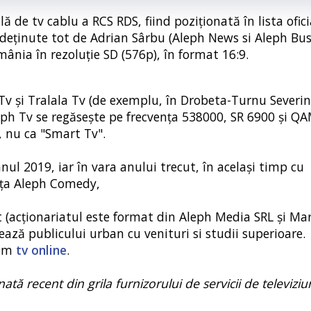
ă de tv cablu a RCS RDS, fiind poziționată în lista ofic
 deținute tot de Adrian Sârbu (Aleph News si Aleph Bus
ânia în rezoluție SD (576p), în format 16:9.
 Tv și Tralala Tv (de exemplu, în Drobeta-Turnu Severi
ph Tv se regăsește pe frecvența 538000, SR 6900 și QA
, nu ca "Smart Tv".
ul 2019, iar în vara anului trecut, în același timp cu
ența Aleph Comedy,
(acționariatul este format din Aleph Media SRL și Mar
ează publicului urban cu venituri si studii superioare.
tem
tv online
.
tă recent din grila furnizorului de servicii de televiziu