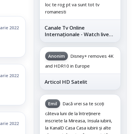
loc te rog pt va sunt tot tv
romanesti
Canale Tv Online
arie 2022
Internaționale - Watch live
channels legally
Anonim
Disney+ removes 4K
and HDR10 in Europe
arie 2022
Articol HD Satelit
Emil
Dacă vrei sa te scoți
câteva luni de la întreținere
inscriete la Mireasa, Insula iubirii,
arie 2022
la KanalD Casa Casa iubirii și alte