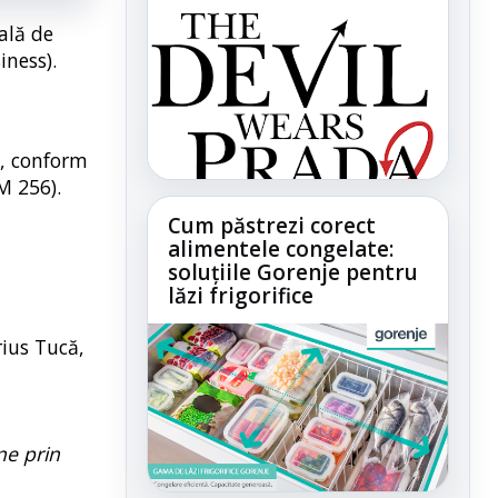
ială de
iness).
n, conform
M 256).
Cum păstrezi corect
alimentele congelate:
soluțiile Gorenje pentru
lăzi frigorifice
ius Tucă,
ne prin