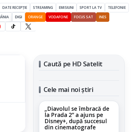
DATE RECEPȚIE
STREAMING
EMISIUNI
SPORT LA TV
TELEFONIE
MÂNIA
DIGI
ORANGE
VODAFONE
FOCUS SAT
INES
Caută pe HD Satelit
Cele mai noi știri
„Diavolul se îmbracă de
la Prada 2” a ajuns pe
Disney+, după succesul
din cinematografe