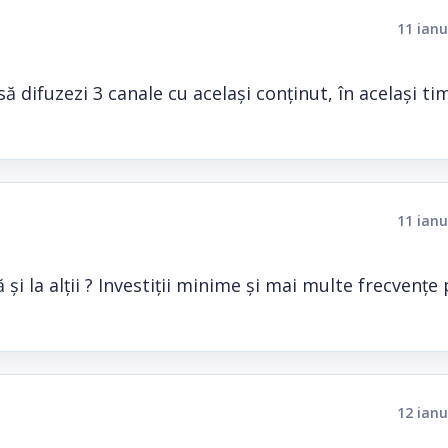
11 ianu
ă difuzezi 3 canale cu același conținut, în același ti
11 ianu
și la alții ? Investiții minime și mai multe frecvențe
12 ianu