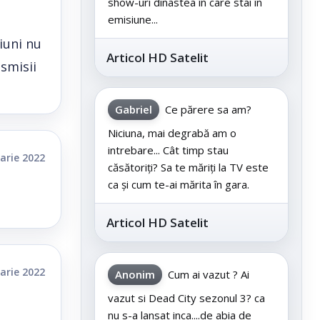
show-uri dinastea în care stai în
emisiune...
ziuni nu
Articol HD Satelit
smisii
Gabriel
Ce părere sa am?
Niciuna, mai degrabă am o
intrebare... Cât timp stau
arie 2022
căsătoriți? Sa te măriți la TV este
ca și cum te-ai mărita în gara.
Articol HD Satelit
arie 2022
Anonim
Cum ai vazut ? Ai
vazut si Dead City sezonul 3? ca
nu s-a lansat inca....de abia de