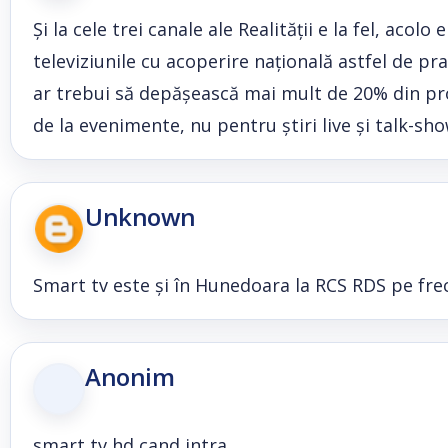
Și la cele trei canale ale Realității e la fel, aco
televiziunile cu acoperire națională astfel de pra
ar trebui să depășească mai mult de 20% din pr
de la evenimente, nu pentru știri live și talk-sho
Unknown
Smart tv este și în Hunedoara la RCS RDS pe fre
Anonim
smart tv hd cand intra