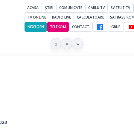
ACASĂ
ȘTIRI
COMUNICATE
CABLU TV
SATELIT TV
TV ONLINE
RADIO LIVE
CALCULATOARE
SATBASE RO
NEXTGEN
TELEKOM
CONTACT
GRUP
⌂
«
»
2023