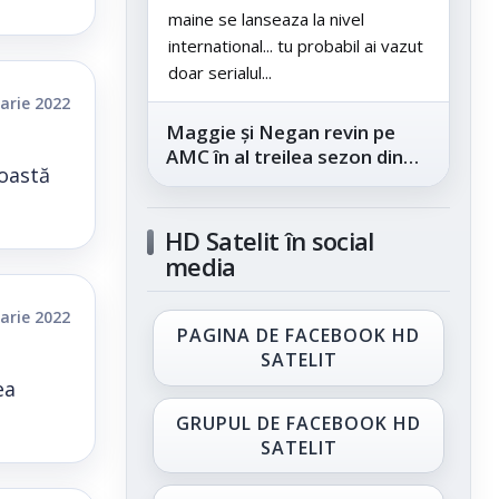
maine se lanseaza la nivel
international... tu probabil ai vazut
doar serialul...
arie 2022
Maggie și Negan revin pe
AMC în al treilea sezon din
roastă
„The Walking Dead: Dead
City”, din...
HD Satelit în social
media
arie 2022
PAGINA DE FACEBOOK HD
SATELIT
ea
GRUPUL DE FACEBOOK HD
SATELIT