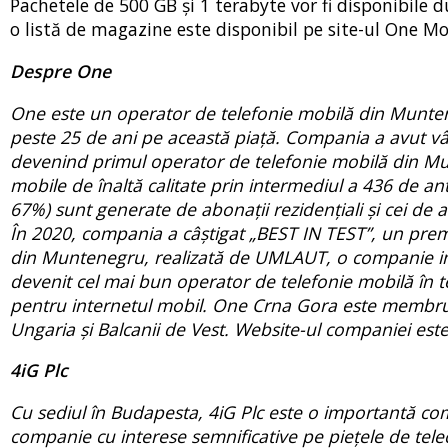
Pachetele de 500 GB și 1 terabyte vor fi disponibile du
o listă de magazine este disponibil pe site-ul One M
Despre One
One este un operator de telefonie mobilă din Muntene
peste 25 de ani pe această piață. Compania a avut vâ
devenind primul operator de telefonie mobilă din Mun
mobile de înaltă calitate prin intermediul a 436 de an
67%) sunt generate de abonații rezidențiali și cei de
În 2020, compania a câștigat „BEST IN TEST”, un premi
din Muntenegru, realizată de UMLAUT, o companie in
devenit cel mai bun operator de telefonie mobilă în
pentru internetul mobil. One Crna Gora este membru 
Ungaria și Balcanii de Vest. Website-ul companiei es
4iG Plc
Cu sediul în Budapesta, 4iG Plc este o importantă comp
companie cu interese semnificative pe piețele de tele