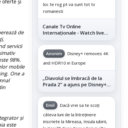
 oferte și
loc te rog pt va sunt tot tv
romanesti
Canale Tv Online
perează de
Internaționale - Watch live
i,
channels legally
d servicii
ximativ
Anonim
Disney+ removes 4K
este 98%.
and HDR10 in Europe
elor mobile
ing. One a
„Diavolul se îmbracă de la
mnal
Prada 2” a ajuns pe Disney+,
din
după succesul din
cinematografe
Emil
Dacă vrei sa te scoți
câteva luni de la întreținere
tegrator și
inscriete la Mireasa, Insula iubirii,
ia este