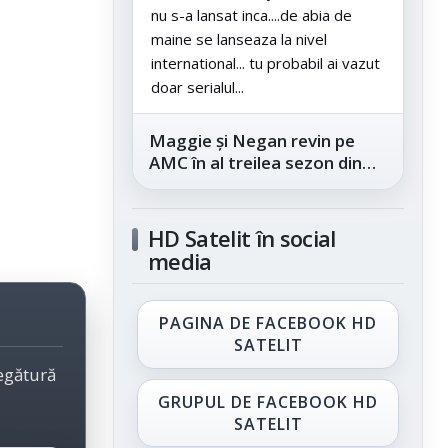
nu s-a lansat inca....de abia de
maine se lanseaza la nivel
international... tu probabil ai vazut
doar serialul...
Maggie și Negan revin pe
AMC în al treilea sezon din
„The Walking Dead: Dead
City”, din...
HD Satelit în social
media
PAGINA DE FACEBOOK HD
SATELIT
legătură
GRUPUL DE FACEBOOK HD
SATELIT