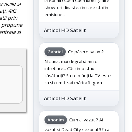
la KanalD Casa Casa iubirii și alte
iciile și
show-uri dinastea în care stai în
ți. 4iG
emisiune...
ții prin
și propune
Articol HD Satelit
ntrala si
Gabriel
Ce părere sa am?
Niciuna, mai degrabă am o
intrebare... Cât timp stau
căsătoriți? Sa te măriți la TV este
ca și cum te-ai mărita în gara.
Articol HD Satelit
Anonim
Cum ai vazut ? Ai
vazut si Dead City sezonul 3? ca