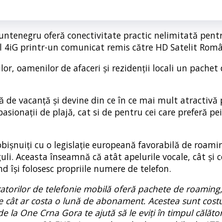
ntenegru oferă conectivitate practic nelimitată pent
l 4iG printr-un comunicat remis către HD Satelit Româ
or, oamenilor de afaceri și rezidenții locali un pachet
 de vacanță și devine din ce în ce mai mult atractivă
asionații de plajă, cat si de pentru cei care preferă pei
ișnuiți cu o legislație europeană favorabilă de roami
li. Aceasta înseamnă că atât apelurile vocale, cât și c
 își folosesc propriile numere de telefon.
eratorilor de telefonie mobilă oferă pachete de roaming
 cât ar costa o lună de abonament. Acestea sunt costu
 la One Crna Gora te ajută să le eviți în timpul călător