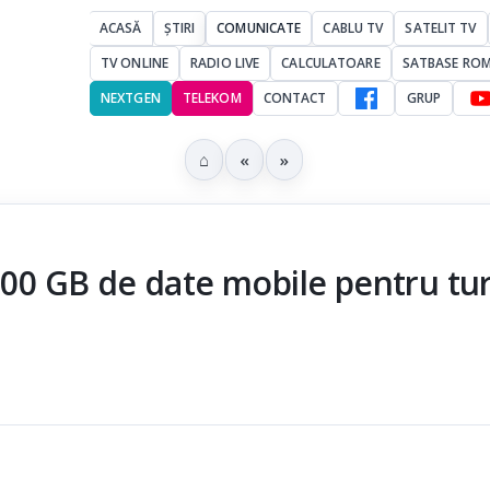
ACASĂ
ȘTIRI
COMUNICATE
CABLU TV
SATELIT TV
TV ONLINE
RADIO LIVE
CALCULATOARE
SATBASE RO
NEXTGEN
TELEKOM
CONTACT
GRUP
⌂
«
»
500 GB de date mobile pentru turi