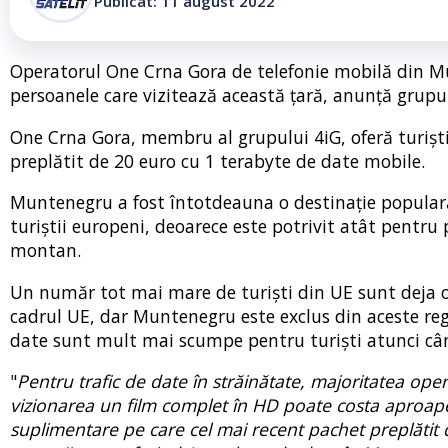
Publicat: 11 august 2022
Operatorul One Crna Gora de telefonie mobilă din Mu
persoanele care vizitează această țară, anunță grupu
One Crna Gora, membru al grupului 4iG, oferă turiștil
preplătit de 20 euro cu 1 terabyte de date mobile.
Muntenegru a fost întotdeauna o destinație populară
turiștii europeni, deoarece este potrivit atât pentru p
montan.
Un număr tot mai mare de turiști din UE sunt deja ob
cadrul UE, dar Muntenegru este exclus din aceste regu
date sunt mult mai scumpe pentru turiști atunci când
"
Pentru trafic de date în străinătate, majoritatea op
vizionarea un film complet în HD poate costa aproape
suplimentare pe care cel mai recent pachet preplătit de