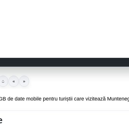
⌂
«
»
GB de date mobile pentru turiștii care vizitează Muntene
e