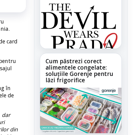
ru
nia.
 de card
Cum păstrezi corect
 pentru
alimentele congelate:
sajul
soluțiile Gorenje pentru
lăzi frigorifice
ng în
ele de
, dar
ri
ilor din