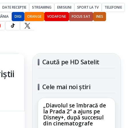
DATE RECEPȚIE
STREAMING
EMISIUNI
SPORT LA TV
TELEFONIE
MÂNIA
DIGI
ORANGE
VODAFONE
FOCUS SAT
INES
Caută pe HD Satelit
știi
Cele mai noi știri
„Diavolul se îmbracă de
la Prada 2” a ajuns pe
Disney+, după succesul
din cinematografe