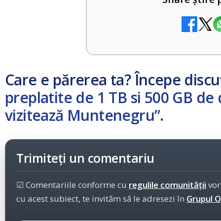
Care e părerea ta? Începe discu
preplatite de 1 TB si 500 GB de 
vizitează Muntenegru”
.
Trimiteți un comentariu
☑ Comentariile conforme cu
regulile comunității
vor
cu acest subiect, te invităm să le adresezi în
Grupul Of