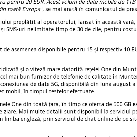
gru pentru 20 EUR. Acest volum de date mobile de 1TB 
 din toată Europa
", se mai arată în comunicatul de pre
ului preplătit al operatorului, lansat în această vară,
 și SMS-uri nelimitate timp de 30 de zile, pentru costu
nt de asemenea disponibile pentru 15 și respectiv 10 E
e ridicată și o viteză mare datorită rețelei One din Mun
cel mai bun furnizor de telefonie de calitate în Munte
s, conexiunea de date 5G, disponibilă din luna august a
et mobil, în timpul testelor efectuate.
nele One din toată țara, în timp ce oferta de 500 GB e
de ziare. Mai multe detalii sunt disponibil la serviciul 
 limba engleză, prin serviciul de chat online de pe sit