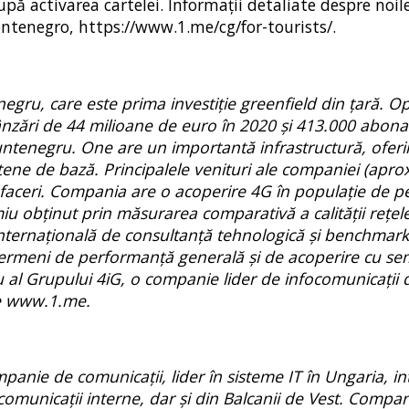
pă activarea cartelei. Informații detaliate despre noile
ontenegro, https://www.1.me/cg/for-tourists/.
gru, care este prima investiție greenfield din țară. O
nzări de 44 milioane de euro în 2020 și 413.000 abonaț
tenegru. One are un importantă infrastructură, oferin
tene de bază. Principalele venituri ale companiei (apro
 afaceri. Compania are o acoperire 4G în populație de p
u obținut prin măsurarea comparativă a calității rețel
ternațională de consultanță tehnologică și benchmark
 termeni de performanță generală și de acoperire cu se
al Grupului 4iG, o companie lider de infocomunicații 
te www.1.me.
anie de comunicații, lider în sisteme IT în Ungaria, in
comunicații interne, dar și din Balcanii de Vest. Compan