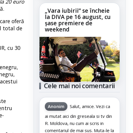
la 20 euro
să.
„Vara iubirii” se încheie
la DIVA pe 16 august, cu
 care oferă
șase premiere de
l total de
weekend
UR, cu 30
tenegru,
negru,
 acestui
Cele mai noi comentarii
ste
Anonim
Salut, amice. Vezi ca
pentru
e-
ai mutat aici din greseala si tv din
R. Moldova, nu cum ai scris in
comentariul de mai sus. Muta-le la