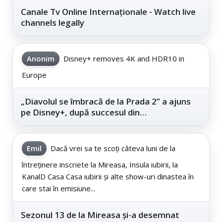
Canale Tv Online Internaționale - Watch live
channels legally
Anonim
Disney+ removes 4K and HDR10 in
Europe
„Diavolul se îmbracă de la Prada 2” a ajuns
pe Disney+, după succesul din
cinematografe
Emil
Dacă vrei sa te scoți câteva luni de la
întreținere inscriete la Mireasa, Insula iubirii, la
KanalD Casa Casa iubirii și alte show-uri dinastea în
care stai în emisiune...
Sezonul 13 de la Mireasa și-a desemnat