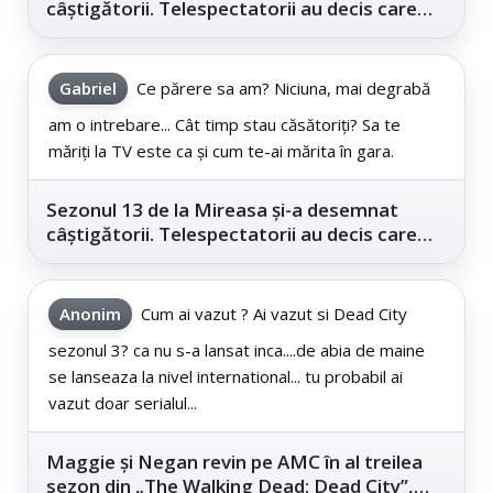
câștigătorii. Telespectatorii au decis care
este...
Gabriel
Ce părere sa am? Niciuna, mai degrabă
am o intrebare... Cât timp stau căsătoriți? Sa te
măriți la TV este ca și cum te-ai mărita în gara.
Sezonul 13 de la Mireasa și-a desemnat
câștigătorii. Telespectatorii au decis care
este...
Anonim
Cum ai vazut ? Ai vazut si Dead City
sezonul 3? ca nu s-a lansat inca....de abia de maine
se lanseaza la nivel international... tu probabil ai
vazut doar serialul...
Maggie și Negan revin pe AMC în al treilea
sezon din „The Walking Dead: Dead City”,