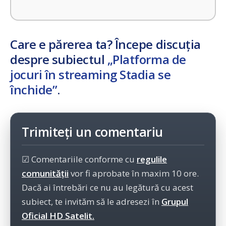
Care e părerea ta? Începe discuția
despre subiectul
„Platforma de
jocuri în streaming Stadia se
închide”
.
Trimiteți un comentariu
☑ Comentariile conforme cu
regulile
comunității
vor fi aprobate în maxim 10 ore.
Dacă ai întrebări ce nu au legătură cu acest
subiect, te invităm să le adresezi în
Grupul
Oficial HD Satelit.