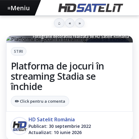
Meniu
≡
⌂
«
»
Controler si tastatură (nu reprezintă hardware oficial al Stadia) -
Fotografie decorativă realizată de HD Satelit România
▶ Ascultă articolul
STIRI
Platforma de jocuri în
streaming Stadia se
închide
✏️ Click pentru a comenta
HD Satelit România
Publicat: 30 septembrie 2022
Actualizat: 10 iunie 2026