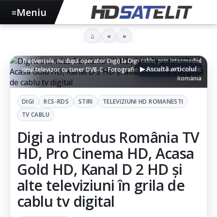
Meniu
≡
⌂
«
»
Fragment de rezultate după scanare completă (pe toate
frecvențele, nu după operator Digi) la Digi cablu, prin intermediul
▶ Ascultă articolul
unui televizor cu tuner DVB-C - Fotografie realizată de HD Satelit
România
DIGI
RCS-RDS
STIRI
TELEVIZIUNI HD ROMANESTI
TV CABLU
Digi a introdus România TV
HD, Pro Cinema HD, Acasa
Gold HD, Kanal D 2 HD și
alte televiziuni în grila de
cablu tv digital