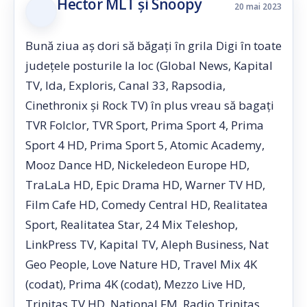
Hector MLT și Snoopy
20 mai 2023
Bună ziua aș dori să băgați în grila Digi în toate
județele posturile la loc (Global News, Kapital
TV, Ida, Exploris, Canal 33, Rapsodia,
Cinethronix și Rock TV) în plus vreau să bagați
TVR Folclor, TVR Sport, Prima Sport 4, Prima
Sport 4 HD, Prima Sport 5, Atomic Academy,
Mooz Dance HD, Nickeledeon Europe HD,
TraLaLa HD, Epic Drama HD, Warner TV HD,
Film Cafe HD, Comedy Central HD, Realitatea
Sport, Realitatea Star, 24 Mix Teleshop,
LinkPress TV, Kapital TV, Aleph Business, Nat
Geo People, Love Nature HD, Travel Mix 4K
(codat), Prima 4K (codat), Mezzo Live HD,
Trinitas TV HD, National FM, Radio Trinitas,