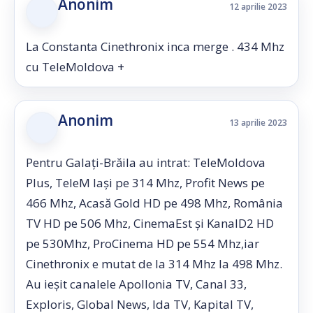
Anonim
12 aprilie 2023
La Constanta Cinethronix inca merge . 434 Mhz
cu TeleMoldova +
Anonim
13 aprilie 2023
Pentru Galați-Brăila au intrat: TeleMoldova
Plus, TeleM Iași pe 314 Mhz, Profit News pe
466 Mhz, Acasă Gold HD pe 498 Mhz, România
TV HD pe 506 Mhz, CinemaEst și KanalD2 HD
pe 530Mhz, ProCinema HD pe 554 Mhz,iar
Cinethronix e mutat de la 314 Mhz la 498 Mhz.
Au ieșit canalele Apollonia TV, Canal 33,
Exploris, Global News, Ida TV, Kapital TV,