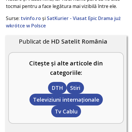
tocmai pentru a face legătura mai vizibilă între ele.
Surse:
tvinfo.ro
și
SatKurier - Viasat Epic Drama już
wkrótce w Polsce
Publicat de
HD Satelit România
Citește și alte articole din
categoriile:
DTH
Stiri
Televiziuni internaţionale
Tv Cablu