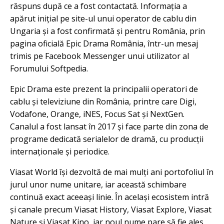
răspuns după ce a fost contactată. Informația a
apărut inițial pe site-ul unui operator de cablu din
Ungaria și a fost confirmată și pentru România, prin
pagina oficială Epic Drama România, într-un mesaj
trimis pe Facebook Messenger unui utilizator al
Forumului Softpedia.
Epic Drama este prezent la principalii operatori de
cablu și televiziune din România, printre care Digi,
Vodafone, Orange, iNES, Focus Sat și NextGen.
Canalul a fost lansat în 2017 și face parte din zona de
programe dedicată serialelor de dramă, cu producții
internaționale și periodice.
Viasat World își dezvoltă de mai mulți ani portofoliul în
jurul unor nume unitare, iar această schimbare
continuă exact aceeași linie. În același ecosistem intră
și canale precum Viasat History, Viasat Explore, Viasat
Nature și Viasat Kino, iar noul nume pare să fie ales