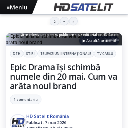
Meniu
≡
⌂
«
»
Logo Epic Drama - Imagine remisă într-un
comunicat anterior
de
către televiziune pentru publicare si uz editorial pe HD Satelit
România
▶ Ascultă articolul
DTH
STIRI
TELEVIZIUNI INTERNAŢIONALE
TV CABLU
Epic Drama își schimbă
numele din 20 mai. Cum va
arăta noul brand
1 comentariu
HD Satelit România
Publicat: 7 mai 2026