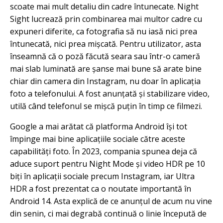
scoate mai mult detaliu din cadre întunecate. Night
Sight lucrează prin combinarea mai multor cadre cu
expuneri diferite, ca fotografia să nu iasă nici prea
întunecată, nici prea mișcată. Pentru utilizator, asta
înseamnă că o poză făcută seara sau într-o cameră
mai slab luminată are șanse mai bune să arate bine
chiar din camera din Instagram, nu doar în aplicația
foto a telefonului. A fost anunțată și stabilizare video,
utilă când telefonul se mișcă puțin în timp ce filmezi.
Google a mai arătat că platforma Android își tot
împinge mai bine aplicațiile sociale către aceste
capabilități foto. În 2023, compania spunea deja că
aduce suport pentru Night Mode și video HDR pe 10
biți în aplicații sociale precum Instagram, iar Ultra
HDR a fost prezentat ca o noutate importantă în
Android 14. Asta explică de ce anunțul de acum nu vine
din senin, ci mai degrabă continuă o linie începută de