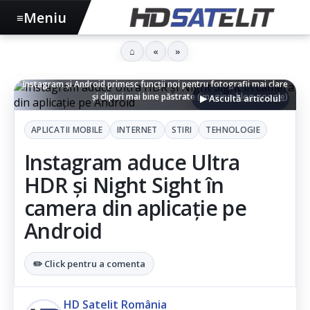
Meniu
≡
⌂
«
»
Instagram și Android primesc funcții noi pentru fotografii mai clare
și clipuri mai bine păstrate (imagine:
blog.google
)
▶ Ascultă articolul
APLICATII MOBILE
INTERNET
STIRI
TEHNOLOGIE
Instagram aduce Ultra
HDR și Night Sight în
camera din aplicație pe
Android
✏️ Click pentru a comenta
HD Satelit România