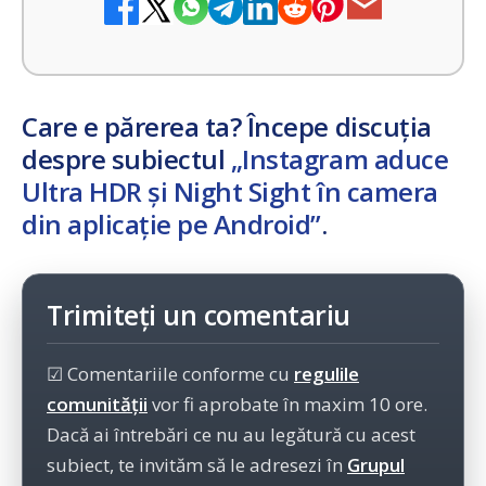
Care e părerea ta? Începe discuția
despre subiectul
„Instagram aduce
Ultra HDR și Night Sight în camera
din aplicație pe Android”
.
Trimiteți un comentariu
☑ Comentariile conforme cu
regulile
comunității
vor fi aprobate în maxim 10 ore.
Dacă ai întrebări ce nu au legătură cu acest
subiect, te invităm să le adresezi în
Grupul