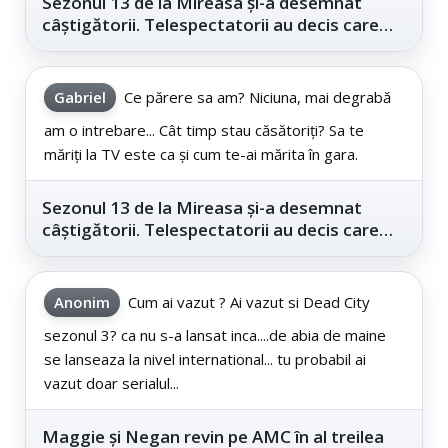
Sezonul 13 de la Mireasa și-a desemnat
câștigătorii. Telespectatorii au decis care
este...
Gabriel
Ce părere sa am? Niciuna, mai degrabă
am o intrebare... Cât timp stau căsătoriți? Sa te
măriți la TV este ca și cum te-ai mărita în gara.
Sezonul 13 de la Mireasa și-a desemnat
câștigătorii. Telespectatorii au decis care
este...
Anonim
Cum ai vazut ? Ai vazut si Dead City
sezonul 3? ca nu s-a lansat inca....de abia de maine
se lanseaza la nivel international... tu probabil ai
vazut doar serialul...
Maggie și Negan revin pe AMC în al treilea