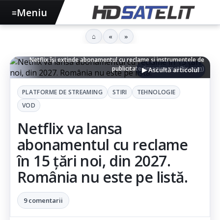
Meniu
≡
⌂
«
»
Netflix își extinde abonamentul cu reclame și instrumentele de
publicitate (imagine:
netflix.com
)
▶ Ascultă articolul
PLATFORME DE STREAMING
STIRI
TEHNOLOGIE
VOD
Netflix va lansa
abonamentul cu reclame
în 15 țări noi, din 2027.
România nu este pe listă.
9 comentarii