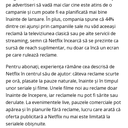
pe advertiseri să vadă mai clar cine este atins de o
campanie și cum poate fi ea planificată mai bine
înainte de lansare. În plus, compania spune că 44%
dintre cei ajunși prin campaniile sale nu văd aceeași
reclamă la televiziunea clasică sau pe alte servicii de
streaming, semn că Netflix încearcă să se prezinte ca
sursă de reach suplimentar, nu doar ca încă un ecran
pe care rulează reclame.
Pentru abonați, experiența rămâne cea descrisă de
Netflix în centrul său de ajutor: câteva reclame scurte
pe oră, plasate la pauze naturale, înainte și în timpul
unor seriale și filme. Unele filme noi au reclame doar
înainte de începere, iar reclamele nu pot fi sărite sau
derulate. La evenimentele live, pauzele comerciale pot
apărea și în planurile fără reclame, lucru care arată că
oferta publicitară a Netflix nu mai este limitată la
serialele obișnuite.