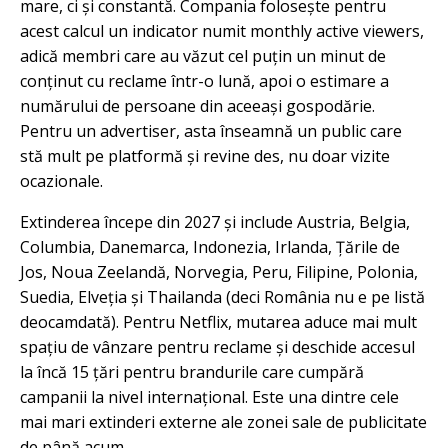
mare, ci și constantă. Compania folosește pentru
acest calcul un indicator numit monthly active viewers,
adică membri care au văzut cel puțin un minut de
conținut cu reclame într-o lună, apoi o estimare a
numărului de persoane din aceeași gospodărie.
Pentru un advertiser, asta înseamnă un public care
stă mult pe platformă și revine des, nu doar vizite
ocazionale.
Extinderea începe din 2027 și include Austria, Belgia,
Columbia, Danemarca, Indonezia, Irlanda, Țările de
Jos, Noua Zeelandă, Norvegia, Peru, Filipine, Polonia,
Suedia, Elveția și Thailanda (deci România nu e pe listă
deocamdată). Pentru Netflix, mutarea aduce mai mult
spațiu de vânzare pentru reclame și deschide accesul
la încă 15 țări pentru brandurile care cumpără
campanii la nivel internațional. Este una dintre cele
mai mari extinderi externe ale zonei sale de publicitate
de până acum.