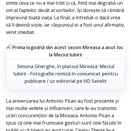
simte ceva ce nu a mai trăit și că, fiind mai degrabă un
om al faptelor decât al vorbelor, își dorește să rămână
împreună toată viața. La final, a întrebat-o dacă vrea
să îi devină soție, iar răspunsul ei a fost unul afirmativ,
venit imediat.
Simona Gherghe, în platoul Mireasa: Meciul
Iubirii - Fotografie remisă în comunicat pentru
publicare / uz editorial pe HD Satelit
La aniversarea lui Antonio Pican au fost prezente și
mai multe vedete și influenceri, care le-au transmis
urări concurenților de la Mireasa. Antonio Pican a
spus că cele mai frumoase gesturi sunt cele făcute în
public și că tinerii au avut curaj, Ceanu Zheng le-a