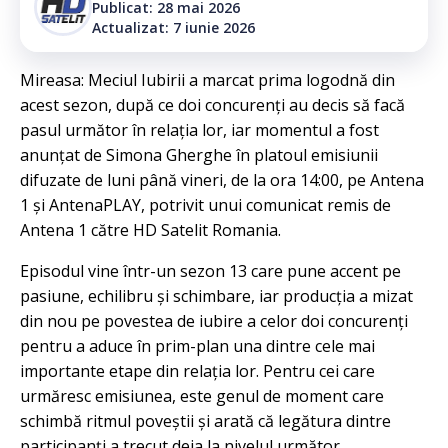
Publicat: 28 mai 2026
Actualizat: 7 iunie 2026
Mireasa: Meciul Iubirii a marcat prima logodnă din
acest sezon, după ce doi concurenți au decis să facă
pasul următor în relația lor, iar momentul a fost
anunțat de Simona Gherghe în platoul emisiunii
difuzate de luni până vineri, de la ora 14:00, pe Antena
1 și AntenaPLAY, potrivit unui comunicat remis de
Antena 1 către HD Satelit Romania.
Episodul vine într-un sezon 13 care pune accent pe
pasiune, echilibru și schimbare, iar producția a mizat
din nou pe povestea de iubire a celor doi concurenți
pentru a aduce în prim-plan una dintre cele mai
importante etape din relația lor. Pentru cei care
urmăresc emisiunea, este genul de moment care
schimbă ritmul poveștii și arată că legătura dintre
participanți a trecut deja la nivelul următor.