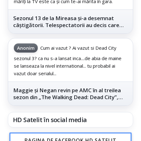
măriți la TV este ca și cum te-ai mărita în gara.
Sezonul 13 de la Mireasa și-a desemnat
câștigătorii. Telespectatorii au decis care
este...
Anonim
Cum ai vazut ? Ai vazut si Dead City
sezonul 3? ca nu s-a lansat inca....de abia de maine
se lanseaza la nivel international... tu probabil ai
vazut doar serialul...
Maggie și Negan revin pe AMC în al treilea
sezon din „The Walking Dead: Dead City”,
din...
HD Satelit în social media
PAGINA DE FACEBOOK HD SATELIT