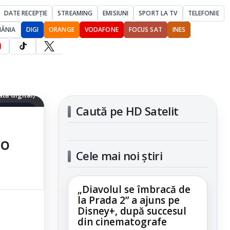
DATE RECEPȚIE
STREAMING
EMISIUNI
SPORT LA TV
TELEFONIE
MÂNIA
DIGI
ORANGE
VODAFONE
FOCUS SAT
INES
PlayStation
tă digital)
Caută pe HD Satelit
articolul
eo
Cele mai noi știri
„Diavolul se îmbracă de
la Prada 2” a ajuns pe
Disney+, după succesul
din cinematografe