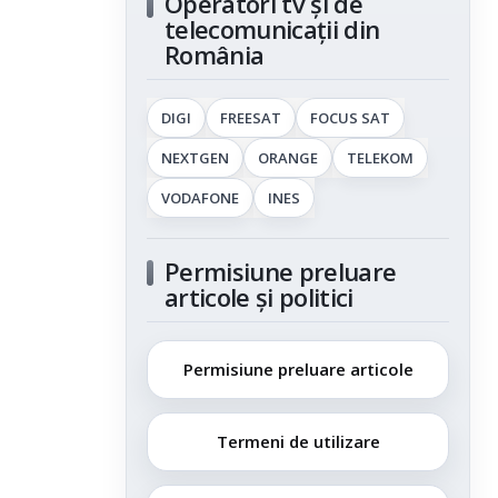
Operatori tv și de
telecomunicații din
România
DIGI
FREESAT
FOCUS SAT
NEXTGEN
ORANGE
TELEKOM
VODAFONE
INES
Permisiune preluare
articole și politici
Permisiune preluare articole
Termeni de utilizare