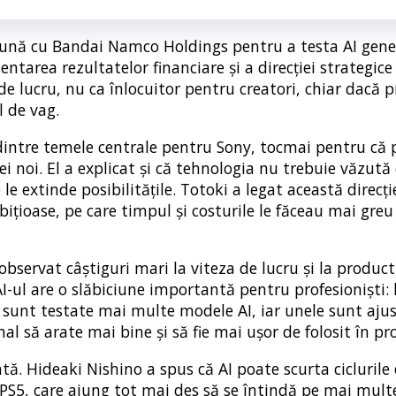
eună cu Bandai Namco Holdings pentru a testa AI gene
ntarea rezultatelor financiare și a direcției strategice
e lucru, nu ca înlocuitor pentru creatori, chiar dacă p
 de vag.
a dintre temele centrale pentru Sony, tocmai pentru că
 noi. El a explicat și că tehnologia nu trebuie văzută 
e le extinde posibilitățile. Totoki a legat această direcți
ițioase, pe care timpul și costurile le făceau mai greu
bservat câștiguri mari la viteza de lucru și la product
-ul are o slăbiciune importantă pentru profesioniști: 
t sunt testate mai multe modele AI, iar unele sunt aju
nal să arate mai bine și să fie mai ușor de folosit în pr
ntă. Hideaki Nishino a spus că AI poate scurta ciclurile
e PS5, care ajung tot mai des să se întindă pe mai mult