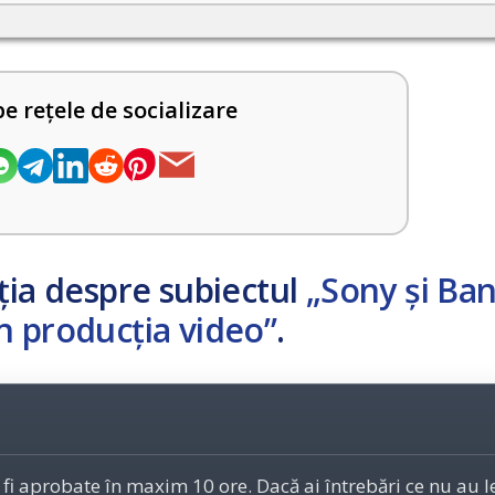
pe rețele de socializare
ția despre subiectul
„Sony și Ba
n producția video”
.
 fi aprobate în maxim 10 ore. Dacă ai întrebări ce nu au 