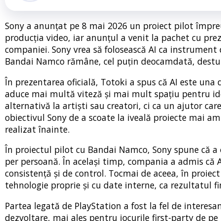
Sony a anunțat pe 8 mai 2026 un proiect pilot împr
producția video, iar anunțul a venit la pachet cu preze
companiei. Sony vrea să folosească AI ca instrument d
Bandai Namco rămâne, cel puțin deocamdată, destul
În prezentarea oficială, Totoki a spus că AI este un
aduce mai multă viteză și mai mult spațiu pentru idei
alternativă la artiști sau creatori, ci ca un ajutor car
obiectivul Sony de a scoate la iveală proiecte mai amb
realizat înainte.
În proiectul pilot cu Bandai Namco, Sony spune că a o
per persoană. În același timp, compania a admis că AI
consistență și de control. Tocmai de aceea, în proiec
tehnologie proprie și cu date interne, ca rezultatul fi
Partea legată de PlayStation a fost la fel de interesa
dezvoltare, mai ales pentru jocurile first-party de p