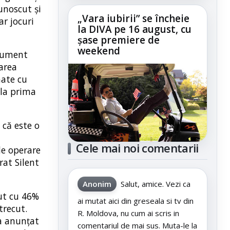
unoscut și
„Vara iubirii” se încheie
ar jocuri
la DIVA pe 16 august, cu
șase premiere de
weekend
trument
area
nate cu
 la prima
 că este o
Cele mai noi comentarii
de operare
rat Silent
Anonim
Salut, amice. Vezi ca
zut cu 46%
ai mutat aici din greseala si tv din
trecut.
R. Moldova, nu cum ai scris in
 a anunțat
comentariul de mai sus. Muta-le la