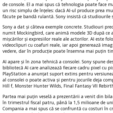
de console. El a mai spus că tehnologia poate face ma
un risc simplu de înțeles: dacă AI-ul produce prea mul
făcute pe bandă rulantă. Sony insistă că studiourile
Sony a dat și câteva exemple concrete. Studiouri pr
numit Mockingbird, care animă modele 3D după ce ac
mișcărilor și expresiilor reale ale actorilor. AI este 
videoclipuri cu coafuri reale, iar apoi generează ima
vedere, dar în producție poate însemna mai puțin tim
AI apare și în zona tehnică a consolei. Sony spune de
bibliotecă AI care analizează fiecare cadru pixel cu 
PlayStation a anunțat suport extins pentru versiunea
al consolei o poate activa și pentru jocurile deja com
Hill f, Monster Hunter Wilds, Final Fantasy VII Rebirt
Partea mai puțin veselă a prezentării a venit din bil
în trimestrul fiscal patru, până la 1,5 milioane de uni
Compania a mai spus că se confruntă cu costuri în cr