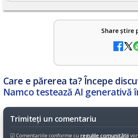
Share știre 
Care e părerea ta? Începe discu
Namco testează AI generativă î
Trimiteți un comentariu
☑ Comentariile conforme cu
regulile comunității
vor