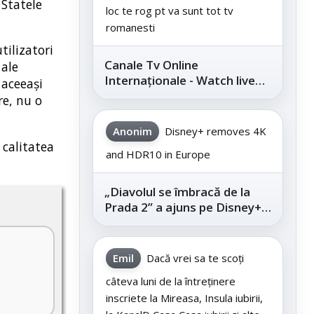
 Statele
loc te rog pt va sunt tot tv
romanesti
tilizatori
Canale Tv Online
 ale
Internaționale - Watch live
 aceeași
channels legally
re, nu o
Anonim
Disney+ removes 4K
 calitatea
and HDR10 in Europe
„Diavolul se îmbracă de la
Prada 2” a ajuns pe Disney+,
după succesul din
cinematografe
Emil
Dacă vrei sa te scoți
câteva luni de la întreținere
inscriete la Mireasa, Insula iubirii,