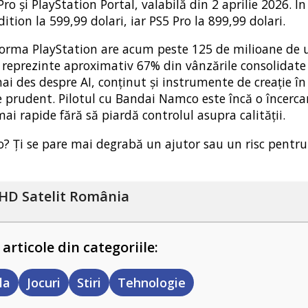
o și PlayStation Portal, valabilă din 2 aprilie 2026. În
ition la 599,99 dolari, iar PS5 Pro la 899,99 dolari.
atforma PlayStation are acum peste 125 de milioane de u
să reprezinte aproximativ 67% din vânzările consolidate
i des despre AI, conținut și instrumente de creație în
ne prudent. Pilotul cu Bandai Namco este încă o încerca
ai rapide fără să piardă controlul asupra calității.
eo? Ți se pare mai degrabă un ajutor sau un risc pentru
HD Satelit România
 articole din categoriile:
la
Jocuri
Stiri
Tehnologie