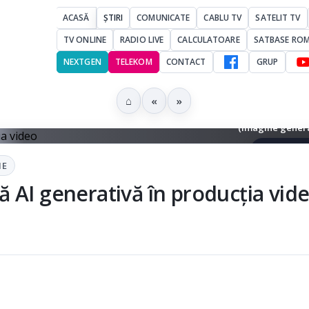
ACASĂ
ȘTIRI
COMUNICATE
CABLU TV
SATELIT TV
TV ONLINE
RADIO LIVE
CALCULATOARE
SATBASE RO
NEXTGEN
TELEKOM
CONTACT
GRUP
⌂
«
»
 și Bandai Namco testează AI generativă în producția video și în zona 
(imagine genera
▶ Ascultă 
IE
 AI generativă în producția vid