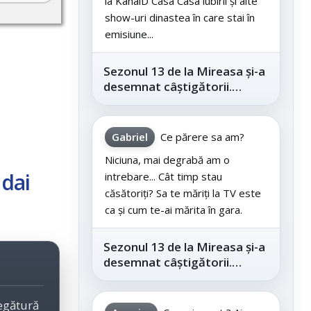
la KanalD Casa Casa iubirii și alte
show-uri dinastea în care stai în
emisiune...
Sezonul 13 de la Mireasa și-a
desemnat câștigătorii.
Telespectatorii au decis care
este...
Gabriel
Ce părere sa am?
Niciuna, mai degrabă am o
ndai
intrebare... Cât timp stau
căsătoriți? Sa te măriți la TV este
ca și cum te-ai mărita în gara.
Sezonul 13 de la Mireasa și-a
desemnat câștigătorii.
Telespectatorii au decis care
este...
legătură