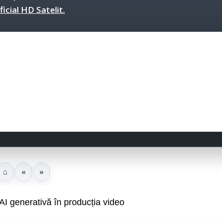
icial HD Satelit.
⌂
«
»
I generativă în producția video