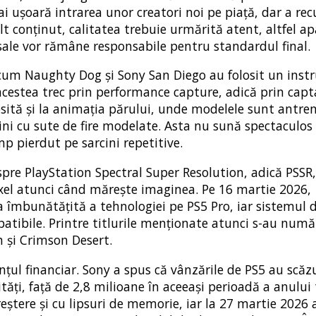
i ușoară intrarea unor creatori noi pe piață, dar a rec
t conținut, calitatea trebuie urmărită atent, altfel ap
 sale vor rămâne responsabile pentru standardul final.
ecum Naughty Dog și Sony San Diego au folosit un ins
estea trec prin performance capture, adică prin capt
folosită și la animația părului, unde modelele sunt antre
gini cu sute de fire modelate. Asta nu sună spectaculos
p pierdut pe sarcini repetitive.
spre PlayStation Spectral Super Resolution, adică PSSR,
pixel atunci când mărește imaginea. Pe 16 martie 2026,
 îmbunătățită a tehnologiei pe PS5 Pro, iar sistemul 
patibile. Printre titlurile menționate atunci s-au numă
h și Crimson Desert.
anțul financiar. Sony a spus că vânzările de PS5 au scă
tăți, față de 2,8 milioane în aceeași perioadă a anului 
eștere și cu lipsuri de memorie, iar la 27 martie 2026