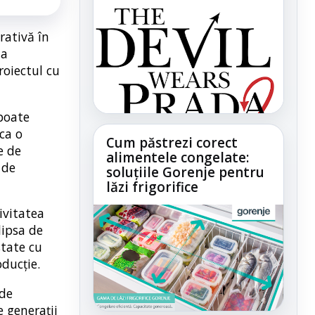
rativă în
 a
roiectul cu
 poate
ca o
Cum păstrezi corect
e de
alimentele congelate:
 de
soluțiile Gorenje pentru
lăzi frigorifice
ivitatea
lipsa de
state cu
oducție.
 de
e generații