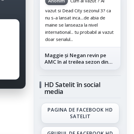
Anonim
Cum ai vazut ? Ai
vazut si Dead City sezonul 3? ca
nu s-a lansat inca....de abia de
maine se lanseaza la nivel
international... tu probabil ai vazut
doar serialul...
Maggie și Negan revin pe
AMC în al treilea sezon din
„The Walking Dead: Dead
City”, din...
HD Satelit în social
media
PAGINA DE FACEBOOK HD
SATELIT
GRUPUL DE FACEBOOK HD