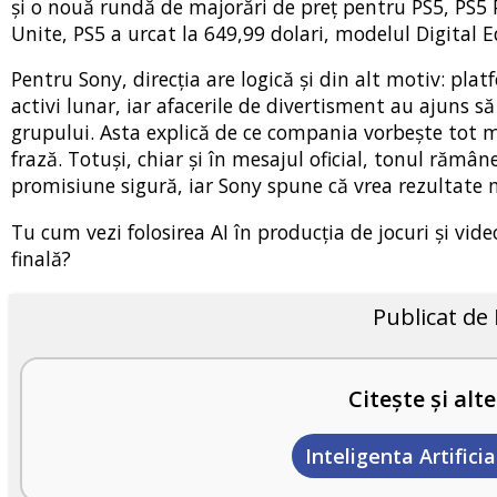
și o nouă rundă de majorări de preț pentru PS5, PS5 Pr
Unite, PS5 a urcat la 649,99 dolari, modelul Digital Ed
Pentru Sony, direcția are logică și din alt motiv: pl
activi lunar, iar afacerile de divertisment au ajuns 
grupului. Asta explică de ce compania vorbește tot ma
frază. Totuși, chiar și în mesajul oficial, tonul rămâ
promisiune sigură, iar Sony spune că vrea rezultate m
Tu cum vezi folosirea AI în producția de jocuri și vid
finală?
Publicat de
Citește și alte
Inteligenta Artificia