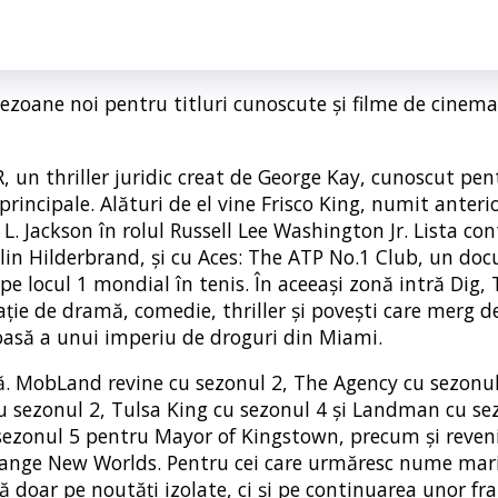
ezoane noi pentru titluri cunoscute și filme de cinema
 un thriller juridic creat de George Kay, cunoscut pen
 principale. Alături de el vine Frisco King, numit anter
L. Jackson în rolul Russell Lee Washington Jr. Lista co
in Hilderbrand, și cu Aces: The ATP No.1 Club, un do
 pe locul 1 mondial în tenis. În aceeași zonă intră Dig,
ație de dramă, comedie, thriller și povești care merg de
oasă a unui imperiu de droguri din Miami.
cată. MobLand revine cu sezonul 2, The Agency cu sezonu
cu sezonul 2, Tulsa King cu sezonul 4 și Landman cu se
ezonul 5 pentru Mayor of Kingstown, precum și reveni
trange New Worlds. Pentru cei care urmăresc nume mar
 doar pe noutăți izolate, ci și pe continuarea unor fra