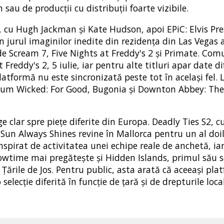
sau de producții cu distribuții foarte vizibile.
 cu Hugh Jackman și Kate Hudson, apoi EPiC: Elvis Pre
urul imaginilor inedite din rezidența din Las Vegas a 
lude Scream 7, Five Nights at Freddy's 2 și Primate. Com
Freddy's 2, 5 iulie, iar pentru alte titluri apar date di
latformă nu este sincronizată peste tot în același fel. 
ecum Wicked: For Good, Bugonia și Downton Abbey: Th
rge clar spre piețe diferite din Europa. Deadly Ties S2, c
Sun Always Shines revine în Mallorca pentru un al doi
spirat de activitatea unei echipe reale de anchetă, ia
owtime mai pregătește și Hidden Islands, primul său s
n Țările de Jos. Pentru public, asta arată că aceeași pl
selecție diferită în funcție de țară și de drepturile loca