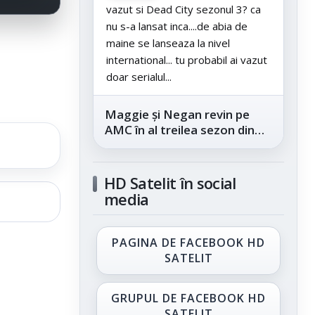
vazut si Dead City sezonul 3? ca
nu s-a lansat inca....de abia de
maine se lanseaza la nivel
international... tu probabil ai vazut
doar serialul...
Maggie și Negan revin pe
AMC în al treilea sezon din
„The Walking Dead: Dead
City”, din...
HD Satelit în social
media
PAGINA DE FACEBOOK HD
SATELIT
GRUPUL DE FACEBOOK HD
SATELIT