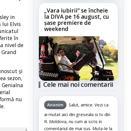
„Vara iubirii” se încheie
la DIVA pe 16 august, cu
sley in
șase premiere de
lui Elvis
weekend
unicatul
ferite în
La nivel de
e Grand
unoscut și
lea sezon,
Cele mai noi comentarii
r Genialna
erial
atformă nu
Anonim
Salut, amice. Vezi ca
le.
ai mutat aici din greseala si tv din
R. Moldova, nu cum ai scris in
comentariul de mai sus. Muta-le la