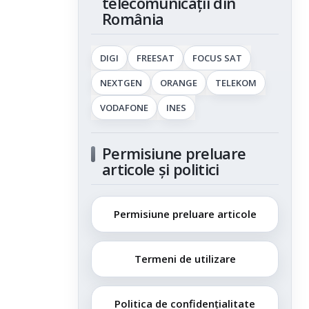
telecomunicații din
România
DIGI
FREESAT
FOCUS SAT
NEXTGEN
ORANGE
TELEKOM
VODAFONE
INES
Permisiune preluare
articole și politici
Permisiune preluare articole
Termeni de utilizare
Politica de confidențialitate