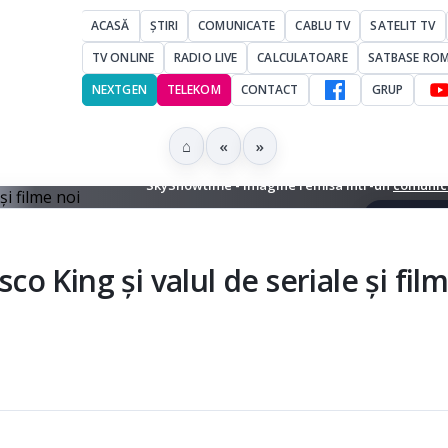
ACASĂ
ȘTIRI
COMUNICATE
CABLU TV
SATELIT TV
TV ONLINE
RADIO LIVE
CALCULATOARE
SATBASE RO
NEXTGEN
TELEKOM
CONTACT
GRUP
⌂
«
»
SkyShowtime - Imagine remisa intr-un
comunica
▶ Ascultă 
 King și valul de seriale și fil