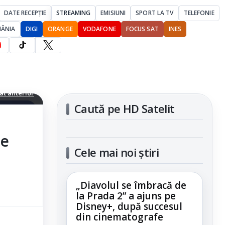
DATE RECEPȚIE
STREAMING
EMISIUNI
SPORT LA TV
TELEFONIE
MÂNIA
DIGI
ORANGE
VODAFONE
FOCUS SAT
INES
t anterior
Caută pe HD Satelit
articolul
me
Cele mai noi știri
„Diavolul se îmbracă de
la Prada 2” a ajuns pe
Disney+, după succesul
din cinematografe