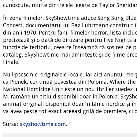
cunoscute, multe dintre ele legate de Taylor Sheridan 
În zona filmelor, SkyShowtime aduce Song Sung Blue,
Concert, documentarul lui Baz Luhrmann construit în j
din anii 1970. Pentru fanii filmelor horror, lista inc
precizează și o dată de difuzare pentru Five Nights at 
funcție de teritoriu, ceea ce înseamnă că sosirea pe p
catalog, SkyShowtime mai amintește și de filme pr
Finale.
Nu lipsesc nici originalele locale, iar aici anunțul me
ca Pionek, continuă povestea din Polonia, Where the 
National Homicide Unit este un nou thriller suedez in
M. rămâne un titlu disponibil doar în Polonia. SkySh
animat original, disponibil doar în țările nordice și î
va avea peste tot exact aceeași grilă de premiere, ci o 
Sursa:
skyshowtime.com
.