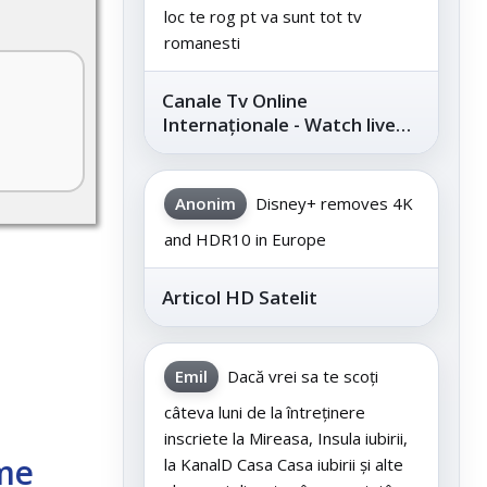
loc te rog pt va sunt tot tv
romanesti
Canale Tv Online
Internaționale - Watch live
channels legally
Anonim
Disney+ removes 4K
and HDR10 in Europe
Articol HD Satelit
Emil
Dacă vrei sa te scoți
câteva luni de la întreținere
inscriete la Mireasa, Insula iubirii,
me
la KanalD Casa Casa iubirii și alte