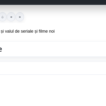
⌂
«
»
valul de seriale și filme noi
e