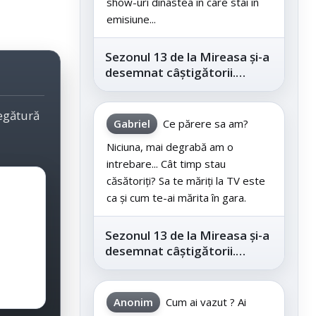
show-uri dinastea în care stai în
emisiune...
Sezonul 13 de la Mireasa și-a
desemnat câștigătorii.
Telespectatorii au decis care
este...
legătură
Gabriel
Ce părere sa am?
Niciuna, mai degrabă am o
intrebare... Cât timp stau
căsătoriți? Sa te măriți la TV este
ca și cum te-ai mărita în gara.
Sezonul 13 de la Mireasa și-a
desemnat câștigătorii.
Telespectatorii au decis care
este...
Anonim
Cum ai vazut ? Ai