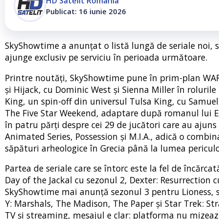
HD Satelit România
Publicat: 16 iunie 2026
SkyShowtime a anunțat o listă lungă de seriale noi, s
ajunge exclusiv pe serviciu în perioada următoare.
Printre noutăți, SkyShowtime pune în prim-plan WAR,
și Hijack, cu Dominic West și Sienna Miller în rolurile
King, un spin-off din universul Tulsa King, cu Samuel 
The Five Star Weekend, adaptare după romanul lui El
în patru părți despre cei 29 de jucători care au ajuns
Animated Series, Possession și M.I.A., adică o combin
săpături arheologice în Grecia până la lumea pericul
Partea de seriale care se întorc este la fel de încăr
Day of the Jackal cu sezonul 2, Dexter: Resurrection 
SkyShowtime mai anunță sezonul 3 pentru Lioness, s
Y: Marshals, The Madison, The Paper și Star Trek: S
TV și streaming, mesajul e clar: platforma nu mizează