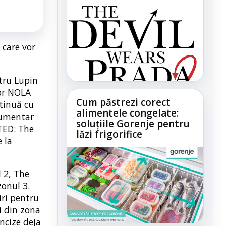
 care vor
tru Lupin
ior NOLA
Cum păstrezi corect
ntinuă cu
alimentele congelate:
cumentar
soluțiile Gorenje pentru
 TED: The
lăzi frigorifice
 la
l 2, The
zonul 3.
ri pentru
i din zona
ncize deja