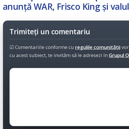
anunță WAR, Frisco King și valul 
Trimiteți un comentariu
☑ Comentariile conforme cu
regulile comunității
vor
cu acest subiect, te invităm să le adresezi în
Grupul Of