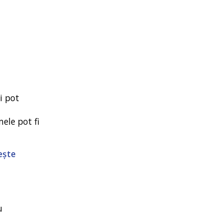
i pot
mele pot fi
ește
u