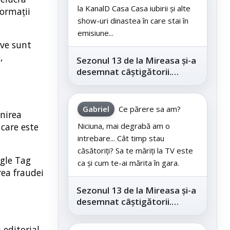
la KanalD Casa Casa iubirii și alte
formații
show-uri dinastea în care stai în
emisiune...
ive sunt
,
Sezonul 13 de la Mireasa și-a
desemnat câștigătorii.
Telespectatorii au decis care
este...
Gabriel
Ce părere sa am?
enirea
care este
Niciuna, mai degrabă am o
intrebare... Cât timp stau
căsătoriți? Sa te măriți la TV este
ogle Tag
ca și cum te-ai mărita în gara.
rea fraudei
Sezonul 13 de la Mireasa și-a
desemnat câștigătorii.
Telespectatorii au decis care
este...
 editorial