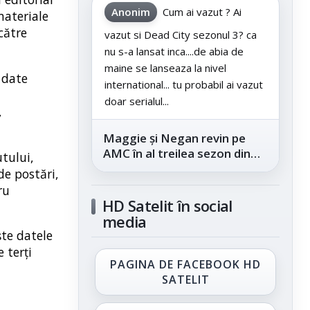
Anonim
Cum ai vazut ? Ai
materiale
 către
vazut si Dead City sezonul 3? ca
nu s-a lansat inca....de abia de
maine se lanseaza la nivel
 date
international... tu probabil ai vazut
doar serialul...
,
Maggie și Negan revin pe
AMC în al treilea sezon din
utului,
„The Walking Dead: Dead
de postări,
City”, din...
ru
HD Satelit în social
media
ște datele
 terți
PAGINA DE FACEBOOK HD
SATELIT