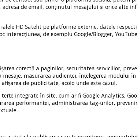
, adresa de email, conținutul mesajului și orice alte in
ialele HD Satelit pe platforme externe, datele respect
e loc interacțiunea, de exemplu Google/Blogger, YouTube
ișarea corectă a paginilor, securitatea serviciilor, prev
a mesaje, măsurarea audienței, înțelegerea modului în 
i afișarea de publicitate, acolo unde este cazul.
 terțe integrate în site, cum ar fi Google Analytics, Go
rarea performanței, administrarea tag-urilor, preveni
extuale.
tru a ajuta la publicarea sau transmiterea conținutului