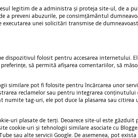
sul legitim de a administra și proteja site-ul, de a pub
și de a preveni abuzurile, pe consimțământul dumneavo
pe executarea unei solicitări transmise de dumneavoas
pe dispozitivul folosit pentru accesarea internetului. E
e preferințe, să permită afișarea comentariilor, să măs
ogii similare pot fi folosite pentru încărcarea unor servi
strarea reclamelor sau pentru integrarea conținutului
 numite tag-uri, ele pot duce la plasarea sau citirea 
ookie-uri plasate de terți. Deoarece site-ul este găzduit
losite cookie-uri și tehnologii similare asociate cu Blogg
be sau alte servicii Google. De asemenea, pot exista 