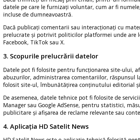
datele pe care le furnizați voluntar, cum ar fi numele
incluse de dumneavoastră.
Dacă publicați comentarii sau interacționați cu mater
prelucrate și potrivit politicilor platformei unde ar
Facebook, TikTok sau X.
3. Scopurile prelucrării datelor
Datele pot fi folosite pentru funcționarea site-ului, af
abuzurilor, administrarea comentariilor, răspunsul l
folosit site-ul, îmbunătățirea conținutului editorial ș
De asemenea, datele tehnice pot fi folosite de servicii
Manager sau Google AdSense, pentru statistici, măsu
publicitare și afișarea de reclame relevante sau cont
4. Aplicația HD Satelit News
HD Satelit News este o aplicație tehnică folosită pen