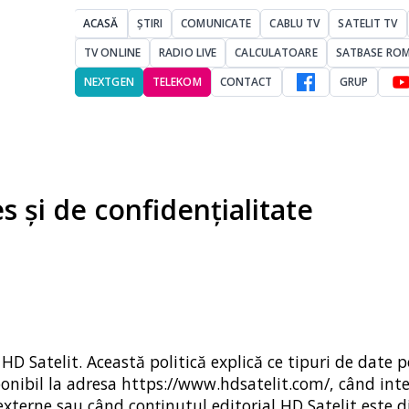
ACASĂ
ȘTIRI
COMUNICATE
CABLU TV
SATELIT TV
TV ONLINE
RADIO LIVE
CALCULATOARE
SATBASE RO
NEXTGEN
TELEKOM
CONTACT
GRUP
es și de confidențialitate
HD Satelit. Această politică explică ce tipuri de date po
sponibil la adresa https://www.hdsatelit.com/, când inte
xterne sau când conținutul editorial HD Satelit este d