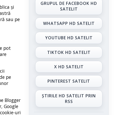
GRUPUL DE FACEBOOK HD
lica și
SATELIT
astră
tră sau pe
WHATSAPP HD SATELIT
YOUTUBE HD SATELIT
le pot
TIKTOK HD SATELIT
oare
X HD SATELIT
cii
 de pe
PINTEREST SATELIT
unor
ȘTIRILE HD SATELIT PRIN
 pe Blogger
RSS
er, Google
cookie-uri