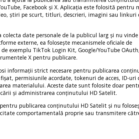
YouTube, Facebook și X. Aplicația este folosită pentru 
, știri pe scurt, titluri, descrieri, imagini sau linkuri
 colecta date personale de la publicul larg și nu vinde
tforme externe, ea folosește mecanismele oficiale de
me, de exemplu TikTok Login Kit, Google/YouTube OAuth
rumentele X pentru publicare.
osi informații strict necesare pentru publicarea conțin
fișat, permisiunile acordate, tokenuri de acces, ID-uri 
carea materialului. Aceste date sunt folosite doar pent
icării și administrarea conținutului HD Satelit.
 pentru publicarea conținutului HD Satelit și nu folose
licitate comportamentală proprie sau transmitere către