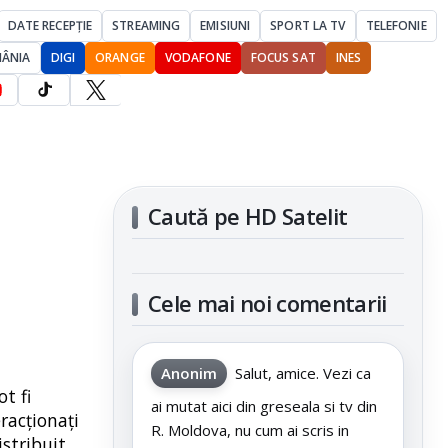
DATE RECEPȚIE
STREAMING
EMISIUNI
SPORT LA TV
TELEFONIE
MÂNIA
DIGI
ORANGE
VODAFONE
FOCUS SAT
INES
Caută pe HD Satelit
Cele mai noi comentarii
Anonim
Salut, amice. Vezi ca
t fi
ai mutat aici din greseala si tv din
racționați
R. Moldova, nu cum ai scris in
istribuit