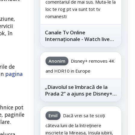
comentariul de mai sus. Muta-le la
loc te rog pt va sunt tot tv
romanesti
iziune,
rvicii
Canale Tv Online
ok, în
Internaționale - Watch live
channels legally
Anonim
Disney+ removes 4K
rile de
and HDR10 in Europe
rin
pagina
„Diavolul se îmbracă de la
Prada 2” a ajuns pe Disney+,
după succesul din
cinematografe
ehnice pot
e, paginile
Emil
Dacă vrei sa te scoți
lare.
câteva luni de la întreținere
inscriete la Mireasa, Insula iubirii,
relucra