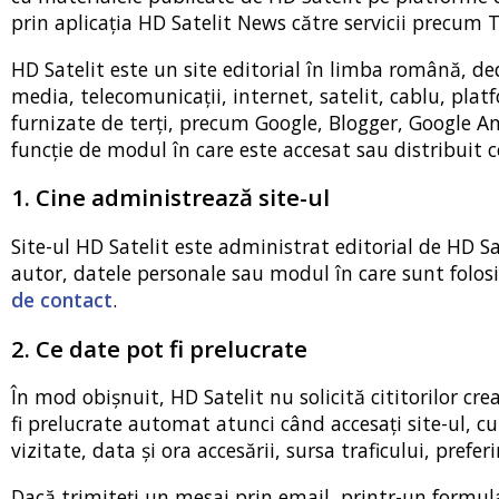
prin aplicația HD Satelit News către servicii precum
HD Satelit este un site editorial în limba română, ded
media, telecomunicații, internet, satelit, cablu, platf
furnizate de terți, precum Google, Blogger, Google A
funcție de modul în care este accesat sau distribuit c
1. Cine administrează site-ul
Site-ul HD Satelit este administrat editorial de HD Sa
autor, datele personale sau modul în care sunt folosi
de contact
.
2. Ce date pot fi prelucrate
În mod obișnuit, HD Satelit nu solicită cititorilor cr
fi prelucrate automat atunci când accesați site-ul, cu
vizitate, data și ora accesării, sursa traficului, prefer
Dacă trimiteți un mesaj prin email, printr-un formul