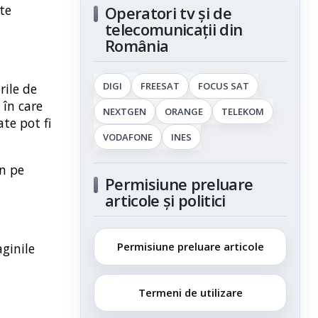
te
Operatori tv și de
telecomunicații din
România
DIGI
FREESAT
FOCUS SAT
rile de
 în care
NEXTGEN
ORANGE
TELEKOM
ate pot fi
VODAFONE
INES
ân pe
Permisiune preluare
articole și politici
Permisiune preluare articole
aginile
Termeni de utilizare