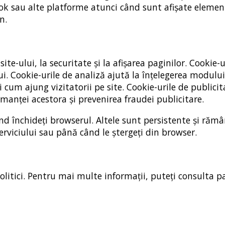
Tok sau alte platforme atunci când sunt afișate elemen
n.
te-ului, la securitate și la afișarea paginilor. Cookie-u
ui. Cookie-urile de analiză ajută la înțelegerea modului
i cum ajung vizitatorii pe site. Cookie-urile de publicit
manței acestora și prevenirea fraudei publicitare.
ând închideți browserul. Altele sunt persistente și răm
erviciului sau până când le ștergeți din browser.
politici. Pentru mai multe informații, puteți consulta p