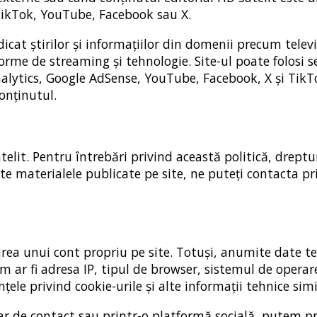
 TikTok, YouTube, Facebook sau X.
icat știrilor și informațiilor din domenii precum telev
orme de streaming și tehnologie. Site-ul poate folosi se
nalytics, Google AdSense, YouTube, Facebook, X și TikT
onținutul.
telit. Pentru întrebări privind această politică, dreptu
te materialele publicate pe site, ne puteți contacta p
earea unui cont propriu pe site. Totuși, anumite date t
m ar fi adresa IP, tipul de browser, sistemul de operar
ințele privind cookie-urile și alte informații tehnice simi
ar de contact sau printr-o platformă socială, putem p