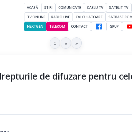
ACASĂ
ȘTIRI
COMUNICATE
CABLU TV
SATELIT TV
TV ONLINE
RADIO LIVE
CALCULATOARE
SATBASE RO
NEXTGEN
TELEKOM
CONTACT
GRUP
⌂
«
»
repturile de difuzare pentru cel