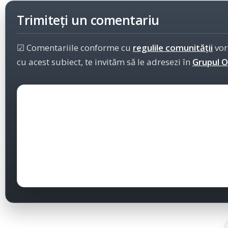
Trimiteți un comentariu
☑ Comentariile conforme cu
regulile comunității
vor
cu acest subiect, te invităm să le adresezi în
Grupul Of