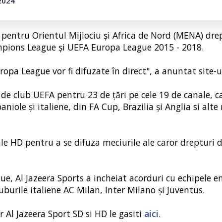
 2024
 pentru Orientul Mijlociu și Africa de Nord (MENA) dre
mpions League și UEFA Europa League 2015 - 2018.
a League vor fi difuzate în direct", a anuntat site-u
 de club UEFA pentru 23 de țări pe cele 19 de canale, c
iole și italiene, din FA Cup, Brazilia și Anglia si alte
le HD pentru a se difuza meciurile ale caror drepturi 
ue, Al Jazeera Sports a incheiat acorduri cu echipele e
burile italiene AC Milan, Inter Milano și Juventus.
r Al Jazeera Sport SD si HD le gasiti
aici
.