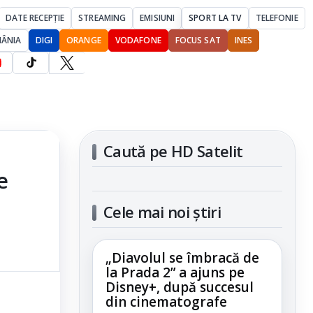
DATE RECEPȚIE
STREAMING
EMISIUNI
SPORT LA TV
TELEFONIE
MÂNIA
DIGI
ORANGE
VODAFONE
FOCUS SAT
INES
Caută pe HD Satelit
e
Cele mai noi știri
„Diavolul se îmbracă de
la Prada 2” a ajuns pe
Disney+, după succesul
din cinematografe