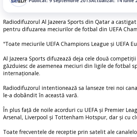
Publicat: 9 septembrie 2013
Actualizat: 14 iunie
Radiodifuzorul Al Jazeera Sports din Qatar a castigat
pentru difuzarea meciurilor de fotbal din UEFA Cha
"Toate meciurile UEFA Champions League și UEFA Europ
Al Jazeera Sports difuzează deja cele două competiții
găzduiesc de asemenea meciuri din ligile de fotbal span
internaționale.
Radiodifuzorul intentionează sa lanseze trei noi cana
le-a dobândit în această vară.
În plus față de noile acorduri cu UEFA și Premier Leag
Arsenal, Liverpool și Tottenham Hotspur, dar și cu clu
Toate frecventele de receptie prin satelit ale canalelo