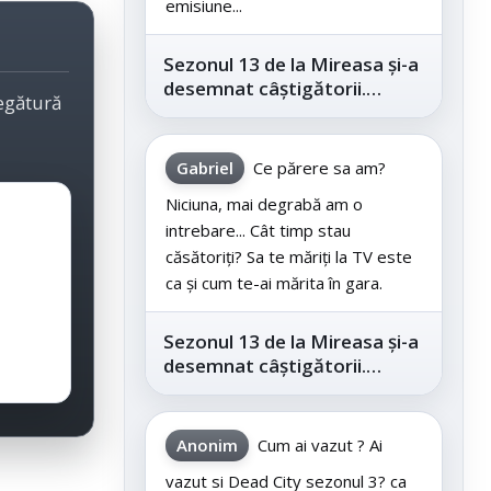
emisiune...
Sezonul 13 de la Mireasa și-a
desemnat câștigătorii.
legătură
Telespectatorii au decis care
este...
Gabriel
Ce părere sa am?
Niciuna, mai degrabă am o
intrebare... Cât timp stau
căsătoriți? Sa te măriți la TV este
ca și cum te-ai mărita în gara.
Sezonul 13 de la Mireasa și-a
desemnat câștigătorii.
Telespectatorii au decis care
este...
Anonim
Cum ai vazut ? Ai
vazut si Dead City sezonul 3? ca