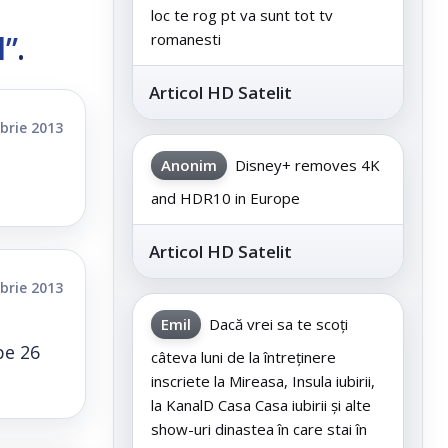
loc te rog pt va sunt tot tv
l”
.
romanesti
Articol HD Satelit
brie 2013
Anonim
Disney+ removes 4K
and HDR10 in Europe
Articol HD Satelit
brie 2013
Emil
Dacă vrei sa te scoți
pe 26
câteva luni de la întreținere
inscriete la Mireasa, Insula iubirii,
la KanalD Casa Casa iubirii și alte
show-uri dinastea în care stai în