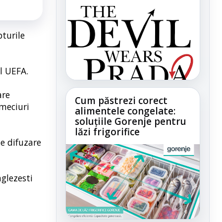
pturile
l UEFA.
are
Cum păstrezi corect
 meciuri
alimentele congelate:
soluțiile Gorenje pentru
lăzi frigorifice
de difuzare
nglezesti