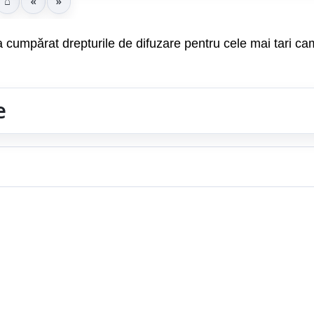
⌂
«
»
 cumpărat drepturile de difuzare pentru cele mai tari c
e