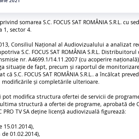
arie 2021
3 privind somarea S.C. FOCUS SAT ROMÂNIA S.R.L. cu sed
a 1, sector 4.
013, Consiliul Naţional al Audiovizualului a analizat r
mpotriva S.C. FOCUS SAT ROMÂNIA S.R.L. Distribuitorul d
smisie nr. A4699.1/14.11.2007 (cu acoperire națională)
ga situație de fapt, precum și raportul de monitorizar
at că S.C. FOCUS SAT ROMÂNIA S.R.L.. a încălcat prevede
 modificările şi completările ulterioare.
cii pot modifica structura ofertei de servicii de program
 ultima structură a ofertei de programe, aprobată de C
 PRO TV SA deţine licenţă audiovizuală figurează:
e 15.01.2014),
 de 01.02.2014),