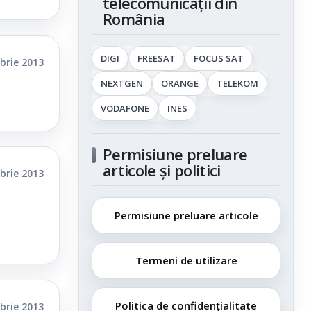
telecomunicații din
România
DIGI
FREESAT
FOCUS SAT
brie 2013
NEXTGEN
ORANGE
TELEKOM
VODAFONE
INES
Permisiune preluare
articole și politici
brie 2013
Permisiune preluare articole
Termeni de utilizare
Politica de confidențialitate
brie 2013