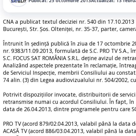
Publicat: 25 octombrie 2013
Actualizat: 13 febru
CNA a publicat textul deciziei nr. 540 din 17.10.201
București, Str. Șos. Olteniței, nr. 35-37, parter, camer
Întrunit în şedinţă publică în ziua de 17 octombrie 2
nr. 9383/11.09.2013, formulată de S.C. PRO TV S.A., î
S.C. FOCUS SAT ROMÂNIA S.R.L. deţine avizul de retran
Analizând aspectele prezentate în reclamație, întrea
de Serviciul Inspecție, membrii Consiliului au constat
74 alin. (3) din Legea audiovizualului nr. 504/2002, cu
Potrivit dispoziţiilor invocate, distribuitorii de servi
retransmise numai cu acordul Consiliului. În fapt, în
data de 26.04.2013, dintre programele pentru care SC
PRO TV (acord 879/02.04.2013, valabil până la data d
ACASĂ TV (acord 886/03.04.2013, valabil până la data