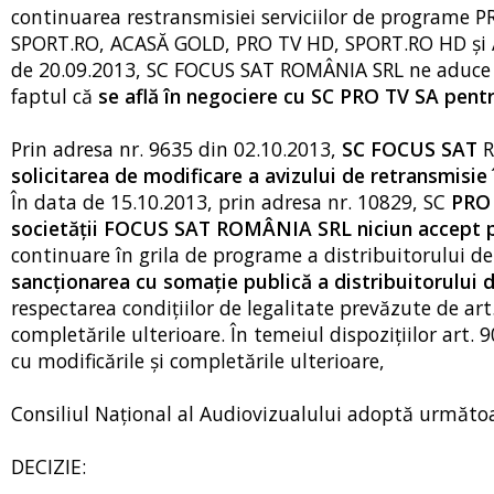
continuarea restransmisiei serviciilor de program
SPORT.RO, ACASĂ GOLD, PRO TV HD, SPORT.RO HD şi A
de 20.09.2013, SC FOCUS SAT ROMÂNIA SRL ne aduce la
faptul că
se află în negociere cu SC PRO TV SA pent
Prin adresa nr. 9635 din 02.10.2013,
SC FOCUS SAT
R
solicitarea de modificare a avizului de retransmisie
În data de 15.10.2013, prin adresa nr. 10829, SC
PRO 
societății FOCUS SAT ROMÂNIA SRL niciun accept p
continuare în grila de programe a distribuitorului de 
sancţionarea cu somaţie publică a distribuitorului d
respectarea condiţiilor de legalitate prevăzute de art
completările ulterioare. În temeiul dispoziţiilor art. 90 
cu modificările şi completările ulterioare,
Consiliul Naţional al Audiovizualului adoptă următo
DECIZIE: