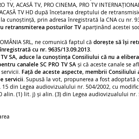
e PRO TV, ACASĂ TV, PRO CINEMA, PRO TV INTERNAŢIONA
CASĂ TV HD după încetarea dreptului de retransmisie
 cunoștință, prin adresa înregistrată la CNA cu nr. 
ru retransmiterea posturilor TV
aparținând acestei soc
OMÂNIA SRL, ne comunică faptul că
dorește să își re
 înregistrată cu nr. 9635/13.09.2013
.
TV SA, aduce la cunoștința Consiliului că nu a elibera
entru canalele SC PRO TV SA
și că aceste canale se afl
servicii.
Faţă de aceste aspecte, membrii Consiliului
e servicii
. Supusă la vot, propunerea a fost adoptată 
. 15 din Legea audiovizualului nr. 504/2002, cu modifică
alin. (1) lit. j) şi alin. (3) din Legea audiovizualului nr
area