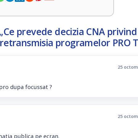
„Ce prevede decizia CNA privind
a retransmisia programelor PRO 
25 octom
pro dupa focussat ?
25 octom
matia publica pe ecran.