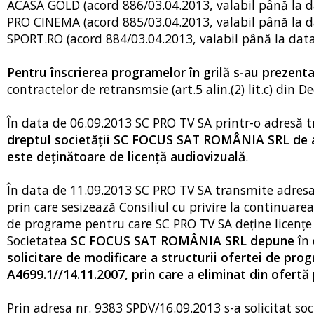
ACASĂ GOLD (acord 886/03.04.2013, valabil până la d
PRO CINEMA (acord 885/03.04.2013, valabil până la d
SPORT.RO (acord 884/03.04.2013, valabil până la data
Pentru înscrierea programelor în grilă s-au prezent
contractelor de retransmsie (art.5 alin.(2) lit.c) din D
În data de 06.09.2013 SC PRO TV SA printr-o adresă 
dreptul societăţii SC FOCUS SAT ROMÂNIA SRL de a 
este deţinătoare de licenţă audiovizuală
.
În data de 11.09.2013 SC PRO TV SA transmite adresa n
prin care sesizează Consiliul cu privire la continuar
de programe pentru care SC PRO TV SA deţine licenţe
Societatea
SC FOCUS SAT ROMÂNIA SRL depune
în 
solicitare de modificare a structurii ofertei de pro
A4699.1//14.11.2007, prin care a eliminat din ofer
Prin adresa nr. 9383 SPDV/16.09.2013 s-a solicitat s