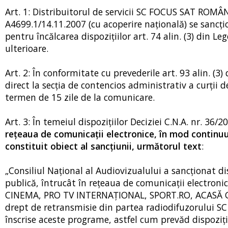
Art. 1: Distribuitorul de servicii SC FOCUS SAT ROMÂN
A4699.1/14.11.2007 (cu acoperire națională) se sancţi
pentru încălcarea dispoziţiilor art. 74 alin. (3) din L
ulterioare.
Art. 2: În conformitate cu prevederile art. 93 alin. (3
direct la secţia de contencios administrativ a curţii d
termen de 15 zile de la comunicare.
Art. 3: În temeiul dispoziţiilor Deciziei C.N.A. nr. 36/2
reţeaua de comunicaţii electronice, în mod continuu,
constituit obiect al sancţiunii, următorul text
:
„Consiliul Naţional al Audiovizualului a sancţionat 
publică, întrucât în reţeaua de comunicaţii electron
CINEMA, PRO TV INTERNAŢIONAL, SPORT.RO, ACASĂ GO
drept de retransmisie din partea radiodifuzorului SC P
înscrise aceste programe, astfel cum prevăd dispoziţii