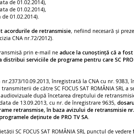
ata de 01.02.2014),
ata de 01.02.2014),
 de 01.02.2014).
at acordurile de retransmisie
, nefiind necesară şi prez
ecizia CNA nr.72/2012).
transmisă prin e-mail ne
aduce la cunoştinţă că a fost
distribui serviciile de programe pentru care SC PRO
r.2373/10.09.2013, înregistrată la CNA cu nr. 9383, în
ea transmiterii de către SC FOCUS SAT ROMÂNIA SRL a ser
 audiovizuale după încetarea dreptului de retransmisi
data de 13.09.2013, cu nr. de înregistrare 9635,
dosaru
grame retransmise, în baza avizului de retransmisie nr
tă programele deţinute de PRO TV SA
.
ocietăţii SC FOCUS SAT ROMÂNIA SRL punctul de vedere 