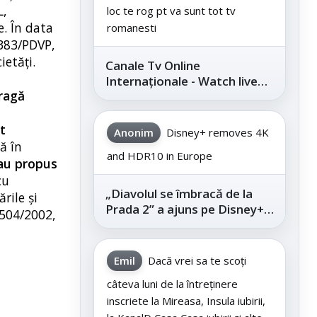
L,
loc te rog pt va sunt tot tv
. În data
romanesti
9383/PDVP,
ietăți.
Canale Tv Online
Internaționale - Watch live
tragă
channels legally
t
Anonim
Disney+ removes 4K
ă în
and HDR10 in Europe
 au propus
cu
„Diavolul se îmbracă de la
rile şi
Prada 2” a ajuns pe Disney+,
. 504/2002,
după succesul din
cinematografe
Emil
Dacă vrei sa te scoți
câteva luni de la întreținere
inscriete la Mireasa, Insula iubirii,