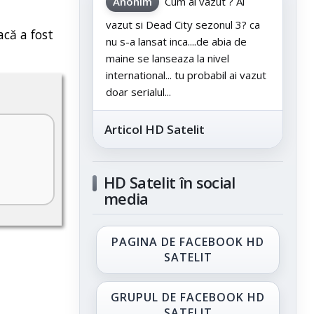
Anonim
Cum ai vazut ? Ai
vazut si Dead City sezonul 3? ca
acă a fost
nu s-a lansat inca....de abia de
maine se lanseaza la nivel
international... tu probabil ai vazut
doar serialul...
Articol HD Satelit
HD Satelit în social
media
PAGINA DE FACEBOOK HD
SATELIT
GRUPUL DE FACEBOOK HD
SATELIT