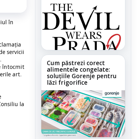
iul în
eclamația
e servicii
.
Cum păstrezi corect
e întocmit
alimentele congelate:
rile art.
soluțiile Gorenje pentru
lăzi frigorifice
e
onsiliu la