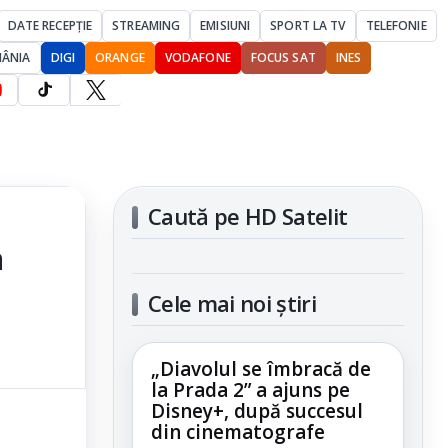
DATE RECEPȚIE
STREAMING
EMISIUNI
SPORT LA TV
TELEFONIE
MÂNIA
DIGI
ORANGE
VODAFONE
FOCUS SAT
INES
Caută pe HD Satelit
a
Cele mai noi știri
„Diavolul se îmbracă de
la Prada 2” a ajuns pe
Disney+, după succesul
din cinematografe