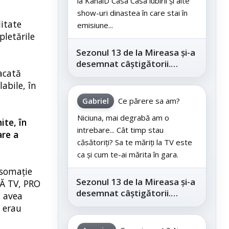
la KanalD Casa Casa iubirii și alte
show-uri dinastea în care stai în
litate
emisiune...
pletările
Sezonul 13 de la Mireasa și-a
desemnat câștigătorii.
tacată
Telespectatorii au decis care
abile, în
este...
Gabriel
Ce părere sa am?
Niciuna, mai degrabă am o
ite, în
intrebare... Cât timp stau
are a
căsătoriți? Sa te măriți la TV este
ca și cum te-ai mărita în gara.
 somație
Sezonul 13 de la Mireasa și-a
SĂ TV, PRO
desemnat câștigătorii.
 avea
Telespectatorii au decis care
e erau
este...