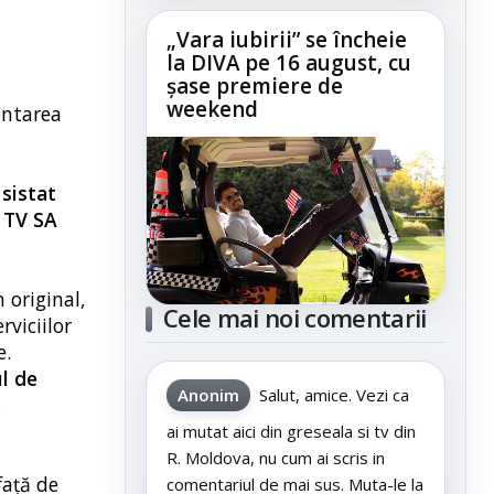
„Vara iubirii” se încheie
la DIVA pe 16 august, cu
șase premiere de
weekend
entarea
 sistat
 TV SA
 original,
Cele mai noi comentarii
viciilor
e.
l de
Anonim
Salut, amice. Vezi ca
.
ai mutat aici din greseala si tv din
R. Moldova, nu cum ai scris in
faţă de
comentariul de mai sus. Muta-le la