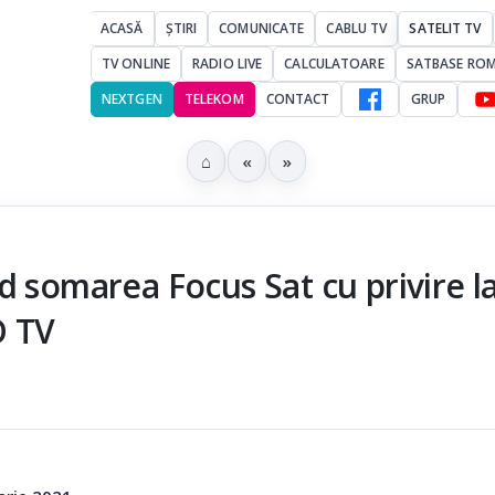
ACASĂ
ȘTIRI
COMUNICATE
CABLU TV
SATELIT TV
TV ONLINE
RADIO LIVE
CALCULATOARE
SATBASE RO
NEXTGEN
TELEKOM
CONTACT
GRUP
⌂
«
»
d somarea Focus Sat cu privire l
O TV