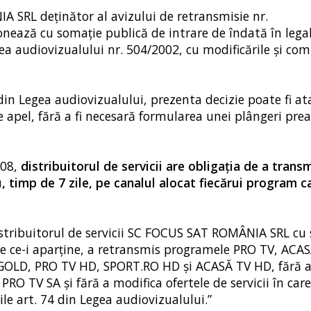
IA SRL deţinător al avizului de retransmisie nr.
onează cu somaţie publică de intrare de îndată în lega
egea audiovizualului nr. 504/2002, cu modificările şi com
) din Legea audiovizualului, prezenta decizie poate fi a
e apel, fără a fi necesară formularea unei plângeri preal
008,
distribuitorul de servicii are obligaţia de a transm
 timp de 7 zile, pe canalul alocat fiecărui program c
distribuitorul de servicii SC FOCUS SAT ROMÂNIA SRL cu
ice ce-i aparţine, a retransmis programele PRO TV, ACA
LD, PRO TV HD, SPORT.RO HD şi ACASĂ TV HD, fără a
RO TV SA şi fără a modifica ofertele de servicii în car
le art. 74 din Legea audiovizualului.”