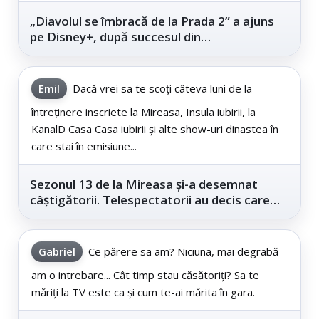
„Diavolul se îmbracă de la Prada 2” a ajuns
pe Disney+, după succesul din
cinematografe
Emil
Dacă vrei sa te scoți câteva luni de la
întreținere inscriete la Mireasa, Insula iubirii, la
KanalD Casa Casa iubirii și alte show-uri dinastea în
care stai în emisiune...
Sezonul 13 de la Mireasa și-a desemnat
câștigătorii. Telespectatorii au decis care
este...
Gabriel
Ce părere sa am? Niciuna, mai degrabă
am o intrebare... Cât timp stau căsătoriți? Sa te
măriți la TV este ca și cum te-ai mărita în gara.