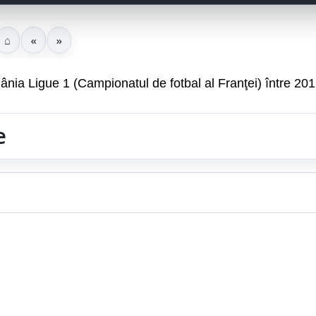
⌂
«
»
ânia Ligue 1 (Campionatul de fotbal al Franţei) între 20
e