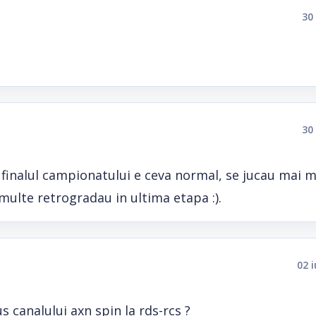
30
30
a finalul campionatului e ceva normal, se jucau mai 
 multe retrogradau in ultima etapa :).
02 
s canalului axn spin la rds-rcs ?