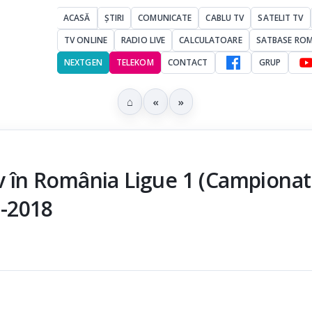
ACASĂ
ȘTIRI
COMUNICATE
CABLU TV
SATELIT TV
TV ONLINE
RADIO LIVE
CALCULATOARE
SATBASE RO
NEXTGEN
TELEKOM
CONTACT
GRUP
⌂
«
»
iv în România Ligue 1 (Campionat
5-2018