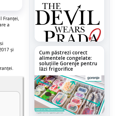
 Franţei,
are a
si
2017 şi
Cum păstrezi corect
alimentele congelate:
soluțiile Gorenje pentru
ranţei.
lăzi frigorifice