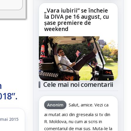
„Vara iubirii” se încheie
la DIVA pe 16 august, cu
șase premiere de
weekend
n
Cele mai noi comentarii
018”
.
Anonim
Salut, amice. Vezi ca
ai mutat aici din greseala si tv din
 mai 2015
R. Moldova, nu cum ai scris in
comentariul de mai sus. Muta-le la