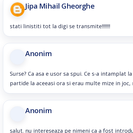
Jipa Mihail Gheorghe
stati linistiti tot la digi se transmite!!!!!!!
Anonim
Surse? Ca asa e usor sa spui. Ce s-a intamplat l
partide la aceeasi ora si erau multe mize in joc,
Anonim
salut. nu intereseaza pe nimeni ca a fost introdu