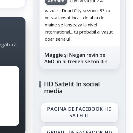
Anonim
Cum ai vazut ? Ai
vazut si Dead City sezonul 3? ca
nu s-a lansat inca....de abia de
maine se lanseaza la nivel
international... tu probabil ai vazut
doar serialul...
legătură
Maggie și Negan revin pe
AMC în al treilea sezon din
„The Walking Dead: Dead
City”, din...
HD Satelit în social
media
PAGINA DE FACEBOOK HD
SATELIT
GRUPUL DE FACEBOOK HD