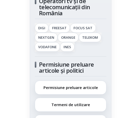
Operatori tv și de
telecomunicații din
România
DIGI
FREESAT
FOCUS SAT
NEXTGEN
ORANGE
TELEKOM
VODAFONE
INES
Permisiune preluare
articole și politici
Permisiune preluare articole
Termeni de utilizare