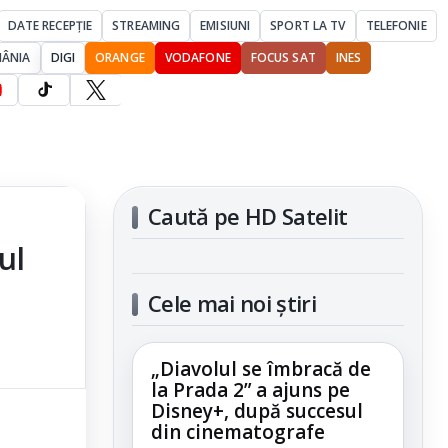
DATE RECEPȚIE
STREAMING
EMISIUNI
SPORT LA TV
TELEFONIE
MÂNIA
DIGI
ORANGE
VODAFONE
FOCUS SAT
INES
Caută pe HD Satelit
ul
Cele mai noi știri
„Diavolul se îmbracă de
la Prada 2” a ajuns pe
Disney+, după succesul
din cinematografe