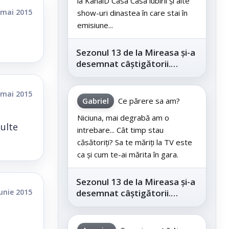
la KanalD Casa Casa iubirii și alte
 mai 2015
show-uri dinastea în care stai în
emisiune...
Sezonul 13 de la Mireasa și-a
desemnat câștigătorii.
Telespectatorii au decis care
este...
 mai 2015
Gabriel
Ce părere sa am?
Niciuna, mai degrabă am o
multe
intrebare... Cât timp stau
căsătoriți? Sa te măriți la TV este
ca și cum te-ai mărita în gara.
Sezonul 13 de la Mireasa și-a
iunie 2015
desemnat câștigătorii.
Telespectatorii au decis care
este...