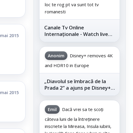
loc te rog pt va sunt tot tv
romanesti
Canale Tv Online
Internaționale - Watch live
 mai 2015
channels legally
Anonim
Disney+ removes 4K
and HDR10 in Europe
„Diavolul se îmbracă de la
Prada 2” a ajuns pe Disney+,
 mai 2015
după succesul din
cinematografe
Emil
Dacă vrei sa te scoți
câteva luni de la întreținere
inscriete la Mireasa, Insula iubirii,