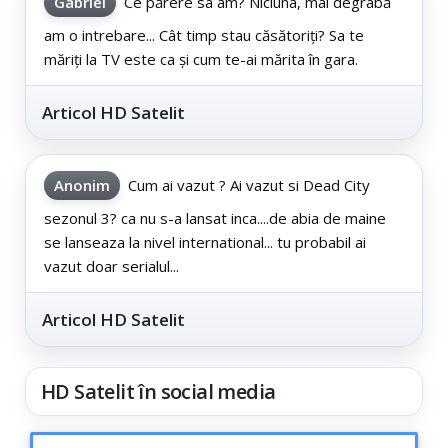
Gabriel
Ce părere sa am? Niciuna, mai degrabă
am o intrebare... Cât timp stau căsătoriți? Sa te
măriți la TV este ca și cum te-ai mărita în gara.
Articol HD Satelit
Anonim
Cum ai vazut ? Ai vazut si Dead City
sezonul 3? ca nu s-a lansat inca....de abia de maine
se lanseaza la nivel international... tu probabil ai
vazut doar serialul...
Articol HD Satelit
HD Satelit în social media