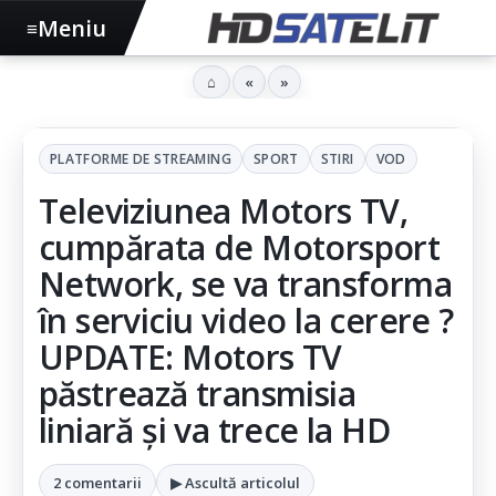
Meniu
≡
⌂
«
»
PLATFORME DE STREAMING
SPORT
STIRI
VOD
Televiziunea Motors TV,
cumpărata de Motorsport
Network, se va transforma
în serviciu video la cerere ?
UPDATE: Motors TV
păstrează transmisia
liniară și va trece la HD
2 comentarii
▶ Ascultă articolul