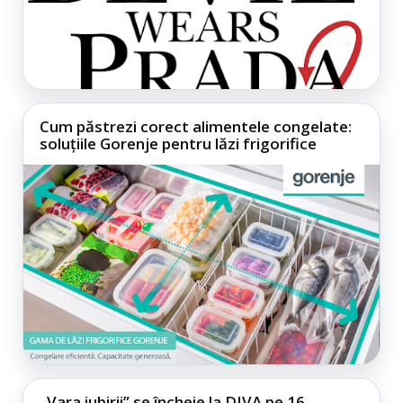
Cum păstrezi corect alimentele congelate:
soluțiile Gorenje pentru lăzi frigorifice
„Vara iubirii” se încheie la DIVA pe 16