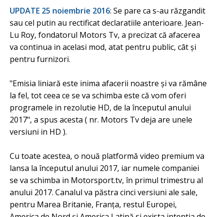
UPDATE 25 noiembrie 2016
: Se pare ca s-au răzgandit
sau cel putin au rectificat declaratiile anterioare. Jean-
Lu Roy, fondatorul Motors Tv, a precizat că afacerea
va continua in acelasi mod, atat pentru public, cât și
pentru furnizori.
"Emisia liniară este inima afacerii noastre și va rămâne
la fel, tot ceea ce se va schimba este că vom oferi
programele in rezolutie HD, de la începutul anului
2017", a spus acesta ( nr. Motors Tv deja are unele
versiuni in HD ).
Cu toate acestea, o nouă platformă video premium va
lansa la începutul anului 2017, iar numele companiei
se va schimba in Motorsport.tv, în primul trimestru al
anului 2017. Canalul va păstra cinci versiuni ale sale,
pentru Marea Britanie, Franța, restul Europei,
America de Nord și America Latină si exista intentia de