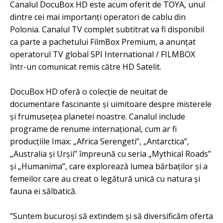
Canalul DocuBox HD este acum oferit de TOYA, unul
dintre cei mai importanți operatori de cablu din
Polonia. Canalul TV complet subtitrat va fi disponibil
ca parte a pachetului FilmBox Premium, a anunțat
operatorul TV global SPI International / FILMBOX
într-un comunicat remis către HD Satelit.
DocuBox HD oferă o colecție de neuitat de
documentare fascinante și uimitoare despre misterele
și frumusețea planetei noastre. Canalul include
programe de renume internațional, cum ar fi
producțiile Imax: „Africa Serengeti”, „Antarctica”,
„Australia și Urșii” împreună cu seria „Mythical Roads”
și „Humanima”, care explorează lumea bărbaților și a
femeilor care au creat o legătură unică cu natura și
fauna ei sălbatică.
"Suntem bucuroși să extindem și să diversificăm oferta