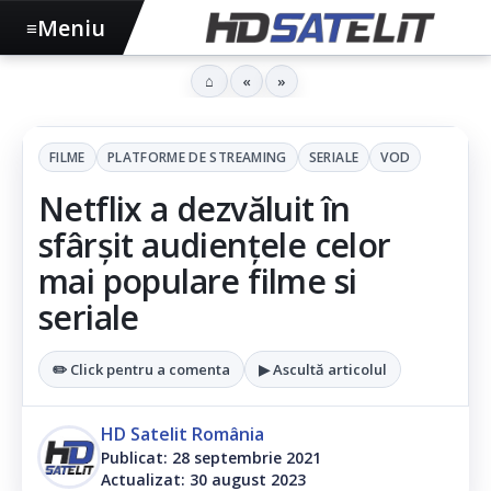
Meniu
≡
⌂
«
»
FILME
PLATFORME DE STREAMING
SERIALE
VOD
Netflix a dezvăluit în
sfârșit audiențele celor
mai populare filme si
seriale
✏️ Click pentru a comenta
▶ Ascultă articolul
HD Satelit România
Publicat: 28 septembrie 2021
Actualizat: 30 august 2023