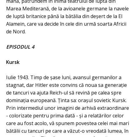
mână, pătrundem în inima teatrului de luptă din
Marea Mediterană, de la avioanele germane la navele
de luptă britanice până la bătălia din deșert de la El
Alamein, care va decide în cele din urmă soarta Africii
de Nord.
EPISODUL 4
Kursk
Iulie 1943. Timp de șase luni, avansul germanilor a
stagnat, dar Hitler este convins că noua sa generație
de tancuri va ajuta Reich-ul să revină pe calea spre
dominația europeană. Ținta sa: orașul sovietic Kursk.
Prin intermediul unor imagini de arhivă extraordinare
- colorizate pentru prima dată - și a relatărilor celor
care au fost acolo, vă spunem povestea celei mai mari
bătălii cu tancuri pe care a văzut-o vreodată lumea, în