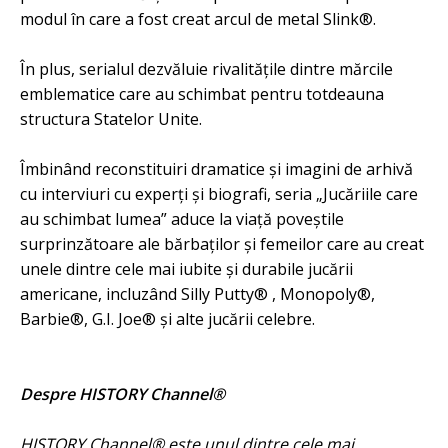
modul în care a fost creat arcul de metal Slink®.
În plus, serialul dezvăluie rivalitățile dintre mărcile
emblematice care au schimbat pentru totdeauna
structura Statelor Unite.
Îmbinând reconstituiri dramatice și imagini de arhivă
cu interviuri cu experți și biografi, seria „Jucăriile care
au schimbat lumea” aduce la viață poveștile
surprinzătoare ale bărbaților și femeilor care au creat
unele dintre cele mai iubite și durabile jucării
americane, incluzând Silly Putty® , Monopoly®,
Barbie®, G.I. Joe® și alte jucării celebre.
Despre HISTORY Channel®
HISTORY Channel® este unul dintre cele mai