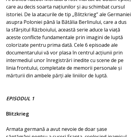
care au decis soarta națiunilor și au schimbat cursul
istoriei. De la atacurile de tip „Blitzkrieg” ale Germaniei
asupra Poloniei până la Bătălia Berlinului, care a dus
la sfârșitul Războiului, această serie aduce la viață
aceste conflicte fundamentale prin imagini de luptă
colorizate pentru prima dată. Cele 6 episoade ale
documentarului vă vor plasa în centrul acțiunii prin
intermediul unor înregistrări inedite cu scene de pe
linia frontului, completate de memorii personale și
mărturii din ambele părți ale liniilor de luptă.
EPISODUL 1
Blitzkrieg
Armata germană a avut nevoie de doar șase
săptămâni pentru a cuceri Franța, copleșind inamicul