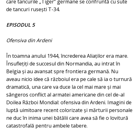
care tancurile „Tiger” germane se confruntă cu sute
de tancuri rusești T-34.
EPISODUL 5
Ofensiva din Ardeni
În toamna anului 1944, încrederea Aliaților era mare.
Însuflețiți de succesul din Normandia, au intrat în
Belgia și au avansat spre frontiera germană. Nu
aveau nicio idee că războiul era pe cale să ia o turnură
dramatică, una care va duce la cel mai mare și mai
sângeros conflict al armatei americane din cel de-al
Doilea Război Mondial: ofensiva din Ardeni. Imagini de
luptă uimitoare recent colorizate și mărturii personale
ne duc în inima unei bătălii care avea să fie o lovitură
catastrofală pentru ambele tabere.