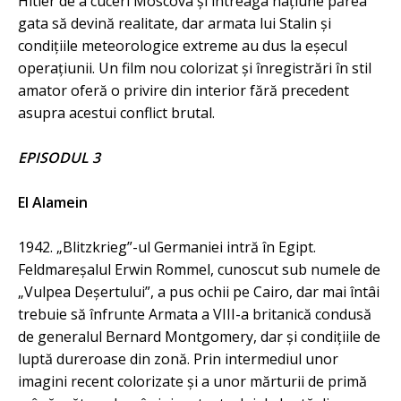
Hitler de a cuceri Moscova și întreaga națiune părea
gata să devină realitate, dar armata lui Stalin și
condițiile meteorologice extreme au dus la eșecul
operațiunii. Un film nou colorizat și înregistrări în stil
amator oferă o privire din interior fără precedent
asupra acestui conflict brutal.
EPISODUL 3
El Alamein
1942. „Blitzkrieg”-ul Germaniei intră în Egipt.
Feldmareșalul Erwin Rommel, cunoscut sub numele de
„Vulpea Deșertului”, a pus ochii pe Cairo, dar mai întâi
trebuie să înfrunte Armata a VIII-a britanică condusă
de generalul Bernard Montgomery, dar și condițiile de
luptă dureroase din zonă. Prin intermediul unor
imagini recent colorizate și a unor mărturii de primă