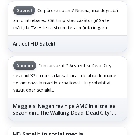
Gabriel
Ce părere sa am? Niciuna, mai degrabă
am o intrebare... Cât timp stau căsătoriți? Sa te
măriți la TV este ca și cum te-ai mărita în gara.
Articol HD Satelit
Anonim
Cum ai vazut ? Ai vazut si Dead City
sezonul 3? ca nu s-a lansat inca....de abia de maine
se lanseaza la nivel international... tu probabil ai
vazut doar serialul...
Maggie și Negan revin pe AMC în al treilea
sezon din „The Walking Dead: Dead City”,
din...
HD Satelit în social media