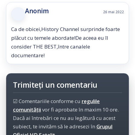
Anonim
26 mai 2022
Ca de obicei,History Channel surprinde foarte
plăcut cu temele abordate!De aceea eu îl
consider THE BEST,între canalele
documentare!
Trimiteți un comentariu
☑ Comentariile conforme cu
regulile
comunității
vor fi aprobate în maxim 10 ore.
Dacă ai întrebări ce nu au legătură cu acest
subiect, te invităm să le adresezi în
Grupul
Oficial HD Satelit.