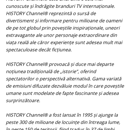
cunoscute și îndrăgite branduri TV internaționale.
HISTORY Channel® reprezintă o sursă de
divertisment și informare pentru milioane de oameni
de pe tot globul prin poveștile inspiraționale, uneori
extravagante ale unor personaje extraordinare din
viața reală ale căror experiențe sunt adesea mult mai
spectaculoase decât ficțiunea.
HISTORY Channel® provoacă și duce mai departe
noțiunea tradițională de „istorie”, oferind
spectatorilor o perspectivă alternativă. Gama variată
de emisiuni difuzate dezvăluie modul în care poveștile
umane sunt modelate de fapte fascinante și adesea
surprinzătoare.
HISTORY Channel® a fost lansat în 1995 și ajunge la
peste 300 de milioane de locuințe din întreaga lume,
în peste 150 de teritorii, fiind tradus în 37 de limbi.