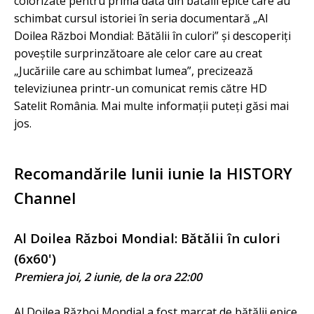
colorizate pentru prima dată din bătălii epice care au
schimbat cursul istoriei în seria documentară „Al
Doilea Război Mondial: Bătălii în culori” și descoperiți
poveștile surprinzătoare ale celor care au creat
„Jucăriile care au schimbat lumea”, precizează
televiziunea printr-un comunicat remis către HD
Satelit România. Mai multe informații puteți găsi mai
jos.
Recomandările lunii iunie la HISTORY
Channel
Al Doilea Război Mondial: Bătălii în culori
(6x60')
Premiera joi, 2 iunie, de la ora 22:00
Al Doilea Război Mondial a fost marcat de bătălii epice,