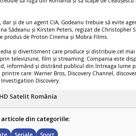
 trebuie să fugă din România și să scape de Ceaușescu 
, dar și de un agent CIA, Godeanu trebuie să evite agen
dina Sădeanu și Kirsten Peters, regizat de Christopher 
te produs de Proton Cinema și Mobra Films.
dia și divertisment care produce și distribuie cel mai
rin televiziune, film și streaming. Compania este disp
irând, informând și distrând publicul din întreaga lume p
 printre care: Warner Bros, Discovery Channel, discove
nvestigation Discovery.
HD Satelit România
 articole din categoriile:
ate
Seriale
Sport