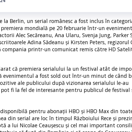
024
 la Berlin, un serial românesc a fost inclus în categori
ut premiera mondială pe 20 februarie într-un eveniment 
 actorii Alec Secăreanu, Ana Ularu, Svenja Jung, Parker
criitoarele Adina Sădeanu și Kirsten Peters, regizorul 
ță compania printr-un comunicat remis către HD Satel
larat că premiera serialului la un festival atât de imp
că evenimentul a fost sold out într-un minut de când b
pozitive ale publicului după vizionarea serialului le-au
ot fi la fel de interesante pentru publicul de festival 
fi disponibilă pentru abonații HBO și HBO Max din toat
ea din serial are loc în timpul Războiului Rece și prezi
 a lui Nicolae Ceaușescu și cel mai important consili