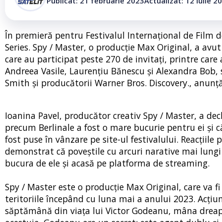
Publicat: 21 februarie 2023
Actualizat: 12 iulie 2
În premieră pentru Festivalul Internațional de Film de
Series. Spy / Master, o producție Max Original, a av
care au participat peste 270 de invitați, printre care
Andreea Vasile, Laurențiu Bănescu și Alexandra Bob, s
Smith și producătorii Warner Bros. Discovery., anun
Ioanina Pavel, producător creativ Spy / Master, a dec
precum Berlinale a fost o mare bucurie pentru ei și 
fost puse în vânzare pe site-ul festivalului. Reacțiile 
demonstrat că poveștile cu arcuri narative mai lungi p
bucura de ele și acasă pe platforma de streaming.
Spy / Master este o producție Max Original, care va 
teritoriile începând cu luna mai a anului 2023. Acțiun
săptămână din viața lui Victor Godeanu, mâna dreaptă