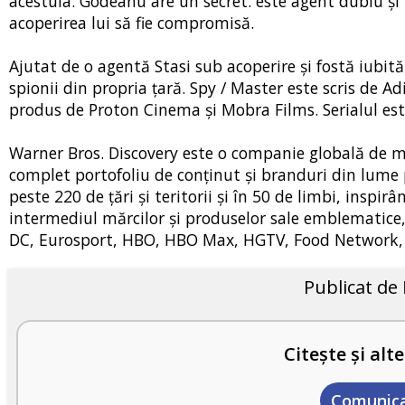
acestuia. Godeanu are un secret: este agent dublu și
acoperirea lui să fie compromisă.
Ajutat de o agentă Stasi sub acoperire și fostă iubită
spionii din propria țară. Spy / Master este scris de A
produs de Proton Cinema și Mobra Films. Serialul es
Warner Bros. Discovery este o companie globală de me
complet portofoliu de conținut și branduri din lume p
peste 220 de țări și teritorii și în 50 de limbi, insp
intermediul mărcilor și produselor sale emblematice,
DC, Eurosport, HBO, HBO Max, HGTV, Food Network, I
Publicat de
Citește și alte
Comunic