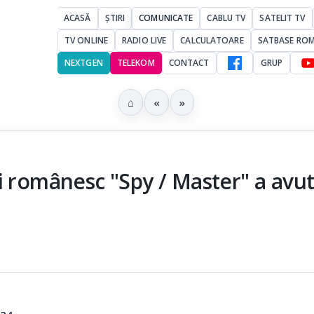
ACASĂ
ȘTIRI
COMUNICATE
CABLU TV
SATELIT TV
TV ONLINE
RADIO LIVE
CALCULATOARE
SATBASE RO
NEXTGEN
TELEKOM
CONTACT
GRUP
⌂
«
»
i românesc "Spy / Master" a avut