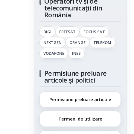
Operatori tv și de
telecomunicații din
România
DIGI
FREESAT
FOCUS SAT
NEXTGEN
ORANGE
TELEKOM
VODAFONE
INES
Permisiune preluare
articole și politici
Permisiune preluare articole
Termeni de utilizare