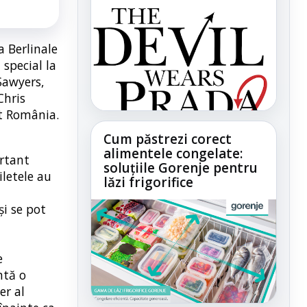
a Berlinale
special la
 Sawyers,
Chris
it România.
Cum păstrezi corect
alimentele congelate:
ortant
soluțiile Gorenje pentru
iletele au
lăzi frigorifice
și se pot
e
ntă o
er al