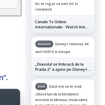
loc te rog pt va sunt tot tv
romanesti
Canale Tv Online
Internaționale - Watch live
channels legally
Anonim
Disney+ removes 4K
and HDR10 in Europe
„Diavolul se îmbracă de la
Prada 2” a ajuns pe Disney+,
după succesul din
n”
.
cinematografe
Emil
Dacă vrei sa te scoți
câteva luni de la întreținere
inscriete la Mireasa, Insula iubirii,