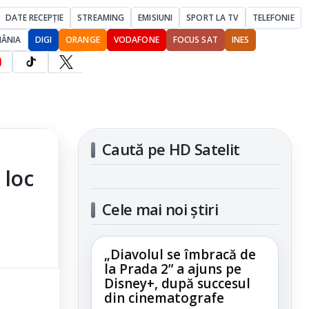
DATE RECEPȚIE
STREAMING
EMISIUNI
SPORT LA TV
TELEFONIE
MÂNIA
DIGI
ORANGE
VODAFONE
FOCUS SAT
INES
Caută pe HD Satelit
 loc
Cele mai noi știri
„Diavolul se îmbracă de
la Prada 2” a ajuns pe
Disney+, după succesul
din cinematografe