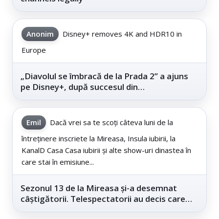
Anonim
Disney+ removes 4K and HDR10 in
Europe
„Diavolul se îmbracă de la Prada 2” a ajuns
pe Disney+, după succesul din
cinematografe
Emil
Dacă vrei sa te scoți câteva luni de la
întreținere inscriete la Mireasa, Insula iubirii, la
KanalD Casa Casa iubirii și alte show-uri dinastea în
care stai în emisiune...
Sezonul 13 de la Mireasa și-a desemnat
câștigătorii. Telespectatorii au decis care
este...