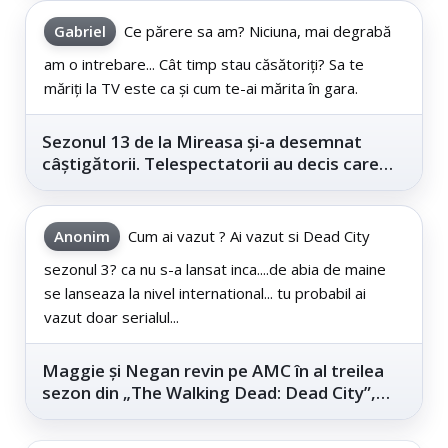
Gabriel
Ce părere sa am? Niciuna, mai degrabă
am o intrebare... Cât timp stau căsătoriți? Sa te
măriți la TV este ca și cum te-ai mărita în gara.
Sezonul 13 de la Mireasa și-a desemnat
câștigătorii. Telespectatorii au decis care
este...
Anonim
Cum ai vazut ? Ai vazut si Dead City
sezonul 3? ca nu s-a lansat inca....de abia de maine
se lanseaza la nivel international... tu probabil ai
vazut doar serialul...
Maggie și Negan revin pe AMC în al treilea
sezon din „The Walking Dead: Dead City”,
din...