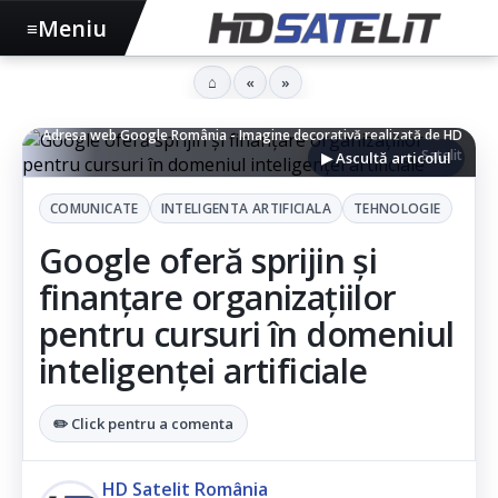
Meniu
≡
⌂
«
»
Adresa web Google România - Imagine decorativă realizată de HD
Satelit
▶ Ascultă articolul
COMUNICATE
INTELIGENTA ARTIFICIALA
TEHNOLOGIE
Google oferă sprijin și
finanțare organizațiilor
pentru cursuri în domeniul
inteligenței artificiale
✏️ Click pentru a comenta
HD Satelit România