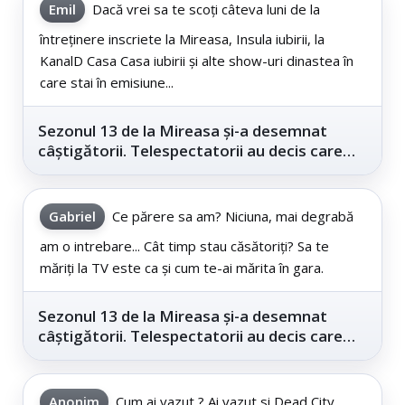
Emil
Dacă vrei sa te scoți câteva luni de la
întreținere inscriete la Mireasa, Insula iubirii, la
KanalD Casa Casa iubirii și alte show-uri dinastea în
care stai în emisiune...
Sezonul 13 de la Mireasa și-a desemnat
câștigătorii. Telespectatorii au decis care
este...
Gabriel
Ce părere sa am? Niciuna, mai degrabă
am o intrebare... Cât timp stau căsătoriți? Sa te
măriți la TV este ca și cum te-ai mărita în gara.
Sezonul 13 de la Mireasa și-a desemnat
câștigătorii. Telespectatorii au decis care
este...
Anonim
Cum ai vazut ? Ai vazut si Dead City