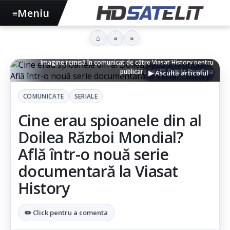
Meniu
≡
⌂
«
»
Imagine remisă în comunicat de către Viasat History pentru
publicare pe HD Satelit România
▶ Ascultă articolul
COMUNICATE
SERIALE
Cine erau spioanele din al
Doilea Război Mondial?
Află într-o nouă serie
documentară la Viasat
History
✏️ Click pentru a comenta