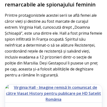
remarcabile ale spionajului feminin
Printre protagonistele acestei serii se află femei ale
căror vieți și destine au fost marcate de curajul
extrem. Virginia Hall, cunoscută drept „Doamna
Șchioapă”, este una dintre ele. Hall a fost prima femeie
spion infiltrată în Franța ocupată. Spiritul său
neînfricat a determinat-o să se alăture Rezistenței,
coordonând rețele de rezistență și salvând vieți,
inclusiv evadarea a 12 prizonieri dintr-o secție de
poliție din Marsilia. Deși Gestapoul îi pusese un preț
pe cap, aceasta și-a folosit abilitățile de deghizare
pentru a rămâne în siguranță.