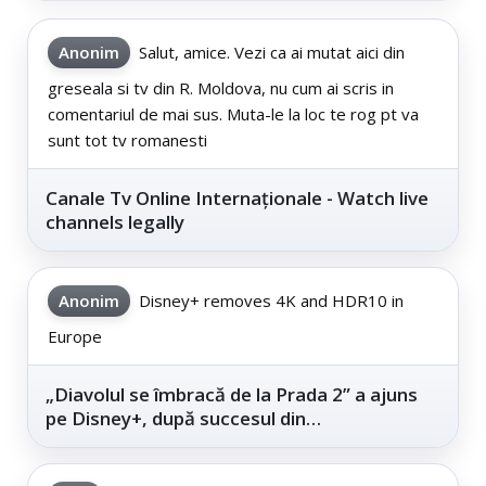
Anonim
Salut, amice. Vezi ca ai mutat aici din
greseala si tv din R. Moldova, nu cum ai scris in
comentariul de mai sus. Muta-le la loc te rog pt va
sunt tot tv romanesti
Canale Tv Online Internaționale - Watch live
channels legally
Anonim
Disney+ removes 4K and HDR10 in
Europe
„Diavolul se îmbracă de la Prada 2” a ajuns
pe Disney+, după succesul din
cinematografe