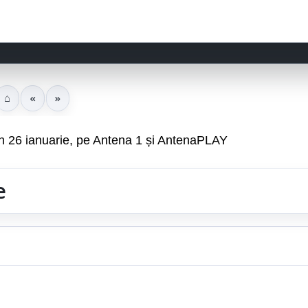
⌂
«
»
in 26 ianuarie, pe Antena 1 și AntenaPLAY
e