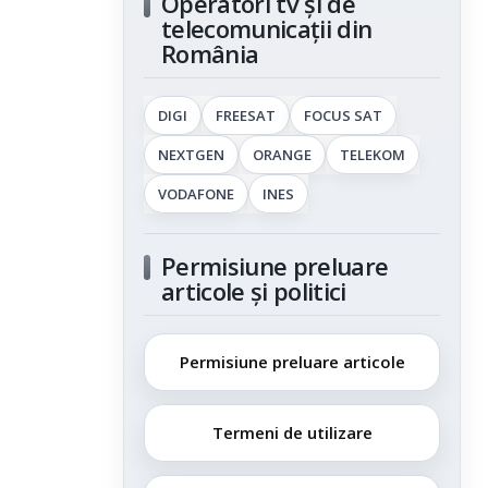
Operatori tv și de
telecomunicații din
România
DIGI
FREESAT
FOCUS SAT
NEXTGEN
ORANGE
TELEKOM
VODAFONE
INES
Permisiune preluare
articole și politici
Permisiune preluare articole
Termeni de utilizare