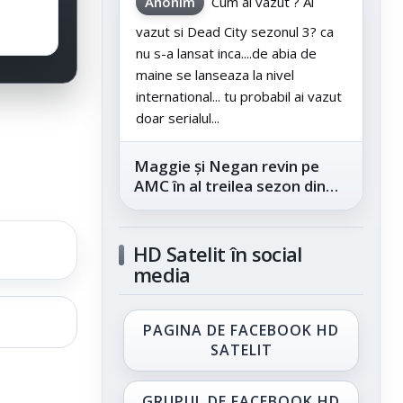
Anonim
Cum ai vazut ? Ai
vazut si Dead City sezonul 3? ca
nu s-a lansat inca....de abia de
maine se lanseaza la nivel
international... tu probabil ai vazut
doar serialul...
Maggie și Negan revin pe
AMC în al treilea sezon din
„The Walking Dead: Dead
City”, din...
HD Satelit în social
media
PAGINA DE FACEBOOK HD
SATELIT
GRUPUL DE FACEBOOK HD