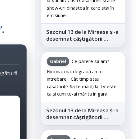
la KanalD Casa Casa iubirii și alte
show-uri dinastea în care stai în
emisiune...
”
.
Sezonul 13 de la Mireasa și-a
desemnat câștigătorii.
Telespectatorii au decis care
este...
Gabriel
Ce părere sa am?
Niciuna, mai degrabă am o
legătură
intrebare... Cât timp stau
căsătoriți? Sa te măriți la TV este
ca și cum te-ai mărita în gara.
Sezonul 13 de la Mireasa și-a
desemnat câștigătorii.
Telespectatorii au decis care
este...