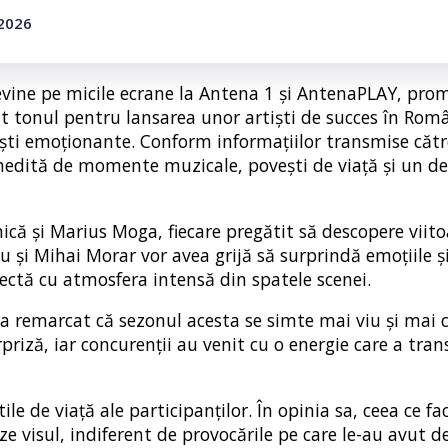
 2026
 revine pe micile ecrane la Antena 1 și AntenaPLAY, pro
at tonul pentru lansarea unor artiști de succes în Româ
ești emoționante. Conform informațiilor transmise căt
inedită de momente muzicale, povești de viață și un de
ică și Marius Moga, fiecare pregătit să descopere viito
vu și Mihai Morar vor avea grijă să surprindă emoțiile și
rectă cu atmosfera intensă din spatele scenei.
, a remarcat că sezonul acesta se simte mai viu și mai 
priză, iar concurenții au venit cu o energie care a tra
e de viață ale participanților. În opinia sa, ceea ce fa
ze visul, indiferent de provocările pe care le-au avut d