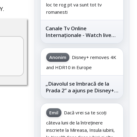
loc te rog pt va sunt tot tv
Y.
romanesti
Canale Tv Online
Internaționale - Watch live
channels legally
Anonim
Disney+ removes 4K
and HDR10 in Europe
„Diavolul se îmbracă de la
Prada 2” a ajuns pe Disney+,
după succesul din
cinematografe
Emil
Dacă vrei sa te scoți
câteva luni de la întreținere
inscriete la Mireasa, Insula iubirii,