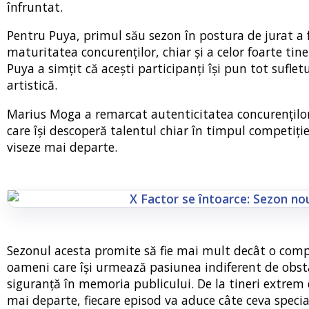
înfruntat.
Pentru Puya, primul său sezon în postura de jurat a f
maturitatea concurenților, chiar și a celor foarte tine
Puya a simțit că acești participanți își pun tot sufletu
artistică.
Marius Moga a remarcat autenticitatea concurenților
care își descoperă talentul chiar în timpul competiției.
viseze mai departe.
Sezonul acesta promite să fie mai mult decât o compe
oameni care își urmează pasiunea indiferent de obs
siguranță în memoria publicului. De la tineri extrem 
mai departe, fiecare episod va aduce câte ceva specia