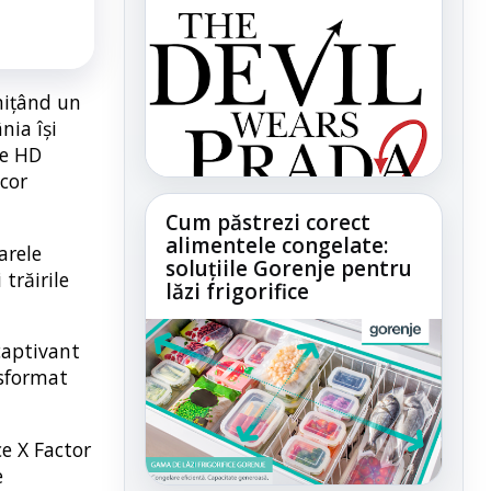
mițând un
nia își
re HD
cor
Cum păstrezi corect
alimentele congelate:
arele
soluțiile Gorenje pentru
 trăirile
lăzi frigorifice
captivant
nsformat
ce X Factor
e