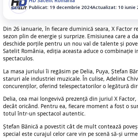
HD Satelit România
Publicat: 19 decembrie 2024
Actualizat: 10 iunie
Din 26 ianuarie, în fiecare duminică seara, X Factor
sezon plin de energie și surprize. Emisiunea care a d
deschide porțile pentru un nou val de talente și pov
Satelit România, ediția aceasta aduce o combinație 
spectaculos.
La masa juriului îi regăsim pe Delia, Puya, Ștefan Băn
staruri ale industriei muzicale. În culise, Adelina Chi
concurenților, oferind telespectatorilor o legătură di
Delia, cea mai longevivă prezență din juriul X Factor
decât oricând. Pentru ea, fiecare moment a fost o sur
totul într-un spectacol autentic.
Ștefan Bănică a povestit cât de mult contează poveștil
special este curajul celor care vin pe scenă să-și urme