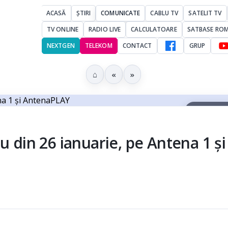
ACASĂ
ȘTIRI
COMUNICATE
CABLU TV
SATELIT TV
TV ONLINE
RADIO LIVE
CALCULATOARE
SATBASE RO
NEXTGEN
TELEKOM
CONTACT
GRUP
⌂
«
»
▶ Ascultă 
u din 26 ianuarie, pe Antena 1 și