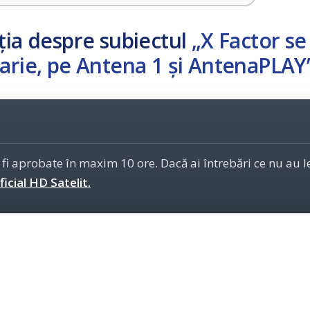
ția despre subiectul
„X Factor se
uarie, pe Antena 1 și AntenaPLAY
 fi aprobate în maxim 10 ore. Dacă ai întrebări ce nu au 
icial HD Satelit.