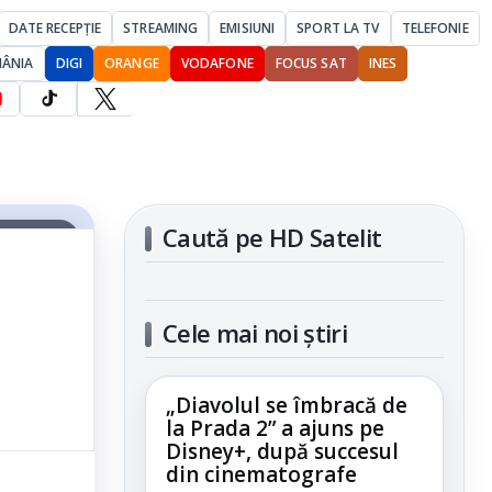
DATE RECEPȚIE
STREAMING
EMISIUNI
SPORT LA TV
TELEFONIE
MÂNIA
DIGI
ORANGE
VODAFONE
FOCUS SAT
INES
Caută pe HD Satelit
articolul
Cele mai noi știri
„Diavolul se îmbracă de
la Prada 2” a ajuns pe
Disney+, după succesul
din cinematografe