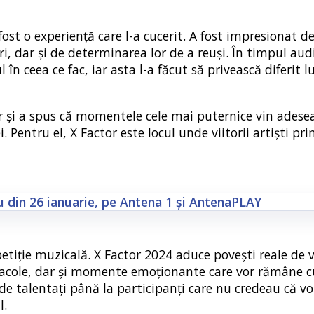
ost o experiență care l-a cucerit. A fost impresionat d
ri, dar și de determinarea lor de a reuși. În timpul audiț
l în ceea ce fac, iar asta l-a făcut să privească diferit 
 și a spus că momentele cele mai puternice vin adesea
 Pentru el, X Factor este locul unde viitorii artiști pri
tiție muzicală. X Factor 2024 aduce povești reale de v
tacole, dar și momente emoționante care vor rămâne c
de talentați până la participanți care nu credeau că vo
l.