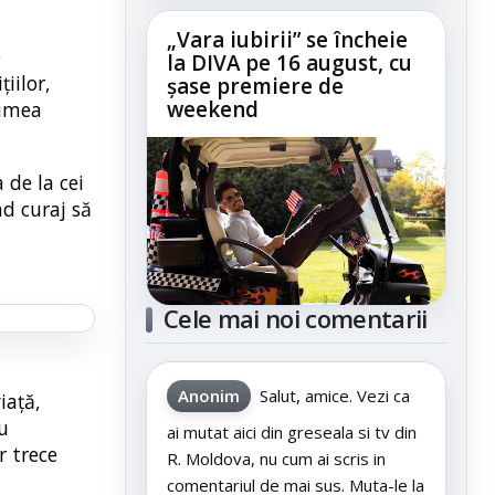
„Vara iubirii” se încheie
e
la DIVA pe 16 august, cu
iilor,
șase premiere de
weekend
lumea
 de la cei
nd curaj să
Cele mai noi comentarii
Anonim
Salut, amice. Vezi ca
iață,
u
ai mutat aici din greseala si tv din
r trece
R. Moldova, nu cum ai scris in
comentariul de mai sus. Muta-le la