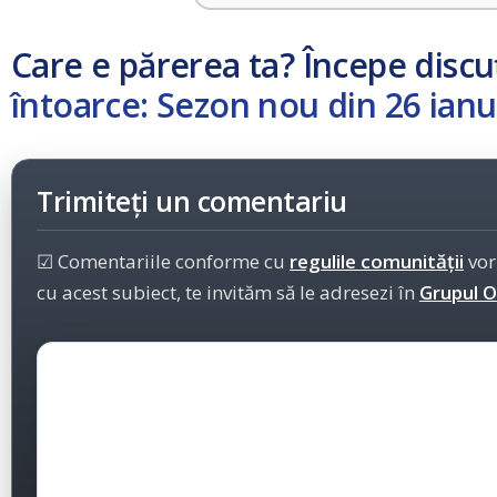
Care e părerea ta? Începe discu
întoarce: Sezon nou din 26 ian
Trimiteți un comentariu
☑ Comentariile conforme cu
regulile comunității
vor
cu acest subiect, te invităm să le adresezi în
Grupul Of