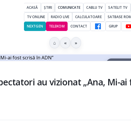
ACASĂ
ȘTIRI
COMUNICATE
CABLU TV
SATELIT TV
TV ONLINE
RADIO LIVE
CALCULATOARE
SATBASE RO
NEXTGEN
TELEKOM
CONTACT
GRUP
⌂
«
»
▶ Ascultă 
ectatori au vizionat „Ana, Mi-ai 