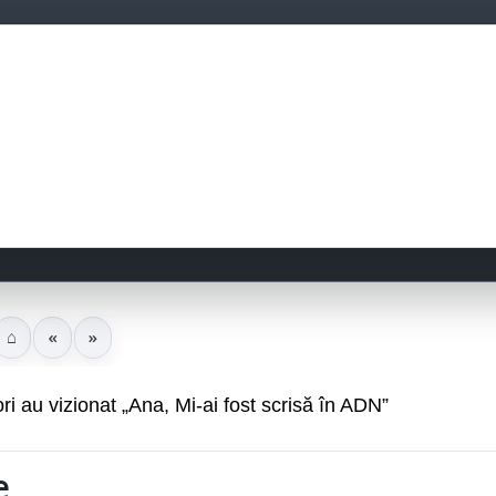
⌂
«
»
i au vizionat „Ana, Mi-ai fost scrisă în ADN”
e