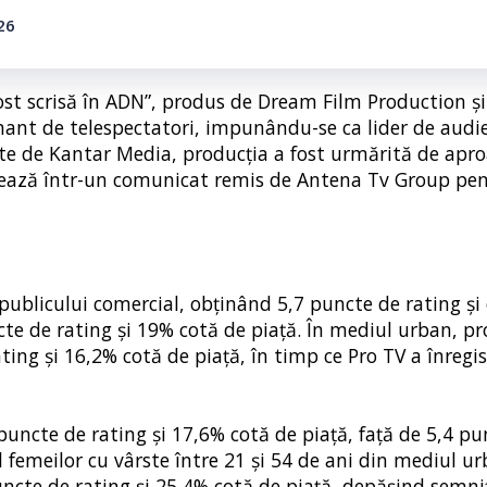
26
fost scrisă în ADN”, produs de Dream Film Production și
ant de telespectatori, impunându-se ca lider de audi
te de Kantar Media, producția a fost urmărită de apro
cizează într-un comunicat remis de Antena Tv Group pe
 publicului comercial, obținând 5,7 puncte de rating și
te de rating și 19% cotă de piață. În mediul urban, pr
ing și 16,2% cotă de piață, în timp ce Pro TV a înregis
6 puncte de rating și 17,6% cotă de piață, față de 5,4 p
l femeilor cu vârste între 21 și 54 de ani din mediul ur
puncte de rating și 25,4% cotă de piață, depășind semnif