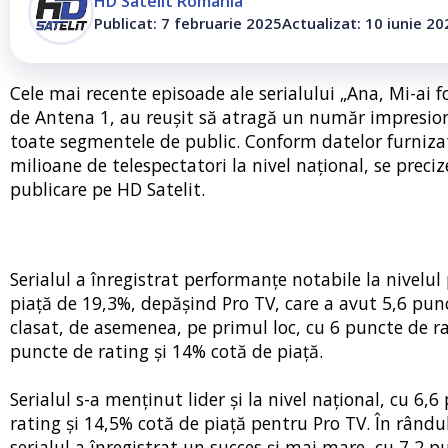
HD Satelit România
Publicat: 7 februarie 2025
Actualizat: 10 iunie 20
Cele mai recente episoade ale serialului „Ana, Mi-ai 
de Antena 1, au reușit să atragă un număr impresion
toate segmentele de public. Conform datelor furniza
milioane de telespectatori la nivel național, se pre
publicare pe HD Satelit.
Serialul a înregistrat performanțe notabile la nivelul
piață de 19,3%, depășind Pro TV, care a avut 5,6 punc
clasat, de asemenea, pe primul loc, cu 6 puncte de rat
puncte de rating și 14% cotă de piață.
Serialul s-a menținut lider și la nivel național, cu 6,
rating și 14,5% cotă de piață pentru Pro TV. În rându
serialul a înregistrat un succes și mai mare, cu 7,2 