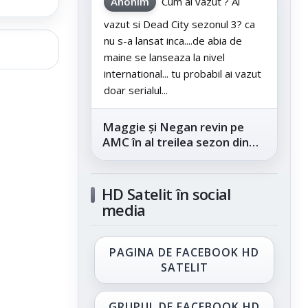
Anonim
Cum ai vazut ? Ai
vazut si Dead City sezonul 3? ca
nu s-a lansat inca....de abia de
maine se lanseaza la nivel
international... tu probabil ai vazut
doar serialul...
Maggie și Negan revin pe
AMC în al treilea sezon din
„The Walking Dead: Dead
City”, din...
HD Satelit în social
media
PAGINA DE FACEBOOK HD
SATELIT
GRUPUL DE FACEBOOK HD