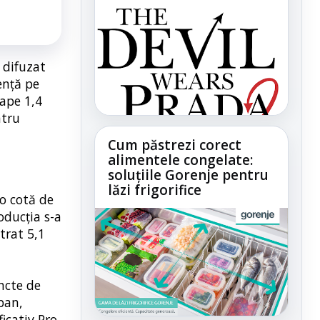
 difuzat
ență pe
ape 1,4
ntru
Cum păstrezi corect
alimentele congelate:
soluțiile Gorenje pentru
lăzi frigorifice
 o cotă de
oducția s-a
trat 5,1
uncte de
ban,
icativ Pro