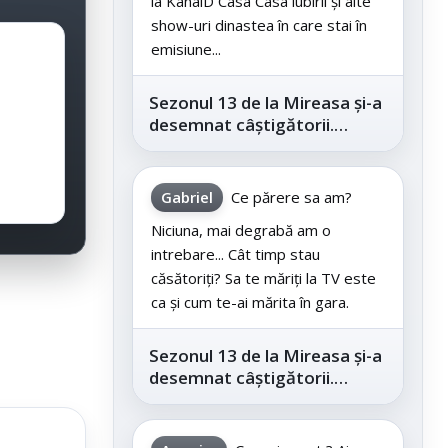
la KanalD Casa Casa iubirii și alte
show-uri dinastea în care stai în
emisiune...
Sezonul 13 de la Mireasa și-a
desemnat câștigătorii.
Telespectatorii au decis care
este...
Gabriel
Ce părere sa am?
Niciuna, mai degrabă am o
intrebare... Cât timp stau
căsătoriți? Sa te măriți la TV este
ca și cum te-ai mărita în gara.
Sezonul 13 de la Mireasa și-a
desemnat câștigătorii.
Telespectatorii au decis care
este...