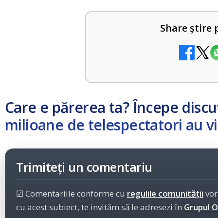
Share știre 
Care e părerea ta? Începe discu
milioane de telespectatori au vi
Trimiteți un comentariu
☑ Comentariile conforme cu
regulile comunității
vor
cu acest subiect, te invităm să le adresezi în
Grupul Of