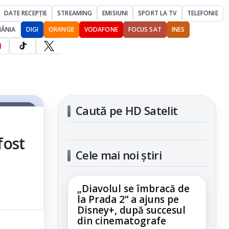
DATE RECEPȚIE
STREAMING
EMISIUNI
SPORT LA TV
TELEFONIE
MÂNIA
DIGI
ORANGE
VODAFONE
FOCUS SAT
INES
Caută pe HD Satelit
articolul
fost
Cele mai noi știri
„Diavolul se îmbracă de
la Prada 2” a ajuns pe
Disney+, după succesul
din cinematografe