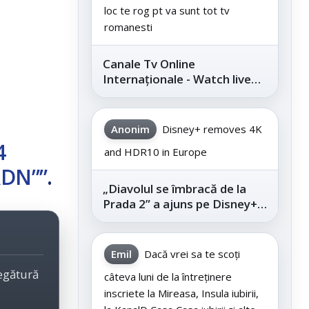
loc te rog pt va sunt tot tv
romanesti
Canale Tv Online
Internaționale - Watch live
channels legally
Anonim
Disney+ removes 4K
4
and HDR10 in Europe
 ADN””
.
„Diavolul se îmbracă de la
Prada 2” a ajuns pe Disney+,
după succesul din
cinematografe
Emil
Dacă vrei sa te scoți
legătură
câteva luni de la întreținere
inscriete la Mireasa, Insula iubirii,