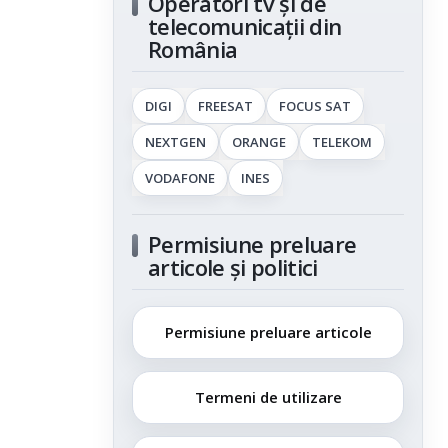
Operatori tv și de
telecomunicații din
România
DIGI
FREESAT
FOCUS SAT
NEXTGEN
ORANGE
TELEKOM
VODAFONE
INES
Permisiune preluare
articole și politici
Permisiune preluare articole
Termeni de utilizare